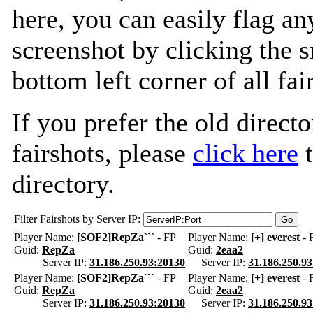
here, you can easily flag an
screenshot by clicking the s
bottom left corner of all fa
If you prefer the old directo
fairshots, please
click here
t
directory.
Filter Fairshots by Server IP:
Player Name:
[SOF2]RepZa```
- FP
Player Name:
[+] everest
- 
Guid:
RepZa
Guid:
2eaa2
Server IP:
31.186.250.93:20130
Server IP:
31.186.250.9
Player Name:
[SOF2]RepZa```
- FP
Player Name:
[+] everest
- 
Guid:
RepZa
Guid:
2eaa2
Server IP:
31.186.250.93:20130
Server IP:
31.186.250.9