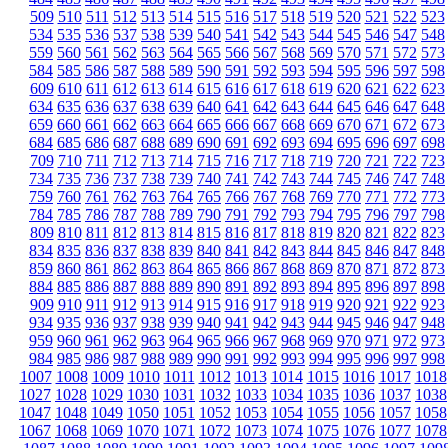
509
510
511
512
513
514
515
516
517
518
519
520
521
522
523
534
535
536
537
538
539
540
541
542
543
544
545
546
547
548
559
560
561
562
563
564
565
566
567
568
569
570
571
572
573
584
585
586
587
588
589
590
591
592
593
594
595
596
597
598
609
610
611
612
613
614
615
616
617
618
619
620
621
622
623
634
635
636
637
638
639
640
641
642
643
644
645
646
647
648
659
660
661
662
663
664
665
666
667
668
669
670
671
672
673
684
685
686
687
688
689
690
691
692
693
694
695
696
697
698
709
710
711
712
713
714
715
716
717
718
719
720
721
722
723
734
735
736
737
738
739
740
741
742
743
744
745
746
747
748
759
760
761
762
763
764
765
766
767
768
769
770
771
772
773
784
785
786
787
788
789
790
791
792
793
794
795
796
797
798
809
810
811
812
813
814
815
816
817
818
819
820
821
822
823
834
835
836
837
838
839
840
841
842
843
844
845
846
847
848
859
860
861
862
863
864
865
866
867
868
869
870
871
872
873
884
885
886
887
888
889
890
891
892
893
894
895
896
897
898
909
910
911
912
913
914
915
916
917
918
919
920
921
922
923
934
935
936
937
938
939
940
941
942
943
944
945
946
947
948
959
960
961
962
963
964
965
966
967
968
969
970
971
972
973
984
985
986
987
988
989
990
991
992
993
994
995
996
997
998
1007
1008
1009
1010
1011
1012
1013
1014
1015
1016
1017
1018
1027
1028
1029
1030
1031
1032
1033
1034
1035
1036
1037
1038
1047
1048
1049
1050
1051
1052
1053
1054
1055
1056
1057
1058
1067
1068
1069
1070
1071
1072
1073
1074
1075
1076
1077
1078