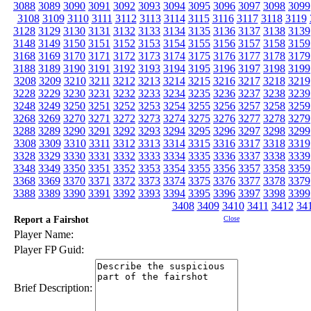
3088
3089
3090
3091
3092
3093
3094
3095
3096
3097
3098
3099
3108
3109
3110
3111
3112
3113
3114
3115
3116
3117
3118
3119
3128
3129
3130
3131
3132
3133
3134
3135
3136
3137
3138
3139
3148
3149
3150
3151
3152
3153
3154
3155
3156
3157
3158
3159
3168
3169
3170
3171
3172
3173
3174
3175
3176
3177
3178
3179
3188
3189
3190
3191
3192
3193
3194
3195
3196
3197
3198
3199
3208
3209
3210
3211
3212
3213
3214
3215
3216
3217
3218
3219
3228
3229
3230
3231
3232
3233
3234
3235
3236
3237
3238
3239
3248
3249
3250
3251
3252
3253
3254
3255
3256
3257
3258
3259
3268
3269
3270
3271
3272
3273
3274
3275
3276
3277
3278
3279
3288
3289
3290
3291
3292
3293
3294
3295
3296
3297
3298
3299
3308
3309
3310
3311
3312
3313
3314
3315
3316
3317
3318
3319
3328
3329
3330
3331
3332
3333
3334
3335
3336
3337
3338
3339
3348
3349
3350
3351
3352
3353
3354
3355
3356
3357
3358
3359
3368
3369
3370
3371
3372
3373
3374
3375
3376
3377
3378
3379
3388
3389
3390
3391
3392
3393
3394
3395
3396
3397
3398
3399
3408
3409
3410
3411
3412
34
Report a Fairshot
Close
Player Name:
Player FP Guid:
Brief Description: