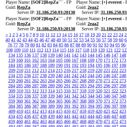
Player Name:
[SOF2]RepZa```
- FP
Player Name:
[+] everest
- 
Guid:
RepZa
Guid:
2eaa2
Server IP:
31.186.250.93:20130
Server IP:
31.186.250.9
Player Name:
[SOF2]RepZa```
- FP
Player Name:
[+] everest
- 
Guid:
RepZa
Guid:
2eaa2
Server IP:
31.186.250.93:20130
Server IP:
31.186.250.9
«
1
2
3
4
5
6
7
8
9
10
11
12
13
14
15
16
17
18
19
20
21
22
23
24
2
40
41
42
43
44
45
46
47
48
49
50
51
52
53
54
55
56
57
58
59
60
6
76
77
78
79
80
81
82
83
84
85
86
87
88
89
90
91
92
93
94
95
96
108
109
110
111
112
113
114
115
116
117
118
119
120
121
122
12
134
135
136
137
138
139
140
141
142
143
144
145
146
147
148
159
160
161
162
163
164
165
166
167
168
169
170
171
172
173
184
185
186
187
188
189
190
191
192
193
194
195
196
197
198
209
210
211
212
213
214
215
216
217
218
219
220
221
222
223
234
235
236
237
238
239
240
241
242
243
244
245
246
247
248
259
260
261
262
263
264
265
266
267
268
269
270
271
272
273
284
285
286
287
288
289
290
291
292
293
294
295
296
297
298
309
310
311
312
313
314
315
316
317
318
319
320
321
322
323
334
335
336
337
338
339
340
341
342
343
344
345
346
347
348
359
360
361
362
363
364
365
366
367
368
369
370
371
372
373
384
385
386
387
388
389
390
391
392
393
394
395
396
397
398
409
410
411
412
413
414
415
416
417
418
419
420
421
422
423
434
435
436
437
438
439
440
441
442
443
444
445
446
447
448
459
460
461
462
463
464
465
466
467
468
469
470
471
472
473
484
485
486
487
488
489
490
491
492
493
494
495
496
497
498