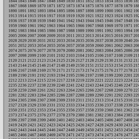
1844
1845
1846
1847
1848
1849
1850
1851
1852
1853
1854
1855
1856
18
1867
1868
1869
1870
1871
1872
1873
1874
1875
1876
1877
1878
1879
18
1890
1891
1892
1893
1894
1895
1896
1897
1898
1899
1900
1901
1902
19
1913
1914
1915
1916
1917
1918
1919
1920
1921
1922
1923
1924
1925
19
1936
1937
1938
1939
1940
1941
1942
1943
1944
1945
1946
1947
1948
19
1959
1960
1961
1962
1963
1964
1965
1966
1967
1968
1969
1970
1971
19
1982
1983
1984
1985
1986
1987
1988
1989
1990
1991
1992
1993
1994
19
2005
2006
2007
2008
2009
2010
2011
2012
2013
2014
2015
2016
2017
20
2028
2029
2030
2031
2032
2033
2034
2035
2036
2037
2038
2039
2040
20
2051
2052
2053
2054
2055
2056
2057
2058
2059
2060
2061
2062
2063
20
2074
2075
2076
2077
2078
2079
2080
2081
2082
2083
2084
2085
2086
20
2097
2098
2099
2100
2101
2102
2103
2104
2105
2106
2107
2108
2109
21
2120
2121
2122
2123
2124
2125
2126
2127
2128
2129
2130
2131
2132
21
2143
2144
2145
2146
2147
2148
2149
2150
2151
2152
2153
2154
2155
21
2166
2167
2168
2169
2170
2171
2172
2173
2174
2175
2176
2177
2178
21
2189
2190
2191
2192
2193
2194
2195
2196
2197
2198
2199
2200
2201
22
2212
2213
2214
2215
2216
2217
2218
2219
2220
2221
2222
2223
2224
22
2235
2236
2237
2238
2239
2240
2241
2242
2243
2244
2245
2246
2247
22
2258
2259
2260
2261
2262
2263
2264
2265
2266
2267
2268
2269
2270
22
2281
2282
2283
2284
2285
2286
2287
2288
2289
2290
2291
2292
2293
22
2304
2305
2306
2307
2308
2309
2310
2311
2312
2313
2314
2315
2316
23
2327
2328
2329
2330
2331
2332
2333
2334
2335
2336
2337
2338
2339
23
2350
2351
2352
2353
2354
2355
2356
2357
2358
2359
2360
2361
2362
23
2373
2374
2375
2376
2377
2378
2379
2380
2381
2382
2383
2384
2385
23
2396
2397
2398
2399
2400
2401
2402
2403
2404
2405
2406
2407
2408
24
2419
2420
2421
2422
2423
2424
2425
2426
2427
2428
2429
2430
2431
24
2442
2443
2444
2445
2446
2447
2448
2449
2450
2451
2452
2453
2454
24
2465
2466
2467
2468
2469
2470
2471
2472
2473
2474
2475
2476
2477
24