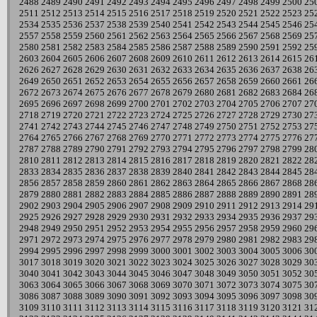
2488
2489
2490
2491
2492
2493
2494
2495
2496
2497
2498
2499
2500
25
2511
2512
2513
2514
2515
2516
2517
2518
2519
2520
2521
2522
2523
25
2534
2535
2536
2537
2538
2539
2540
2541
2542
2543
2544
2545
2546
25
2557
2558
2559
2560
2561
2562
2563
2564
2565
2566
2567
2568
2569
25
2580
2581
2582
2583
2584
2585
2586
2587
2588
2589
2590
2591
2592
25
2603
2604
2605
2606
2607
2608
2609
2610
2611
2612
2613
2614
2615
26
2626
2627
2628
2629
2630
2631
2632
2633
2634
2635
2636
2637
2638
26
2649
2650
2651
2652
2653
2654
2655
2656
2657
2658
2659
2660
2661
26
2672
2673
2674
2675
2676
2677
2678
2679
2680
2681
2682
2683
2684
26
2695
2696
2697
2698
2699
2700
2701
2702
2703
2704
2705
2706
2707
27
2718
2719
2720
2721
2722
2723
2724
2725
2726
2727
2728
2729
2730
27
2741
2742
2743
2744
2745
2746
2747
2748
2749
2750
2751
2752
2753
27
2764
2765
2766
2767
2768
2769
2770
2771
2772
2773
2774
2775
2776
27
2787
2788
2789
2790
2791
2792
2793
2794
2795
2796
2797
2798
2799
28
2810
2811
2812
2813
2814
2815
2816
2817
2818
2819
2820
2821
2822
28
2833
2834
2835
2836
2837
2838
2839
2840
2841
2842
2843
2844
2845
28
2856
2857
2858
2859
2860
2861
2862
2863
2864
2865
2866
2867
2868
28
2879
2880
2881
2882
2883
2884
2885
2886
2887
2888
2889
2890
2891
28
2902
2903
2904
2905
2906
2907
2908
2909
2910
2911
2912
2913
2914
29
2925
2926
2927
2928
2929
2930
2931
2932
2933
2934
2935
2936
2937
29
2948
2949
2950
2951
2952
2953
2954
2955
2956
2957
2958
2959
2960
29
2971
2972
2973
2974
2975
2976
2977
2978
2979
2980
2981
2982
2983
29
2994
2995
2996
2997
2998
2999
3000
3001
3002
3003
3004
3005
3006
30
3017
3018
3019
3020
3021
3022
3023
3024
3025
3026
3027
3028
3029
30
3040
3041
3042
3043
3044
3045
3046
3047
3048
3049
3050
3051
3052
30
3063
3064
3065
3066
3067
3068
3069
3070
3071
3072
3073
3074
3075
30
3086
3087
3088
3089
3090
3091
3092
3093
3094
3095
3096
3097
3098
30
3109
3110
3111
3112
3113
3114
3115
3116
3117
3118
3119
3120
3121
31