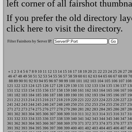
left corner of all fairshot thumbna
If you prefer the old directory lay
click here
to visit the directory.
Filter Fairshots by Server IP:
«
1
2
3
4
5
6
7
8
9
10
11
12
13
14
15
16
17
18
19
20
21
22
23
24
25
26
27
28
46
47
48
49
50
51
52
53
54
55
56
57
58
59
60
61
62
63
64
65
66
67
68
69
7
88
89
90
91
92
93
94
95
96
97
98
99
100
101
102
103
104
105
106
107
108
121
122
123
124
125
126
127
128
129
130
131
132
133
134
135
136
137
13
151
152
153
154
155
156
157
158
159
160
161
162
163
164
165
166
167
16
181
182
183
184
185
186
187
188
189
190
191
192
193
194
195
196
197
19
211
212
213
214
215
216
217
218
219
220
221
222
223
224
225
226
227
22
241
242
243
244
245
246
247
248
249
250
251
252
253
254
255
256
257
25
271
272
273
274
275
276
277
278
279
280
281
282
283
284
285
286
287
28
301
302
303
304
305
306
307
308
309
310
311
312
313
314
315
316
317
31
331
332
333
334
335
336
337
338
339
340
341
342
343
344
345
346
347
34
361
362
363
364
365
366
367
368
369
370
371
372
373
374
375
376
377
37
391
392
393
394
395
396
397
398
399
400
401
402
403
404
405
406
407
40