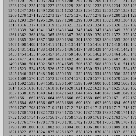
1200
1201
1202
1203
1204
1205
1206
1207
1208
1209
1210
1211
1212
12
1223
1224
1225
1226
1227
1228
1229
1230
1231
1232
1233
1234
1235
12
1246
1247
1248
1249
1250
1251
1252
1253
1254
1255
1256
1257
1258
12
1269
1270
1271
1272
1273
1274
1275
1276
1277
1278
1279
1280
1281
12
1292
1293
1294
1295
1296
1297
1298
1299
1300
1301
1302
1303
1304
13
1315
1316
1317
1318
1319
1320
1321
1322
1323
1324
1325
1326
1327
13
1338
1339
1340
1341
1342
1343
1344
1345
1346
1347
1348
1349
1350
13
1361
1362
1363
1364
1365
1366
1367
1368
1369
1370
1371
1372
1373
13
1384
1385
1386
1387
1388
1389
1390
1391
1392
1393
1394
1395
1396
13
1407
1408
1409
1410
1411
1412
1413
1414
1415
1416
1417
1418
1419
14
1430
1431
1432
1433
1434
1435
1436
1437
1438
1439
1440
1441
1442
14
1453
1454
1455
1456
1457
1458
1459
1460
1461
1462
1463
1464
1465
14
1476
1477
1478
1479
1480
1481
1482
1483
1484
1485
1486
1487
1488
14
1499
1500
1501
1502
1503
1504
1505
1506
1507
1508
1509
1510
1511
15
1522
1523
1524
1525
1526
1527
1528
1529
1530
1531
1532
1533
1534
15
1545
1546
1547
1548
1549
1550
1551
1552
1553
1554
1555
1556
1557
15
1568
1569
1570
1571
1572
1573
1574
1575
1576
1577
1578
1579
1580
15
1591
1592
1593
1594
1595
1596
1597
1598
1599
1600
1601
1602
1603
16
1614
1615
1616
1617
1618
1619
1620
1621
1622
1623
1624
1625
1626
16
1637
1638
1639
1640
1641
1642
1643
1644
1645
1646
1647
1648
1649
16
1660
1661
1662
1663
1664
1665
1666
1667
1668
1669
1670
1671
1672
16
1683
1684
1685
1686
1687
1688
1689
1690
1691
1692
1693
1694
1695
16
1706
1707
1708
1709
1710
1711
1712
1713
1714
1715
1716
1717
1718
17
1729
1730
1731
1732
1733
1734
1735
1736
1737
1738
1739
1740
1741
17
1752
1753
1754
1755
1756
1757
1758
1759
1760
1761
1762
1763
1764
17
1775
1776
1777
1778
1779
1780
1781
1782
1783
1784
1785
1786
1787
17
1798
1799
1800
1801
1802
1803
1804
1805
1806
1807
1808
1809
1810
18
1821
1822
1823
1824
1825
1826
1827
1828
1829
1830
1831
1832
1833
18