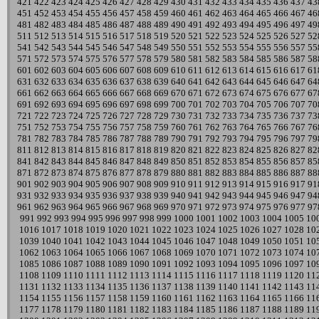
421
422
423
424
425
426
427
428
429
430
431
432
433
434
435
436
437
43
451
452
453
454
455
456
457
458
459
460
461
462
463
464
465
466
467
46
481
482
483
484
485
486
487
488
489
490
491
492
493
494
495
496
497
49
511
512
513
514
515
516
517
518
519
520
521
522
523
524
525
526
527
52
541
542
543
544
545
546
547
548
549
550
551
552
553
554
555
556
557
55
571
572
573
574
575
576
577
578
579
580
581
582
583
584
585
586
587
58
601
602
603
604
605
606
607
608
609
610
611
612
613
614
615
616
617
61
631
632
633
634
635
636
637
638
639
640
641
642
643
644
645
646
647
64
661
662
663
664
665
666
667
668
669
670
671
672
673
674
675
676
677
67
691
692
693
694
695
696
697
698
699
700
701
702
703
704
705
706
707
70
721
722
723
724
725
726
727
728
729
730
731
732
733
734
735
736
737
73
751
752
753
754
755
756
757
758
759
760
761
762
763
764
765
766
767
76
781
782
783
784
785
786
787
788
789
790
791
792
793
794
795
796
797
79
811
812
813
814
815
816
817
818
819
820
821
822
823
824
825
826
827
82
841
842
843
844
845
846
847
848
849
850
851
852
853
854
855
856
857
85
871
872
873
874
875
876
877
878
879
880
881
882
883
884
885
886
887
88
901
902
903
904
905
906
907
908
909
910
911
912
913
914
915
916
917
91
931
932
933
934
935
936
937
938
939
940
941
942
943
944
945
946
947
94
961
962
963
964
965
966
967
968
969
970
971
972
973
974
975
976
977
97
991
992
993
994
995
996
997
998
999
1000
1001
1002
1003
1004
1005
10
1016
1017
1018
1019
1020
1021
1022
1023
1024
1025
1026
1027
1028
10
1039
1040
1041
1042
1043
1044
1045
1046
1047
1048
1049
1050
1051
10
1062
1063
1064
1065
1066
1067
1068
1069
1070
1071
1072
1073
1074
10
1085
1086
1087
1088
1089
1090
1091
1092
1093
1094
1095
1096
1097
10
1108
1109
1110
1111
1112
1113
1114
1115
1116
1117
1118
1119
1120
11
1131
1132
1133
1134
1135
1136
1137
1138
1139
1140
1141
1142
1143
11
1154
1155
1156
1157
1158
1159
1160
1161
1162
1163
1164
1165
1166
11
1177
1178
1179
1180
1181
1182
1183
1184
1185
1186
1187
1188
1189
11