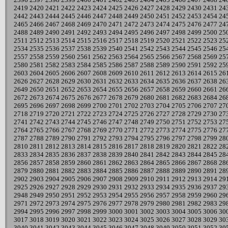
2419
2420
2421
2422
2423
2424
2425
2426
2427
2428
2429
2430
2431
24
2442
2443
2444
2445
2446
2447
2448
2449
2450
2451
2452
2453
2454
24
2465
2466
2467
2468
2469
2470
2471
2472
2473
2474
2475
2476
2477
24
2488
2489
2490
2491
2492
2493
2494
2495
2496
2497
2498
2499
2500
25
2511
2512
2513
2514
2515
2516
2517
2518
2519
2520
2521
2522
2523
25
2534
2535
2536
2537
2538
2539
2540
2541
2542
2543
2544
2545
2546
25
2557
2558
2559
2560
2561
2562
2563
2564
2565
2566
2567
2568
2569
25
2580
2581
2582
2583
2584
2585
2586
2587
2588
2589
2590
2591
2592
25
2603
2604
2605
2606
2607
2608
2609
2610
2611
2612
2613
2614
2615
26
2626
2627
2628
2629
2630
2631
2632
2633
2634
2635
2636
2637
2638
26
2649
2650
2651
2652
2653
2654
2655
2656
2657
2658
2659
2660
2661
26
2672
2673
2674
2675
2676
2677
2678
2679
2680
2681
2682
2683
2684
26
2695
2696
2697
2698
2699
2700
2701
2702
2703
2704
2705
2706
2707
27
2718
2719
2720
2721
2722
2723
2724
2725
2726
2727
2728
2729
2730
27
2741
2742
2743
2744
2745
2746
2747
2748
2749
2750
2751
2752
2753
27
2764
2765
2766
2767
2768
2769
2770
2771
2772
2773
2774
2775
2776
27
2787
2788
2789
2790
2791
2792
2793
2794
2795
2796
2797
2798
2799
28
2810
2811
2812
2813
2814
2815
2816
2817
2818
2819
2820
2821
2822
28
2833
2834
2835
2836
2837
2838
2839
2840
2841
2842
2843
2844
2845
28
2856
2857
2858
2859
2860
2861
2862
2863
2864
2865
2866
2867
2868
28
2879
2880
2881
2882
2883
2884
2885
2886
2887
2888
2889
2890
2891
28
2902
2903
2904
2905
2906
2907
2908
2909
2910
2911
2912
2913
2914
29
2925
2926
2927
2928
2929
2930
2931
2932
2933
2934
2935
2936
2937
29
2948
2949
2950
2951
2952
2953
2954
2955
2956
2957
2958
2959
2960
29
2971
2972
2973
2974
2975
2976
2977
2978
2979
2980
2981
2982
2983
29
2994
2995
2996
2997
2998
2999
3000
3001
3002
3003
3004
3005
3006
30
3017
3018
3019
3020
3021
3022
3023
3024
3025
3026
3027
3028
3029
30
3040
3041
3042
3043
3044
3045
3046
3047
3048
3049
3050
3051
3052
30