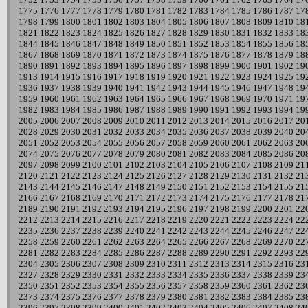
1775
1776
1777
1778
1779
1780
1781
1782
1783
1784
1785
1786
1787
17
1798
1799
1800
1801
1802
1803
1804
1805
1806
1807
1808
1809
1810
18
1821
1822
1823
1824
1825
1826
1827
1828
1829
1830
1831
1832
1833
18
1844
1845
1846
1847
1848
1849
1850
1851
1852
1853
1854
1855
1856
18
1867
1868
1869
1870
1871
1872
1873
1874
1875
1876
1877
1878
1879
18
1890
1891
1892
1893
1894
1895
1896
1897
1898
1899
1900
1901
1902
19
1913
1914
1915
1916
1917
1918
1919
1920
1921
1922
1923
1924
1925
19
1936
1937
1938
1939
1940
1941
1942
1943
1944
1945
1946
1947
1948
19
1959
1960
1961
1962
1963
1964
1965
1966
1967
1968
1969
1970
1971
19
1982
1983
1984
1985
1986
1987
1988
1989
1990
1991
1992
1993
1994
19
2005
2006
2007
2008
2009
2010
2011
2012
2013
2014
2015
2016
2017
20
2028
2029
2030
2031
2032
2033
2034
2035
2036
2037
2038
2039
2040
20
2051
2052
2053
2054
2055
2056
2057
2058
2059
2060
2061
2062
2063
20
2074
2075
2076
2077
2078
2079
2080
2081
2082
2083
2084
2085
2086
20
2097
2098
2099
2100
2101
2102
2103
2104
2105
2106
2107
2108
2109
21
2120
2121
2122
2123
2124
2125
2126
2127
2128
2129
2130
2131
2132
21
2143
2144
2145
2146
2147
2148
2149
2150
2151
2152
2153
2154
2155
21
2166
2167
2168
2169
2170
2171
2172
2173
2174
2175
2176
2177
2178
21
2189
2190
2191
2192
2193
2194
2195
2196
2197
2198
2199
2200
2201
22
2212
2213
2214
2215
2216
2217
2218
2219
2220
2221
2222
2223
2224
22
2235
2236
2237
2238
2239
2240
2241
2242
2243
2244
2245
2246
2247
22
2258
2259
2260
2261
2262
2263
2264
2265
2266
2267
2268
2269
2270
22
2281
2282
2283
2284
2285
2286
2287
2288
2289
2290
2291
2292
2293
22
2304
2305
2306
2307
2308
2309
2310
2311
2312
2313
2314
2315
2316
23
2327
2328
2329
2330
2331
2332
2333
2334
2335
2336
2337
2338
2339
23
2350
2351
2352
2353
2354
2355
2356
2357
2358
2359
2360
2361
2362
23
2373
2374
2375
2376
2377
2378
2379
2380
2381
2382
2383
2384
2385
23
2396
2397
2398
2399
2400
2401
2402
2403
2404
2405
2406
2407
2408
24