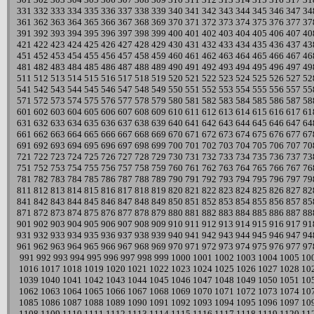
331
332
333
334
335
336
337
338
339
340
341
342
343
344
345
346
347
34
361
362
363
364
365
366
367
368
369
370
371
372
373
374
375
376
377
37
391
392
393
394
395
396
397
398
399
400
401
402
403
404
405
406
407
40
421
422
423
424
425
426
427
428
429
430
431
432
433
434
435
436
437
43
451
452
453
454
455
456
457
458
459
460
461
462
463
464
465
466
467
46
481
482
483
484
485
486
487
488
489
490
491
492
493
494
495
496
497
49
511
512
513
514
515
516
517
518
519
520
521
522
523
524
525
526
527
52
541
542
543
544
545
546
547
548
549
550
551
552
553
554
555
556
557
55
571
572
573
574
575
576
577
578
579
580
581
582
583
584
585
586
587
58
601
602
603
604
605
606
607
608
609
610
611
612
613
614
615
616
617
61
631
632
633
634
635
636
637
638
639
640
641
642
643
644
645
646
647
64
661
662
663
664
665
666
667
668
669
670
671
672
673
674
675
676
677
67
691
692
693
694
695
696
697
698
699
700
701
702
703
704
705
706
707
70
721
722
723
724
725
726
727
728
729
730
731
732
733
734
735
736
737
73
751
752
753
754
755
756
757
758
759
760
761
762
763
764
765
766
767
76
781
782
783
784
785
786
787
788
789
790
791
792
793
794
795
796
797
79
811
812
813
814
815
816
817
818
819
820
821
822
823
824
825
826
827
82
841
842
843
844
845
846
847
848
849
850
851
852
853
854
855
856
857
85
871
872
873
874
875
876
877
878
879
880
881
882
883
884
885
886
887
88
901
902
903
904
905
906
907
908
909
910
911
912
913
914
915
916
917
91
931
932
933
934
935
936
937
938
939
940
941
942
943
944
945
946
947
94
961
962
963
964
965
966
967
968
969
970
971
972
973
974
975
976
977
97
991
992
993
994
995
996
997
998
999
1000
1001
1002
1003
1004
1005
10
1016
1017
1018
1019
1020
1021
1022
1023
1024
1025
1026
1027
1028
10
1039
1040
1041
1042
1043
1044
1045
1046
1047
1048
1049
1050
1051
10
1062
1063
1064
1065
1066
1067
1068
1069
1070
1071
1072
1073
1074
10
1085
1086
1087
1088
1089
1090
1091
1092
1093
1094
1095
1096
1097
10
1108
1109
1110
1111
1112
1113
1114
1115
1116
1117
1118
1119
1120
11