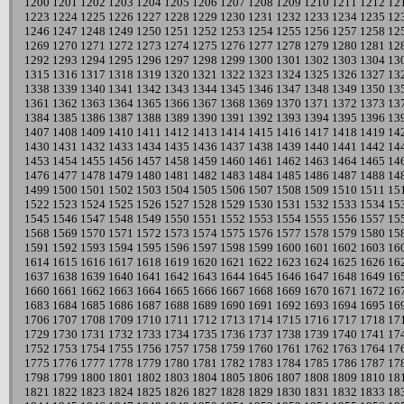
1200
1201
1202
1203
1204
1205
1206
1207
1208
1209
1210
1211
1212
12
1223
1224
1225
1226
1227
1228
1229
1230
1231
1232
1233
1234
1235
12
1246
1247
1248
1249
1250
1251
1252
1253
1254
1255
1256
1257
1258
12
1269
1270
1271
1272
1273
1274
1275
1276
1277
1278
1279
1280
1281
12
1292
1293
1294
1295
1296
1297
1298
1299
1300
1301
1302
1303
1304
13
1315
1316
1317
1318
1319
1320
1321
1322
1323
1324
1325
1326
1327
13
1338
1339
1340
1341
1342
1343
1344
1345
1346
1347
1348
1349
1350
13
1361
1362
1363
1364
1365
1366
1367
1368
1369
1370
1371
1372
1373
13
1384
1385
1386
1387
1388
1389
1390
1391
1392
1393
1394
1395
1396
13
1407
1408
1409
1410
1411
1412
1413
1414
1415
1416
1417
1418
1419
14
1430
1431
1432
1433
1434
1435
1436
1437
1438
1439
1440
1441
1442
14
1453
1454
1455
1456
1457
1458
1459
1460
1461
1462
1463
1464
1465
14
1476
1477
1478
1479
1480
1481
1482
1483
1484
1485
1486
1487
1488
14
1499
1500
1501
1502
1503
1504
1505
1506
1507
1508
1509
1510
1511
15
1522
1523
1524
1525
1526
1527
1528
1529
1530
1531
1532
1533
1534
15
1545
1546
1547
1548
1549
1550
1551
1552
1553
1554
1555
1556
1557
15
1568
1569
1570
1571
1572
1573
1574
1575
1576
1577
1578
1579
1580
15
1591
1592
1593
1594
1595
1596
1597
1598
1599
1600
1601
1602
1603
16
1614
1615
1616
1617
1618
1619
1620
1621
1622
1623
1624
1625
1626
16
1637
1638
1639
1640
1641
1642
1643
1644
1645
1646
1647
1648
1649
16
1660
1661
1662
1663
1664
1665
1666
1667
1668
1669
1670
1671
1672
16
1683
1684
1685
1686
1687
1688
1689
1690
1691
1692
1693
1694
1695
16
1706
1707
1708
1709
1710
1711
1712
1713
1714
1715
1716
1717
1718
17
1729
1730
1731
1732
1733
1734
1735
1736
1737
1738
1739
1740
1741
17
1752
1753
1754
1755
1756
1757
1758
1759
1760
1761
1762
1763
1764
17
1775
1776
1777
1778
1779
1780
1781
1782
1783
1784
1785
1786
1787
17
1798
1799
1800
1801
1802
1803
1804
1805
1806
1807
1808
1809
1810
18
1821
1822
1823
1824
1825
1826
1827
1828
1829
1830
1831
1832
1833
18