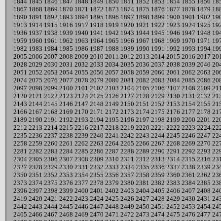
1844
1845
1846
1847
1848
1849
1850
1851
1852
1853
1854
1855
1856
18
1867
1868
1869
1870
1871
1872
1873
1874
1875
1876
1877
1878
1879
18
1890
1891
1892
1893
1894
1895
1896
1897
1898
1899
1900
1901
1902
19
1913
1914
1915
1916
1917
1918
1919
1920
1921
1922
1923
1924
1925
19
1936
1937
1938
1939
1940
1941
1942
1943
1944
1945
1946
1947
1948
19
1959
1960
1961
1962
1963
1964
1965
1966
1967
1968
1969
1970
1971
19
1982
1983
1984
1985
1986
1987
1988
1989
1990
1991
1992
1993
1994
19
2005
2006
2007
2008
2009
2010
2011
2012
2013
2014
2015
2016
2017
20
2028
2029
2030
2031
2032
2033
2034
2035
2036
2037
2038
2039
2040
20
2051
2052
2053
2054
2055
2056
2057
2058
2059
2060
2061
2062
2063
20
2074
2075
2076
2077
2078
2079
2080
2081
2082
2083
2084
2085
2086
20
2097
2098
2099
2100
2101
2102
2103
2104
2105
2106
2107
2108
2109
21
2120
2121
2122
2123
2124
2125
2126
2127
2128
2129
2130
2131
2132
21
2143
2144
2145
2146
2147
2148
2149
2150
2151
2152
2153
2154
2155
21
2166
2167
2168
2169
2170
2171
2172
2173
2174
2175
2176
2177
2178
21
2189
2190
2191
2192
2193
2194
2195
2196
2197
2198
2199
2200
2201
22
2212
2213
2214
2215
2216
2217
2218
2219
2220
2221
2222
2223
2224
22
2235
2236
2237
2238
2239
2240
2241
2242
2243
2244
2245
2246
2247
22
2258
2259
2260
2261
2262
2263
2264
2265
2266
2267
2268
2269
2270
22
2281
2282
2283
2284
2285
2286
2287
2288
2289
2290
2291
2292
2293
22
2304
2305
2306
2307
2308
2309
2310
2311
2312
2313
2314
2315
2316
23
2327
2328
2329
2330
2331
2332
2333
2334
2335
2336
2337
2338
2339
23
2350
2351
2352
2353
2354
2355
2356
2357
2358
2359
2360
2361
2362
23
2373
2374
2375
2376
2377
2378
2379
2380
2381
2382
2383
2384
2385
23
2396
2397
2398
2399
2400
2401
2402
2403
2404
2405
2406
2407
2408
24
2419
2420
2421
2422
2423
2424
2425
2426
2427
2428
2429
2430
2431
24
2442
2443
2444
2445
2446
2447
2448
2449
2450
2451
2452
2453
2454
24
2465
2466
2467
2468
2469
2470
2471
2472
2473
2474
2475
2476
2477
24