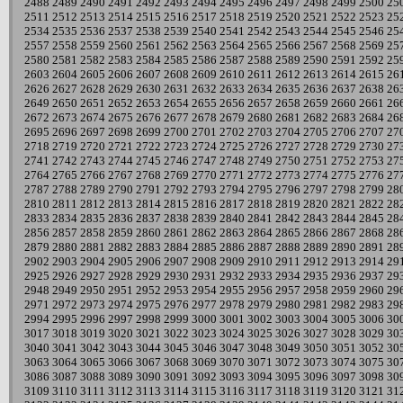
2488
2489
2490
2491
2492
2493
2494
2495
2496
2497
2498
2499
2500
25
2511
2512
2513
2514
2515
2516
2517
2518
2519
2520
2521
2522
2523
25
2534
2535
2536
2537
2538
2539
2540
2541
2542
2543
2544
2545
2546
25
2557
2558
2559
2560
2561
2562
2563
2564
2565
2566
2567
2568
2569
25
2580
2581
2582
2583
2584
2585
2586
2587
2588
2589
2590
2591
2592
25
2603
2604
2605
2606
2607
2608
2609
2610
2611
2612
2613
2614
2615
26
2626
2627
2628
2629
2630
2631
2632
2633
2634
2635
2636
2637
2638
26
2649
2650
2651
2652
2653
2654
2655
2656
2657
2658
2659
2660
2661
26
2672
2673
2674
2675
2676
2677
2678
2679
2680
2681
2682
2683
2684
26
2695
2696
2697
2698
2699
2700
2701
2702
2703
2704
2705
2706
2707
27
2718
2719
2720
2721
2722
2723
2724
2725
2726
2727
2728
2729
2730
27
2741
2742
2743
2744
2745
2746
2747
2748
2749
2750
2751
2752
2753
27
2764
2765
2766
2767
2768
2769
2770
2771
2772
2773
2774
2775
2776
27
2787
2788
2789
2790
2791
2792
2793
2794
2795
2796
2797
2798
2799
28
2810
2811
2812
2813
2814
2815
2816
2817
2818
2819
2820
2821
2822
28
2833
2834
2835
2836
2837
2838
2839
2840
2841
2842
2843
2844
2845
28
2856
2857
2858
2859
2860
2861
2862
2863
2864
2865
2866
2867
2868
28
2879
2880
2881
2882
2883
2884
2885
2886
2887
2888
2889
2890
2891
28
2902
2903
2904
2905
2906
2907
2908
2909
2910
2911
2912
2913
2914
29
2925
2926
2927
2928
2929
2930
2931
2932
2933
2934
2935
2936
2937
29
2948
2949
2950
2951
2952
2953
2954
2955
2956
2957
2958
2959
2960
29
2971
2972
2973
2974
2975
2976
2977
2978
2979
2980
2981
2982
2983
29
2994
2995
2996
2997
2998
2999
3000
3001
3002
3003
3004
3005
3006
30
3017
3018
3019
3020
3021
3022
3023
3024
3025
3026
3027
3028
3029
30
3040
3041
3042
3043
3044
3045
3046
3047
3048
3049
3050
3051
3052
30
3063
3064
3065
3066
3067
3068
3069
3070
3071
3072
3073
3074
3075
30
3086
3087
3088
3089
3090
3091
3092
3093
3094
3095
3096
3097
3098
30
3109
3110
3111
3112
3113
3114
3115
3116
3117
3118
3119
3120
3121
31