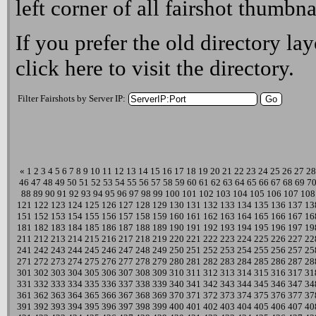
left corner of all fairshot thumbna
If you prefer the old directory lay
click here
to visit the directory.
Filter Fairshots by Server IP:
«
1
2
3
4
5
6
7
8
9
10
11
12
13
14
15
16
17
18
19
20
21
22
23
24
25
26
27
28
46
47
48
49
50
51
52
53
54
55
56
57
58
59
60
61
62
63
64
65
66
67
68
69
7
88
89
90
91
92
93
94
95
96
97
98
99
100
101
102
103
104
105
106
107
108
121
122
123
124
125
126
127
128
129
130
131
132
133
134
135
136
137
13
151
152
153
154
155
156
157
158
159
160
161
162
163
164
165
166
167
16
181
182
183
184
185
186
187
188
189
190
191
192
193
194
195
196
197
19
211
212
213
214
215
216
217
218
219
220
221
222
223
224
225
226
227
22
241
242
243
244
245
246
247
248
249
250
251
252
253
254
255
256
257
25
271
272
273
274
275
276
277
278
279
280
281
282
283
284
285
286
287
28
301
302
303
304
305
306
307
308
309
310
311
312
313
314
315
316
317
31
331
332
333
334
335
336
337
338
339
340
341
342
343
344
345
346
347
34
361
362
363
364
365
366
367
368
369
370
371
372
373
374
375
376
377
37
391
392
393
394
395
396
397
398
399
400
401
402
403
404
405
406
407
40