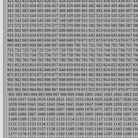
421
422
423
424
425
426
427
428
429
430
431
432
433
434
435
436
437
43
451
452
453
454
455
456
457
458
459
460
461
462
463
464
465
466
467
46
481
482
483
484
485
486
487
488
489
490
491
492
493
494
495
496
497
49
511
512
513
514
515
516
517
518
519
520
521
522
523
524
525
526
527
52
541
542
543
544
545
546
547
548
549
550
551
552
553
554
555
556
557
55
571
572
573
574
575
576
577
578
579
580
581
582
583
584
585
586
587
58
601
602
603
604
605
606
607
608
609
610
611
612
613
614
615
616
617
61
631
632
633
634
635
636
637
638
639
640
641
642
643
644
645
646
647
64
661
662
663
664
665
666
667
668
669
670
671
672
673
674
675
676
677
67
691
692
693
694
695
696
697
698
699
700
701
702
703
704
705
706
707
70
721
722
723
724
725
726
727
728
729
730
731
732
733
734
735
736
737
73
751
752
753
754
755
756
757
758
759
760
761
762
763
764
765
766
767
76
781
782
783
784
785
786
787
788
789
790
791
792
793
794
795
796
797
79
811
812
813
814
815
816
817
818
819
820
821
822
823
824
825
826
827
82
841
842
843
844
845
846
847
848
849
850
851
852
853
854
855
856
857
85
871
872
873
874
875
876
877
878
879
880
881
882
883
884
885
886
887
88
901
902
903
904
905
906
907
908
909
910
911
912
913
914
915
916
917
91
931
932
933
934
935
936
937
938
939
940
941
942
943
944
945
946
947
94
961
962
963
964
965
966
967
968
969
970
971
972
973
974
975
976
977
97
991
992
993
994
995
996
997
998
999
1000
1001
1002
1003
1004
1005
10
1016
1017
1018
1019
1020
1021
1022
1023
1024
1025
1026
1027
1028
10
1039
1040
1041
1042
1043
1044
1045
1046
1047
1048
1049
1050
1051
10
1062
1063
1064
1065
1066
1067
1068
1069
1070
1071
1072
1073
1074
10
1085
1086
1087
1088
1089
1090
1091
1092
1093
1094
1095
1096
1097
10
1108
1109
1110
1111
1112
1113
1114
1115
1116
1117
1118
1119
1120
11
1131
1132
1133
1134
1135
1136
1137
1138
1139
1140
1141
1142
1143
11
1154
1155
1156
1157
1158
1159
1160
1161
1162
1163
1164
1165
1166
11
1177
1178
1179
1180
1181
1182
1183
1184
1185
1186
1187
1188
1189
11