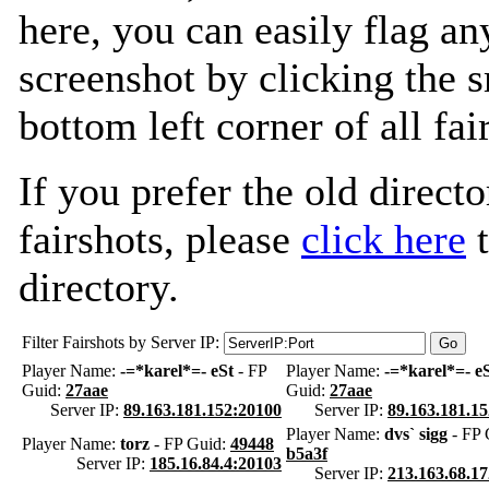
here, you can easily flag an
screenshot by clicking the s
bottom left corner of all fa
If you prefer the old directo
fairshots, please
click here
t
directory.
Filter Fairshots by Server IP:
Player Name:
-=*karel*=- eSt
- FP
Player Name:
-=*karel*=- e
Guid:
27aae
Guid:
27aae
Server IP:
89.163.181.152:20100
Server IP:
89.163.181.1
Player Name:
dvs` sigg
- FP 
Player Name:
torz
- FP Guid:
49448
b5a3f
Server IP:
185.16.84.4:20103
Server IP:
213.163.68.1