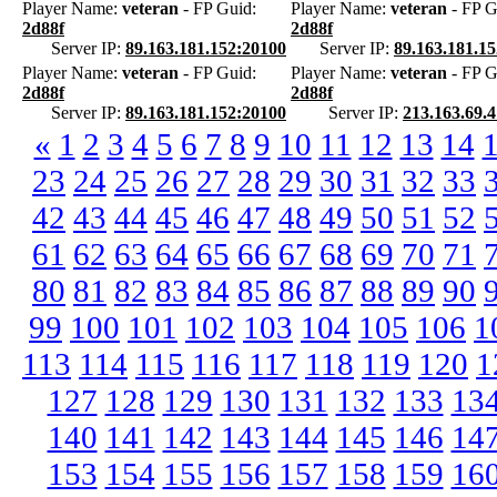
Player Name:
veteran
- FP Guid:
Player Name:
veteran
- FP G
2d88f
2d88f
Server IP:
89.163.181.152:20100
Server IP:
89.163.181.1
Player Name:
veteran
- FP Guid:
Player Name:
veteran
- FP G
2d88f
2d88f
Server IP:
89.163.181.152:20100
Server IP:
213.163.69.
«
1
2
3
4
5
6
7
8
9
10
11
12
13
14
23
24
25
26
27
28
29
30
31
32
33
42
43
44
45
46
47
48
49
50
51
52
61
62
63
64
65
66
67
68
69
70
71
80
81
82
83
84
85
86
87
88
89
90
99
100
101
102
103
104
105
106
1
113
114
115
116
117
118
119
120
1
127
128
129
130
131
132
133
13
140
141
142
143
144
145
146
14
153
154
155
156
157
158
159
16