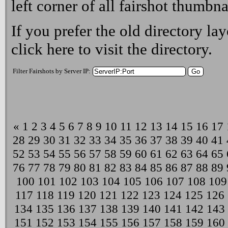
left corner of all fairshot thumbna
If you prefer the old directory lay
click here
to visit the directory.
Filter Fairshots by Server IP:
«
1
2
3
4
5
6
7
8
9
10
11
12
13
14
15
16
17
28
29
30
31
32
33
34
35
36
37
38
39
40
41
52
53
54
55
56
57
58
59
60
61
62
63
64
65
76
77
78
79
80
81
82
83
84
85
86
87
88
89
100
101
102
103
104
105
106
107
108
109
117
118
119
120
121
122
123
124
125
126
134
135
136
137
138
139
140
141
142
143
151
152
153
154
155
156
157
158
159
160