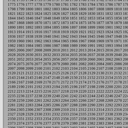
1775
1776
1777
1778
1779
1780
1781
1782
1783
1784
1785
1786
1787
17
1798
1799
1800
1801
1802
1803
1804
1805
1806
1807
1808
1809
1810
18
1821
1822
1823
1824
1825
1826
1827
1828
1829
1830
1831
1832
1833
18
1844
1845
1846
1847
1848
1849
1850
1851
1852
1853
1854
1855
1856
18
1867
1868
1869
1870
1871
1872
1873
1874
1875
1876
1877
1878
1879
18
1890
1891
1892
1893
1894
1895
1896
1897
1898
1899
1900
1901
1902
19
1913
1914
1915
1916
1917
1918
1919
1920
1921
1922
1923
1924
1925
19
1936
1937
1938
1939
1940
1941
1942
1943
1944
1945
1946
1947
1948
19
1959
1960
1961
1962
1963
1964
1965
1966
1967
1968
1969
1970
1971
19
1982
1983
1984
1985
1986
1987
1988
1989
1990
1991
1992
1993
1994
19
2005
2006
2007
2008
2009
2010
2011
2012
2013
2014
2015
2016
2017
20
2028
2029
2030
2031
2032
2033
2034
2035
2036
2037
2038
2039
2040
20
2051
2052
2053
2054
2055
2056
2057
2058
2059
2060
2061
2062
2063
20
2074
2075
2076
2077
2078
2079
2080
2081
2082
2083
2084
2085
2086
20
2097
2098
2099
2100
2101
2102
2103
2104
2105
2106
2107
2108
2109
21
2120
2121
2122
2123
2124
2125
2126
2127
2128
2129
2130
2131
2132
21
2143
2144
2145
2146
2147
2148
2149
2150
2151
2152
2153
2154
2155
21
2166
2167
2168
2169
2170
2171
2172
2173
2174
2175
2176
2177
2178
21
2189
2190
2191
2192
2193
2194
2195
2196
2197
2198
2199
2200
2201
22
2212
2213
2214
2215
2216
2217
2218
2219
2220
2221
2222
2223
2224
22
2235
2236
2237
2238
2239
2240
2241
2242
2243
2244
2245
2246
2247
22
2258
2259
2260
2261
2262
2263
2264
2265
2266
2267
2268
2269
2270
22
2281
2282
2283
2284
2285
2286
2287
2288
2289
2290
2291
2292
2293
22
2304
2305
2306
2307
2308
2309
2310
2311
2312
2313
2314
2315
2316
23
2327
2328
2329
2330
2331
2332
2333
2334
2335
2336
2337
2338
2339
23
2350
2351
2352
2353
2354
2355
2356
2357
2358
2359
2360
2361
2362
23
2373
2374
2375
2376
2377
2378
2379
2380
2381
2382
2383
2384
2385
23
2396
2397
2398
2399
2400
2401
2402
2403
2404
2405
2406
2407
2408
24