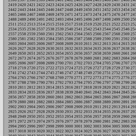
2419
2420
2421
2422
2423
2424
2425
2426
2427
2428
2429
2430
2431
24
2442
2443
2444
2445
2446
2447
2448
2449
2450
2451
2452
2453
2454
24
2465
2466
2467
2468
2469
2470
2471
2472
2473
2474
2475
2476
2477
24
2488
2489
2490
2491
2492
2493
2494
2495
2496
2497
2498
2499
2500
25
2511
2512
2513
2514
2515
2516
2517
2518
2519
2520
2521
2522
2523
25
2534
2535
2536
2537
2538
2539
2540
2541
2542
2543
2544
2545
2546
25
2557
2558
2559
2560
2561
2562
2563
2564
2565
2566
2567
2568
2569
25
2580
2581
2582
2583
2584
2585
2586
2587
2588
2589
2590
2591
2592
25
2603
2604
2605
2606
2607
2608
2609
2610
2611
2612
2613
2614
2615
26
2626
2627
2628
2629
2630
2631
2632
2633
2634
2635
2636
2637
2638
26
2649
2650
2651
2652
2653
2654
2655
2656
2657
2658
2659
2660
2661
26
2672
2673
2674
2675
2676
2677
2678
2679
2680
2681
2682
2683
2684
26
2695
2696
2697
2698
2699
2700
2701
2702
2703
2704
2705
2706
2707
27
2718
2719
2720
2721
2722
2723
2724
2725
2726
2727
2728
2729
2730
27
2741
2742
2743
2744
2745
2746
2747
2748
2749
2750
2751
2752
2753
27
2764
2765
2766
2767
2768
2769
2770
2771
2772
2773
2774
2775
2776
27
2787
2788
2789
2790
2791
2792
2793
2794
2795
2796
2797
2798
2799
28
2810
2811
2812
2813
2814
2815
2816
2817
2818
2819
2820
2821
2822
28
2833
2834
2835
2836
2837
2838
2839
2840
2841
2842
2843
2844
2845
28
2856
2857
2858
2859
2860
2861
2862
2863
2864
2865
2866
2867
2868
28
2879
2880
2881
2882
2883
2884
2885
2886
2887
2888
2889
2890
2891
28
2902
2903
2904
2905
2906
2907
2908
2909
2910
2911
2912
2913
2914
29
2925
2926
2927
2928
2929
2930
2931
2932
2933
2934
2935
2936
2937
29
2948
2949
2950
2951
2952
2953
2954
2955
2956
2957
2958
2959
2960
29
2971
2972
2973
2974
2975
2976
2977
2978
2979
2980
2981
2982
2983
29
2994
2995
2996
2997
2998
2999
3000
3001
3002
3003
3004
3005
3006
30
3017
3018
3019
3020
3021
3022
3023
3024
3025
3026
3027
3028
3029
30
3040
3041
3042
3043
3044
3045
3046
3047
3048
3049
3050
3051
3052
30