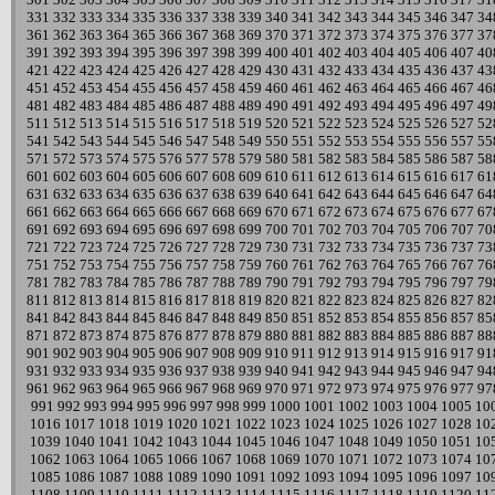
331
332
333
334
335
336
337
338
339
340
341
342
343
344
345
346
347
34
361
362
363
364
365
366
367
368
369
370
371
372
373
374
375
376
377
37
391
392
393
394
395
396
397
398
399
400
401
402
403
404
405
406
407
40
421
422
423
424
425
426
427
428
429
430
431
432
433
434
435
436
437
43
451
452
453
454
455
456
457
458
459
460
461
462
463
464
465
466
467
46
481
482
483
484
485
486
487
488
489
490
491
492
493
494
495
496
497
49
511
512
513
514
515
516
517
518
519
520
521
522
523
524
525
526
527
52
541
542
543
544
545
546
547
548
549
550
551
552
553
554
555
556
557
55
571
572
573
574
575
576
577
578
579
580
581
582
583
584
585
586
587
58
601
602
603
604
605
606
607
608
609
610
611
612
613
614
615
616
617
61
631
632
633
634
635
636
637
638
639
640
641
642
643
644
645
646
647
64
661
662
663
664
665
666
667
668
669
670
671
672
673
674
675
676
677
67
691
692
693
694
695
696
697
698
699
700
701
702
703
704
705
706
707
70
721
722
723
724
725
726
727
728
729
730
731
732
733
734
735
736
737
73
751
752
753
754
755
756
757
758
759
760
761
762
763
764
765
766
767
76
781
782
783
784
785
786
787
788
789
790
791
792
793
794
795
796
797
79
811
812
813
814
815
816
817
818
819
820
821
822
823
824
825
826
827
82
841
842
843
844
845
846
847
848
849
850
851
852
853
854
855
856
857
85
871
872
873
874
875
876
877
878
879
880
881
882
883
884
885
886
887
88
901
902
903
904
905
906
907
908
909
910
911
912
913
914
915
916
917
91
931
932
933
934
935
936
937
938
939
940
941
942
943
944
945
946
947
94
961
962
963
964
965
966
967
968
969
970
971
972
973
974
975
976
977
97
991
992
993
994
995
996
997
998
999
1000
1001
1002
1003
1004
1005
10
1016
1017
1018
1019
1020
1021
1022
1023
1024
1025
1026
1027
1028
10
1039
1040
1041
1042
1043
1044
1045
1046
1047
1048
1049
1050
1051
10
1062
1063
1064
1065
1066
1067
1068
1069
1070
1071
1072
1073
1074
10
1085
1086
1087
1088
1089
1090
1091
1092
1093
1094
1095
1096
1097
10
1108
1109
1110
1111
1112
1113
1114
1115
1116
1117
1118
1119
1120
11