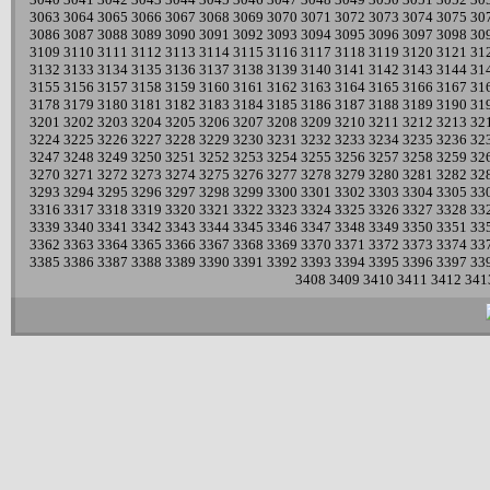
3063
3064
3065
3066
3067
3068
3069
3070
3071
3072
3073
3074
3075
30
3086
3087
3088
3089
3090
3091
3092
3093
3094
3095
3096
3097
3098
30
3109
3110
3111
3112
3113
3114
3115
3116
3117
3118
3119
3120
3121
31
3132
3133
3134
3135
3136
3137
3138
3139
3140
3141
3142
3143
3144
31
3155
3156
3157
3158
3159
3160
3161
3162
3163
3164
3165
3166
3167
31
3178
3179
3180
3181
3182
3183
3184
3185
3186
3187
3188
3189
3190
31
3201
3202
3203
3204
3205
3206
3207
3208
3209
3210
3211
3212
3213
32
3224
3225
3226
3227
3228
3229
3230
3231
3232
3233
3234
3235
3236
32
3247
3248
3249
3250
3251
3252
3253
3254
3255
3256
3257
3258
3259
32
3270
3271
3272
3273
3274
3275
3276
3277
3278
3279
3280
3281
3282
32
3293
3294
3295
3296
3297
3298
3299
3300
3301
3302
3303
3304
3305
33
3316
3317
3318
3319
3320
3321
3322
3323
3324
3325
3326
3327
3328
33
3339
3340
3341
3342
3343
3344
3345
3346
3347
3348
3349
3350
3351
33
3362
3363
3364
3365
3366
3367
3368
3369
3370
3371
3372
3373
3374
33
3385
3386
3387
3388
3389
3390
3391
3392
3393
3394
3395
3396
3397
33
3408
3409
3410
3411
3412
341