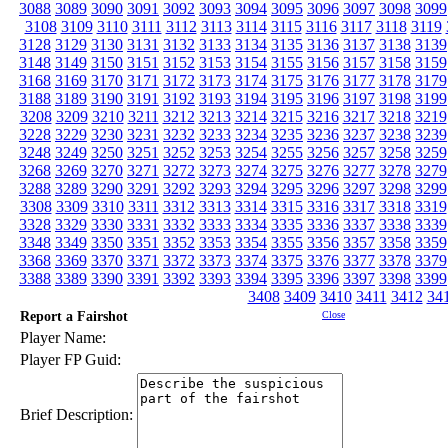
3088
3089
3090
3091
3092
3093
3094
3095
3096
3097
3098
3099
3108
3109
3110
3111
3112
3113
3114
3115
3116
3117
3118
3119
3128
3129
3130
3131
3132
3133
3134
3135
3136
3137
3138
3139
3148
3149
3150
3151
3152
3153
3154
3155
3156
3157
3158
3159
3168
3169
3170
3171
3172
3173
3174
3175
3176
3177
3178
3179
3188
3189
3190
3191
3192
3193
3194
3195
3196
3197
3198
3199
3208
3209
3210
3211
3212
3213
3214
3215
3216
3217
3218
3219
3228
3229
3230
3231
3232
3233
3234
3235
3236
3237
3238
3239
3248
3249
3250
3251
3252
3253
3254
3255
3256
3257
3258
3259
3268
3269
3270
3271
3272
3273
3274
3275
3276
3277
3278
3279
3288
3289
3290
3291
3292
3293
3294
3295
3296
3297
3298
3299
3308
3309
3310
3311
3312
3313
3314
3315
3316
3317
3318
3319
3328
3329
3330
3331
3332
3333
3334
3335
3336
3337
3338
3339
3348
3349
3350
3351
3352
3353
3354
3355
3356
3357
3358
3359
3368
3369
3370
3371
3372
3373
3374
3375
3376
3377
3378
3379
3388
3389
3390
3391
3392
3393
3394
3395
3396
3397
3398
3399
3408
3409
3410
3411
3412
34
Report a Fairshot
Close
Player Name:
Player FP Guid:
Brief Description: