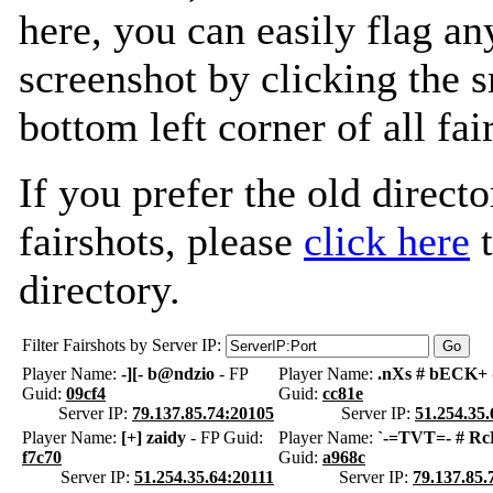
here, you can easily flag an
screenshot by clicking the s
bottom left corner of all fa
If you prefer the old directo
fairshots, please
click here
t
directory.
Filter Fairshots by Server IP:
Player Name:
-][- b@ndzio
- FP
Player Name:
.nXs # bECK+
Guid:
09cf4
Guid:
cc81e
Server IP:
79.137.85.74:20105
Server IP:
51.254.35.
Player Name:
[+] zaidy
- FP Guid:
Player Name:
`-=TVT=- # R
f7c70
Guid:
a968c
Server IP:
51.254.35.64:20111
Server IP:
79.137.85.