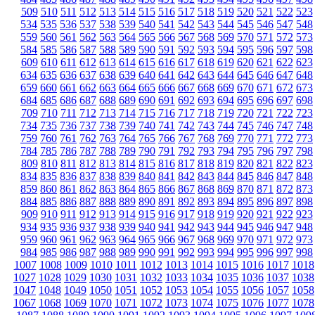
509
510
511
512
513
514
515
516
517
518
519
520
521
522
523
534
535
536
537
538
539
540
541
542
543
544
545
546
547
548
559
560
561
562
563
564
565
566
567
568
569
570
571
572
573
584
585
586
587
588
589
590
591
592
593
594
595
596
597
598
609
610
611
612
613
614
615
616
617
618
619
620
621
622
623
634
635
636
637
638
639
640
641
642
643
644
645
646
647
648
659
660
661
662
663
664
665
666
667
668
669
670
671
672
673
684
685
686
687
688
689
690
691
692
693
694
695
696
697
698
709
710
711
712
713
714
715
716
717
718
719
720
721
722
723
734
735
736
737
738
739
740
741
742
743
744
745
746
747
748
759
760
761
762
763
764
765
766
767
768
769
770
771
772
773
784
785
786
787
788
789
790
791
792
793
794
795
796
797
798
809
810
811
812
813
814
815
816
817
818
819
820
821
822
823
834
835
836
837
838
839
840
841
842
843
844
845
846
847
848
859
860
861
862
863
864
865
866
867
868
869
870
871
872
873
884
885
886
887
888
889
890
891
892
893
894
895
896
897
898
909
910
911
912
913
914
915
916
917
918
919
920
921
922
923
934
935
936
937
938
939
940
941
942
943
944
945
946
947
948
959
960
961
962
963
964
965
966
967
968
969
970
971
972
973
984
985
986
987
988
989
990
991
992
993
994
995
996
997
998
1007
1008
1009
1010
1011
1012
1013
1014
1015
1016
1017
1018
1027
1028
1029
1030
1031
1032
1033
1034
1035
1036
1037
1038
1047
1048
1049
1050
1051
1052
1053
1054
1055
1056
1057
1058
1067
1068
1069
1070
1071
1072
1073
1074
1075
1076
1077
1078