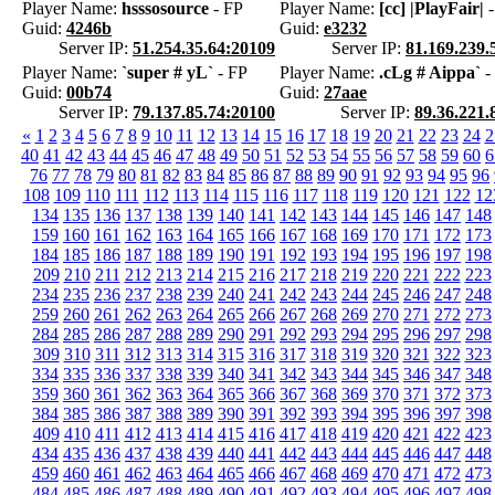
Player Name:
hsssosource
- FP
Player Name:
[cc] |PlayFair|
-
Guid:
4246b
Guid:
e3232
Server IP:
51.254.35.64:20109
Server IP:
81.169.239.
Player Name:
`super # yL`
- FP
Player Name:
.cLg # Aippa`
-
Guid:
00b74
Guid:
27aae
Server IP:
79.137.85.74:20100
Server IP:
89.36.221.
«
1
2
3
4
5
6
7
8
9
10
11
12
13
14
15
16
17
18
19
20
21
22
23
24
2
40
41
42
43
44
45
46
47
48
49
50
51
52
53
54
55
56
57
58
59
60
6
76
77
78
79
80
81
82
83
84
85
86
87
88
89
90
91
92
93
94
95
96
108
109
110
111
112
113
114
115
116
117
118
119
120
121
122
12
134
135
136
137
138
139
140
141
142
143
144
145
146
147
148
159
160
161
162
163
164
165
166
167
168
169
170
171
172
173
184
185
186
187
188
189
190
191
192
193
194
195
196
197
198
209
210
211
212
213
214
215
216
217
218
219
220
221
222
223
234
235
236
237
238
239
240
241
242
243
244
245
246
247
248
259
260
261
262
263
264
265
266
267
268
269
270
271
272
273
284
285
286
287
288
289
290
291
292
293
294
295
296
297
298
309
310
311
312
313
314
315
316
317
318
319
320
321
322
323
334
335
336
337
338
339
340
341
342
343
344
345
346
347
348
359
360
361
362
363
364
365
366
367
368
369
370
371
372
373
384
385
386
387
388
389
390
391
392
393
394
395
396
397
398
409
410
411
412
413
414
415
416
417
418
419
420
421
422
423
434
435
436
437
438
439
440
441
442
443
444
445
446
447
448
459
460
461
462
463
464
465
466
467
468
469
470
471
472
473
484
485
486
487
488
489
490
491
492
493
494
495
496
497
498