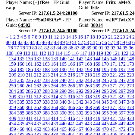
Player Name:
[+] fRee
- FP Guid:
Player Name:
Fritz -aMeX-
-
r.a.p
Guid:
fritz
Server IP:
217.61.5.244:20100
Server IP:
217.61.5.2
Player Name:
~*SoD#StAr*
- FP
Player Name:
=s|R*TwixX*
Guid:
6d502
Guid:
38014
Server IP:
217.61.5.244:20100
Server IP:
217.61.5.2
«
1
2
3
4
5
6
7
8
9
10
11
12
13
14
15
16
17
18
19
20
21
22
23
24
2
40
41
42
43
44
45
46
47
48
49
50
51
52
53
54
55
56
57
58
59
60
6
76
77
78
79
80
81
82
83
84
85
86
87
88
89
90
91
92
93
94
95
96
108
109
110
111
112
113
114
115
116
117
118
119
120
121
122
12
134
135
136
137
138
139
140
141
142
143
144
145
146
147
148
159
160
161
162
163
164
165
166
167
168
169
170
171
172
173
184
185
186
187
188
189
190
191
192
193
194
195
196
197
198
209
210
211
212
213
214
215
216
217
218
219
220
221
222
223
234
235
236
237
238
239
240
241
242
243
244
245
246
247
248
259
260
261
262
263
264
265
266
267
268
269
270
271
272
273
284
285
286
287
288
289
290
291
292
293
294
295
296
297
298
309
310
311
312
313
314
315
316
317
318
319
320
321
322
323
334
335
336
337
338
339
340
341
342
343
344
345
346
347
348
359
360
361
362
363
364
365
366
367
368
369
370
371
372
373
384
385
386
387
388
389
390
391
392
393
394
395
396
397
398
409
410
411
412
413
414
415
416
417
418
419
420
421
422
423
434
435
436
437
438
439
440
441
442
443
444
445
446
447
448
459
460
461
462
463
464
465
466
467
468
469
470
471
472
473
484
485
486
487
488
489
490
491
492
493
494
495
496
497
498