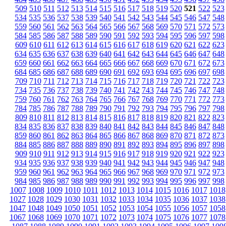
509
510
511
512
513
514
515
516
517
518
519
520
521
522
523
534
535
536
537
538
539
540
541
542
543
544
545
546
547
548
559
560
561
562
563
564
565
566
567
568
569
570
571
572
573
584
585
586
587
588
589
590
591
592
593
594
595
596
597
598
609
610
611
612
613
614
615
616
617
618
619
620
621
622
623
634
635
636
637
638
639
640
641
642
643
644
645
646
647
648
659
660
661
662
663
664
665
666
667
668
669
670
671
672
673
684
685
686
687
688
689
690
691
692
693
694
695
696
697
698
709
710
711
712
713
714
715
716
717
718
719
720
721
722
723
734
735
736
737
738
739
740
741
742
743
744
745
746
747
748
759
760
761
762
763
764
765
766
767
768
769
770
771
772
773
784
785
786
787
788
789
790
791
792
793
794
795
796
797
798
809
810
811
812
813
814
815
816
817
818
819
820
821
822
823
834
835
836
837
838
839
840
841
842
843
844
845
846
847
848
859
860
861
862
863
864
865
866
867
868
869
870
871
872
873
884
885
886
887
888
889
890
891
892
893
894
895
896
897
898
909
910
911
912
913
914
915
916
917
918
919
920
921
922
923
934
935
936
937
938
939
940
941
942
943
944
945
946
947
948
959
960
961
962
963
964
965
966
967
968
969
970
971
972
973
984
985
986
987
988
989
990
991
992
993
994
995
996
997
998
1007
1008
1009
1010
1011
1012
1013
1014
1015
1016
1017
1018
1027
1028
1029
1030
1031
1032
1033
1034
1035
1036
1037
1038
1047
1048
1049
1050
1051
1052
1053
1054
1055
1056
1057
1058
1067
1068
1069
1070
1071
1072
1073
1074
1075
1076
1077
1078