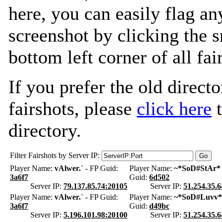
here, you can easily flag an
screenshot by clicking the s
bottom left corner of all fa
If you prefer the old directo
fairshots, please
click here
t
directory.
Filter Fairshots by Server IP:
Player Name:
vAlwer.`
- FP Guid:
Player Name:
~*SoD#StAr*
3a6f7
Guid:
6d502
Server IP:
79.137.85.74:20105
Server IP:
51.254.35.
Player Name:
vAlwer.`
- FP Guid:
Player Name:
~*SoD#Luvv*
3a6f7
Guid:
d49bc
Server IP:
5.196.101.98:20100
Server IP:
51.254.35.