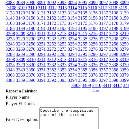
3088
3089
3090
3091
3092
3093
3094
3095
3096
3097
3098
3099
3108
3109
3110
3111
3112
3113
3114
3115
3116
3117
3118
3119
3128
3129
3130
3131
3132
3133
3134
3135
3136
3137
3138
3139
3148
3149
3150
3151
3152
3153
3154
3155
3156
3157
3158
3159
3168
3169
3170
3171
3172
3173
3174
3175
3176
3177
3178
3179
3188
3189
3190
3191
3192
3193
3194
3195
3196
3197
3198
3199
3208
3209
3210
3211
3212
3213
3214
3215
3216
3217
3218
3219
3228
3229
3230
3231
3232
3233
3234
3235
3236
3237
3238
3239
3248
3249
3250
3251
3252
3253
3254
3255
3256
3257
3258
3259
3268
3269
3270
3271
3272
3273
3274
3275
3276
3277
3278
3279
3288
3289
3290
3291
3292
3293
3294
3295
3296
3297
3298
3299
3308
3309
3310
3311
3312
3313
3314
3315
3316
3317
3318
3319
3328
3329
3330
3331
3332
3333
3334
3335
3336
3337
3338
3339
3348
3349
3350
3351
3352
3353
3354
3355
3356
3357
3358
3359
3368
3369
3370
3371
3372
3373
3374
3375
3376
3377
3378
3379
3388
3389
3390
3391
3392
3393
3394
3395
3396
3397
3398
3399
3408
3409
3410
3411
3412
34
Report a Fairshot
Close
Player Name:
Player FP Guid:
Brief Description: