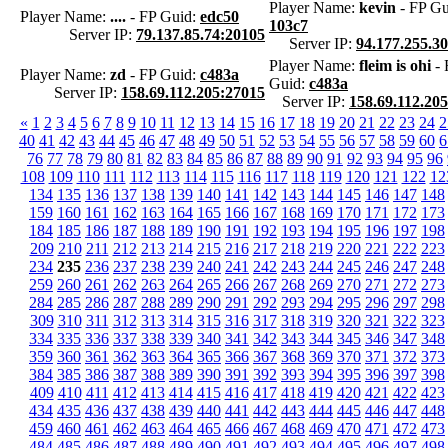
Player Name:
kevin
- FP Gu
Player Name:
....
- FP Guid:
edc50
103c7
Server IP:
79.137.85.74:20105
Server IP:
94.177.255.3
Player Name:
fleim is ohi
- 
Player Name:
zd
- FP Guid:
c483a
Guid:
c483a
Server IP:
158.69.112.205:27015
Server IP:
158.69.112.20
«
1
2
3
4
5
6
7
8
9
10
11
12
13
14
15
16
17
18
19
20
21
22
23
24
2
40
41
42
43
44
45
46
47
48
49
50
51
52
53
54
55
56
57
58
59
60
6
76
77
78
79
80
81
82
83
84
85
86
87
88
89
90
91
92
93
94
95
96
108
109
110
111
112
113
114
115
116
117
118
119
120
121
122
12
134
135
136
137
138
139
140
141
142
143
144
145
146
147
148
159
160
161
162
163
164
165
166
167
168
169
170
171
172
173
184
185
186
187
188
189
190
191
192
193
194
195
196
197
198
209
210
211
212
213
214
215
216
217
218
219
220
221
222
223
234
235
236
237
238
239
240
241
242
243
244
245
246
247
248
259
260
261
262
263
264
265
266
267
268
269
270
271
272
273
284
285
286
287
288
289
290
291
292
293
294
295
296
297
298
309
310
311
312
313
314
315
316
317
318
319
320
321
322
323
334
335
336
337
338
339
340
341
342
343
344
345
346
347
348
359
360
361
362
363
364
365
366
367
368
369
370
371
372
373
384
385
386
387
388
389
390
391
392
393
394
395
396
397
398
409
410
411
412
413
414
415
416
417
418
419
420
421
422
423
434
435
436
437
438
439
440
441
442
443
444
445
446
447
448
459
460
461
462
463
464
465
466
467
468
469
470
471
472
473
484
485
486
487
488
489
490
491
492
493
494
495
496
497
498