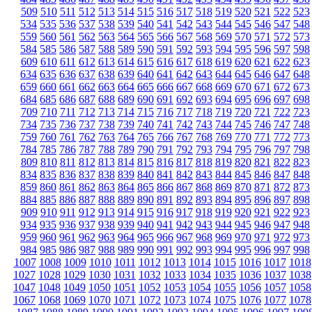
509
510
511
512
513
514
515
516
517
518
519
520
521
522
523
534
535
536
537
538
539
540
541
542
543
544
545
546
547
548
559
560
561
562
563
564
565
566
567
568
569
570
571
572
573
584
585
586
587
588
589
590
591
592
593
594
595
596
597
598
609
610
611
612
613
614
615
616
617
618
619
620
621
622
623
634
635
636
637
638
639
640
641
642
643
644
645
646
647
648
659
660
661
662
663
664
665
666
667
668
669
670
671
672
673
684
685
686
687
688
689
690
691
692
693
694
695
696
697
698
709
710
711
712
713
714
715
716
717
718
719
720
721
722
723
734
735
736
737
738
739
740
741
742
743
744
745
746
747
748
759
760
761
762
763
764
765
766
767
768
769
770
771
772
773
784
785
786
787
788
789
790
791
792
793
794
795
796
797
798
809
810
811
812
813
814
815
816
817
818
819
820
821
822
823
834
835
836
837
838
839
840
841
842
843
844
845
846
847
848
859
860
861
862
863
864
865
866
867
868
869
870
871
872
873
884
885
886
887
888
889
890
891
892
893
894
895
896
897
898
909
910
911
912
913
914
915
916
917
918
919
920
921
922
923
934
935
936
937
938
939
940
941
942
943
944
945
946
947
948
959
960
961
962
963
964
965
966
967
968
969
970
971
972
973
984
985
986
987
988
989
990
991
992
993
994
995
996
997
998
1007
1008
1009
1010
1011
1012
1013
1014
1015
1016
1017
1018
1027
1028
1029
1030
1031
1032
1033
1034
1035
1036
1037
1038
1047
1048
1049
1050
1051
1052
1053
1054
1055
1056
1057
1058
1067
1068
1069
1070
1071
1072
1073
1074
1075
1076
1077
1078