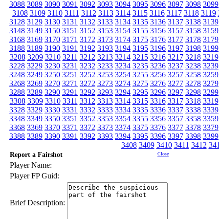
3088
3089
3090
3091
3092
3093
3094
3095
3096
3097
3098
3099
3108
3109
3110
3111
3112
3113
3114
3115
3116
3117
3118
3119
3128
3129
3130
3131
3132
3133
3134
3135
3136
3137
3138
3139
3148
3149
3150
3151
3152
3153
3154
3155
3156
3157
3158
3159
3168
3169
3170
3171
3172
3173
3174
3175
3176
3177
3178
3179
3188
3189
3190
3191
3192
3193
3194
3195
3196
3197
3198
3199
3208
3209
3210
3211
3212
3213
3214
3215
3216
3217
3218
3219
3228
3229
3230
3231
3232
3233
3234
3235
3236
3237
3238
3239
3248
3249
3250
3251
3252
3253
3254
3255
3256
3257
3258
3259
3268
3269
3270
3271
3272
3273
3274
3275
3276
3277
3278
3279
3288
3289
3290
3291
3292
3293
3294
3295
3296
3297
3298
3299
3308
3309
3310
3311
3312
3313
3314
3315
3316
3317
3318
3319
3328
3329
3330
3331
3332
3333
3334
3335
3336
3337
3338
3339
3348
3349
3350
3351
3352
3353
3354
3355
3356
3357
3358
3359
3368
3369
3370
3371
3372
3373
3374
3375
3376
3377
3378
3379
3388
3389
3390
3391
3392
3393
3394
3395
3396
3397
3398
3399
3408
3409
3410
3411
3412
34
Report a Fairshot
Close
Player Name:
Player FP Guid:
Brief Description: