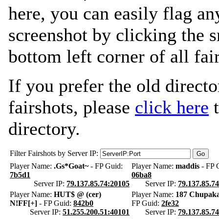
here, you can easily flag an
screenshot by clicking the s
bottom left corner of all fa
If you prefer the old directo
fairshots, please
click here
t
directory.
Filter Fairshots by Server IP:
Player Name:
.Gs*Goat~
- FP Guid:
Player Name:
maddis
- FP 
7b5d1
06ba8
Server IP:
79.137.85.74:20105
Server IP:
79.137.85.7
Player Name:
HUT$ @ (cer)
Player Name:
187 Chupaka
N!FF[+]
- FP Guid:
842b0
FP Guid:
2fe32
Server IP:
51.255.200.51:40101
Server IP:
79.137.85.7