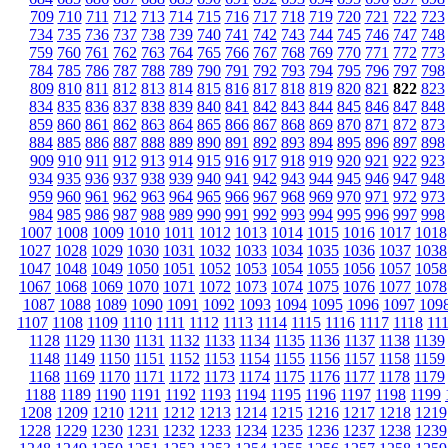
709
710
711
712
713
714
715
716
717
718
719
720
721
722
723
734
735
736
737
738
739
740
741
742
743
744
745
746
747
748
759
760
761
762
763
764
765
766
767
768
769
770
771
772
773
784
785
786
787
788
789
790
791
792
793
794
795
796
797
798
809
810
811
812
813
814
815
816
817
818
819
820
821
822
823
834
835
836
837
838
839
840
841
842
843
844
845
846
847
848
859
860
861
862
863
864
865
866
867
868
869
870
871
872
873
884
885
886
887
888
889
890
891
892
893
894
895
896
897
898
909
910
911
912
913
914
915
916
917
918
919
920
921
922
923
934
935
936
937
938
939
940
941
942
943
944
945
946
947
948
959
960
961
962
963
964
965
966
967
968
969
970
971
972
973
984
985
986
987
988
989
990
991
992
993
994
995
996
997
998
1007
1008
1009
1010
1011
1012
1013
1014
1015
1016
1017
1018
1027
1028
1029
1030
1031
1032
1033
1034
1035
1036
1037
1038
1047
1048
1049
1050
1051
1052
1053
1054
1055
1056
1057
1058
1067
1068
1069
1070
1071
1072
1073
1074
1075
1076
1077
1078
1087
1088
1089
1090
1091
1092
1093
1094
1095
1096
1097
109
1107
1108
1109
1110
1111
1112
1113
1114
1115
1116
1117
1118
11
1128
1129
1130
1131
1132
1133
1134
1135
1136
1137
1138
1139
1148
1149
1150
1151
1152
1153
1154
1155
1156
1157
1158
1159
1168
1169
1170
1171
1172
1173
1174
1175
1176
1177
1178
1179
1188
1189
1190
1191
1192
1193
1194
1195
1196
1197
1198
1199
1208
1209
1210
1211
1212
1213
1214
1215
1216
1217
1218
1219
1228
1229
1230
1231
1232
1233
1234
1235
1236
1237
1238
1239