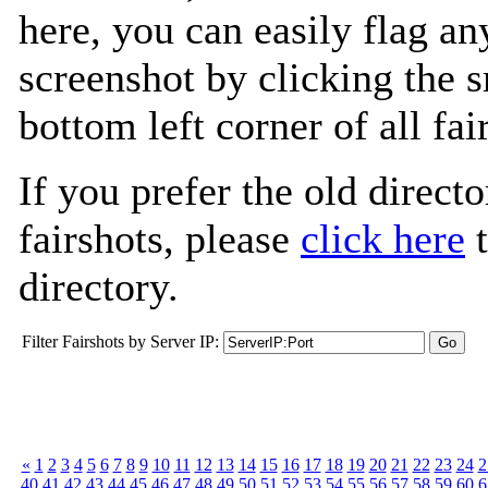
here, you can easily flag an
screenshot by clicking the s
bottom left corner of all fa
If you prefer the old directo
fairshots, please
click here
t
directory.
Filter Fairshots by Server IP:
«
1
2
3
4
5
6
7
8
9
10
11
12
13
14
15
16
17
18
19
20
21
22
23
24
2
40
41
42
43
44
45
46
47
48
49
50
51
52
53
54
55
56
57
58
59
60
6