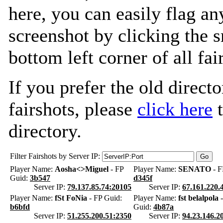
here, you can easily flag an
screenshot by clicking the s
bottom left corner of all fa
If you prefer the old directo
fairshots, please
click here
t
directory.
Filter Fairshots by Server IP:
Player Name:
Aosha<>Miguel
- FP
Player Name:
SENATO
- F
Guid:
3b547
d345f
Server IP:
79.137.85.74:20105
Server IP:
67.161.220.
Player Name:
fSt FoNia
- FP Guid:
Player Name:
fst belalpola
-
b6bfd
Guid:
4b87a
Server IP:
51.255.200.51:2350
Server IP:
94.23.146.2