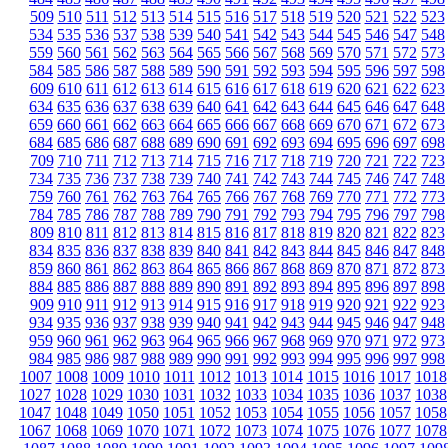
509
510
511
512
513
514
515
516
517
518
519
520
521
522
523
534
535
536
537
538
539
540
541
542
543
544
545
546
547
548
559
560
561
562
563
564
565
566
567
568
569
570
571
572
573
584
585
586
587
588
589
590
591
592
593
594
595
596
597
598
609
610
611
612
613
614
615
616
617
618
619
620
621
622
623
634
635
636
637
638
639
640
641
642
643
644
645
646
647
648
659
660
661
662
663
664
665
666
667
668
669
670
671
672
673
684
685
686
687
688
689
690
691
692
693
694
695
696
697
698
709
710
711
712
713
714
715
716
717
718
719
720
721
722
723
734
735
736
737
738
739
740
741
742
743
744
745
746
747
748
759
760
761
762
763
764
765
766
767
768
769
770
771
772
773
784
785
786
787
788
789
790
791
792
793
794
795
796
797
798
809
810
811
812
813
814
815
816
817
818
819
820
821
822
823
834
835
836
837
838
839
840
841
842
843
844
845
846
847
848
859
860
861
862
863
864
865
866
867
868
869
870
871
872
873
884
885
886
887
888
889
890
891
892
893
894
895
896
897
898
909
910
911
912
913
914
915
916
917
918
919
920
921
922
923
934
935
936
937
938
939
940
941
942
943
944
945
946
947
948
959
960
961
962
963
964
965
966
967
968
969
970
971
972
973
984
985
986
987
988
989
990
991
992
993
994
995
996
997
998
1007
1008
1009
1010
1011
1012
1013
1014
1015
1016
1017
1018
1027
1028
1029
1030
1031
1032
1033
1034
1035
1036
1037
1038
1047
1048
1049
1050
1051
1052
1053
1054
1055
1056
1057
1058
1067
1068
1069
1070
1071
1072
1073
1074
1075
1076
1077
1078