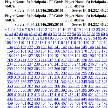
Player Name:
fst belalpola
- FP Guid:
Player Name:
fst belalpola
-
4b87a
Guid:
4b87a
Server IP:
94.23.146.208:20101
Server IP:
94.23.146.2
Player Name:
fst belalpola
- FP Guid:
Player Name:
fst belalpola
-
4b87a
Guid:
4b87a
Server IP:
94.23.146.208:20101
Server IP:
94.23.146.2
«
1
2
3
4
5
6
7
8
9
10
11
12
13
14
15
16
17
18
19
20
21
22
23
24
2
40
41
42
43
44
45
46
47
48
49
50
51
52
53
54
55
56
57
58
59
60
6
76
77
78
79
80
81
82
83
84
85
86
87
88
89
90
91
92
93
94
95
96
108
109
110
111
112
113
114
115
116
117
118
119
120
121
122
12
134
135
136
137
138
139
140
141
142
143
144
145
146
147
148
159
160
161
162
163
164
165
166
167
168
169
170
171
172
173
184
185
186
187
188
189
190
191
192
193
194
195
196
197
198
209
210
211
212
213
214
215
216
217
218
219
220
221
222
223
234
235
236
237
238
239
240
241
242
243
244
245
246
247
248
259
260
261
262
263
264
265
266
267
268
269
270
271
272
273
284
285
286
287
288
289
290
291
292
293
294
295
296
297
298
309
310
311
312
313
314
315
316
317
318
319
320
321
322
323
334
335
336
337
338
339
340
341
342
343
344
345
346
347
348
359
360
361
362
363
364
365
366
367
368
369
370
371
372
373
384
385
386
387
388
389
390
391
392
393
394
395
396
397
398
409
410
411
412
413
414
415
416
417
418
419
420
421
422
423
434
435
436
437
438
439
440
441
442
443
444
445
446
447
448
459
460
461
462
463
464
465
466
467
468
469
470
471
472
473
484
485
486
487
488
489
490
491
492
493
494
495
496
497
498