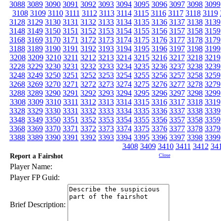
3088
3089
3090
3091
3092
3093
3094
3095
3096
3097
3098
3099
3108
3109
3110
3111
3112
3113
3114
3115
3116
3117
3118
3119
3128
3129
3130
3131
3132
3133
3134
3135
3136
3137
3138
3139
3148
3149
3150
3151
3152
3153
3154
3155
3156
3157
3158
3159
3168
3169
3170
3171
3172
3173
3174
3175
3176
3177
3178
3179
3188
3189
3190
3191
3192
3193
3194
3195
3196
3197
3198
3199
3208
3209
3210
3211
3212
3213
3214
3215
3216
3217
3218
3219
3228
3229
3230
3231
3232
3233
3234
3235
3236
3237
3238
3239
3248
3249
3250
3251
3252
3253
3254
3255
3256
3257
3258
3259
3268
3269
3270
3271
3272
3273
3274
3275
3276
3277
3278
3279
3288
3289
3290
3291
3292
3293
3294
3295
3296
3297
3298
3299
3308
3309
3310
3311
3312
3313
3314
3315
3316
3317
3318
3319
3328
3329
3330
3331
3332
3333
3334
3335
3336
3337
3338
3339
3348
3349
3350
3351
3352
3353
3354
3355
3356
3357
3358
3359
3368
3369
3370
3371
3372
3373
3374
3375
3376
3377
3378
3379
3388
3389
3390
3391
3392
3393
3394
3395
3396
3397
3398
3399
3408
3409
3410
3411
3412
34
Report a Fairshot
Close
Player Name:
Player FP Guid:
Brief Description: