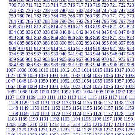
709
710
711
712
713
714
715
716
717
718
719
720
721
722
723
734
735
736
737
738
739
740
741
742
743
744
745
746
747
748
759
760
761
762
763
764
765
766
767
768
769
770
771
772
773
784
785
786
787
788
789
790
791
792
793
794
795
796
797
798
809
810
811
812
813
814
815
816
817
818
819
820
821
822
823
834
835
836
837
838
839
840
841
842
843
844
845
846
847
848
859
860
861
862
863
864
865
866
867
868
869
870
871
872
873
884
885
886
887
888
889
890
891
892
893
894
895
896
897
898
909
910
911
912
913
914
915
916
917
918
919
920
921
922
923
934
935
936
937
938
939
940
941
942
943
944
945
946
947
948
959
960
961
962
963
964
965
966
967
968
969
970
971
972
973
984
985
986
987
988
989
990
991
992
993
994
995
996
997
998
1007
1008
1009
1010
1011
1012
1013
1014
1015
1016
1017
1018
1027
1028
1029
1030
1031
1032
1033
1034
1035
1036
1037
1038
1047
1048
1049
1050
1051
1052
1053
1054
1055
1056
1057
1058
1067
1068
1069
1070
1071
1072
1073
1074
1075
1076
1077
1078
1087
1088
1089
1090
1091
1092
1093
1094
1095
1096
1097
109
1107
1108
1109
1110
1111
1112
1113
1114
1115
1116
1117
1118
11
1128
1129
1130
1131
1132
1133
1134
1135
1136
1137
1138
1139
1148
1149
1150
1151
1152
1153
1154
1155
1156
1157
1158
1159
1168
1169
1170
1171
1172
1173
1174
1175
1176
1177
1178
1179
1188
1189
1190
1191
1192
1193
1194
1195
1196
1197
1198
1199
1208
1209
1210
1211
1212
1213
1214
1215
1216
1217
1218
1219
1228
1229
1230
1231
1232
1233
1234
1235
1236
1237
1238
1239