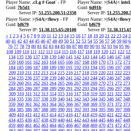
Player Name:
.cLg # Goat`
- FP
Player Name:
>|S4A|< inte
Guid:
7b5d1
Guid:
6d91b
Server IP:
51.255.200.51:2350
Server IP:
51.255.200.
Player Name:
>|S4A|<flowy
- FP
Player Name:
>|S4A|<flowy
Guid:
bf679
Guid:
bf679
Server IP:
51.38.115.65:20100
Server IP:
51.38.115.6
«
1
2
3
4
5
6
7
8
9
10
11
12
13
14
15
16
17
18
19
20
21
22
23
24
2
40
41
42
43
44
45
46
47
48
49
50
51
52
53
54
55
56
57
58
59
60
6
76
77
78
79
80
81
82
83
84
85
86
87
88
89
90
91
92
93
94
95
96
108
109
110
111
112
113
114
115
116
117
118
119
120
121
122
12
134
135
136
137
138
139
140
141
142
143
144
145
146
147
148
159
160
161
162
163
164
165
166
167
168
169
170
171
172
173
184
185
186
187
188
189
190
191
192
193
194
195
196
197
198
209
210
211
212
213
214
215
216
217
218
219
220
221
222
223
234
235
236
237
238
239
240
241
242
243
244
245
246
247
248
259
260
261
262
263
264
265
266
267
268
269
270
271
272
273
284
285
286
287
288
289
290
291
292
293
294
295
296
297
298
309
310
311
312
313
314
315
316
317
318
319
320
321
322
323
334
335
336
337
338
339
340
341
342
343
344
345
346
347
348
359
360
361
362
363
364
365
366
367
368
369
370
371
372
373
384
385
386
387
388
389
390
391
392
393
394
395
396
397
398
409
410
411
412
413
414
415
416
417
418
419
420
421
422
423
434
435
436
437
438
439
440
441
442
443
444
445
446
447
448
459
460
461
462
463
464
465
466
467
468
469
470
471
472
473
484
485
486
487
488
489
490
491
492
493
494
495
496
497
498