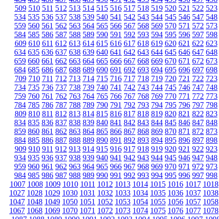
509
510
511
512
513
514
515
516
517
518
519
520
521
522
523
534
535
536
537
538
539
540
541
542
543
544
545
546
547
548
559
560
561
562
563
564
565
566
567
568
569
570
571
572
573
584
585
586
587
588
589
590
591
592
593
594
595
596
597
598
609
610
611
612
613
614
615
616
617
618
619
620
621
622
623
634
635
636
637
638
639
640
641
642
643
644
645
646
647
648
659
660
661
662
663
664
665
666
667
668
669
670
671
672
673
684
685
686
687
688
689
690
691
692
693
694
695
696
697
698
709
710
711
712
713
714
715
716
717
718
719
720
721
722
723
734
735
736
737
738
739
740
741
742
743
744
745
746
747
748
759
760
761
762
763
764
765
766
767
768
769
770
771
772
773
784
785
786
787
788
789
790
791
792
793
794
795
796
797
798
809
810
811
812
813
814
815
816
817
818
819
820
821
822
823
834
835
836
837
838
839
840
841
842
843
844
845
846
847
848
859
860
861
862
863
864
865
866
867
868
869
870
871
872
873
884
885
886
887
888
889
890
891
892
893
894
895
896
897
898
909
910
911
912
913
914
915
916
917
918
919
920
921
922
923
934
935
936
937
938
939
940
941
942
943
944
945
946
947
948
959
960
961
962
963
964
965
966
967
968
969
970
971
972
973
984
985
986
987
988
989
990
991
992
993
994
995
996
997
998
1007
1008
1009
1010
1011
1012
1013
1014
1015
1016
1017
1018
1027
1028
1029
1030
1031
1032
1033
1034
1035
1036
1037
1038
1047
1048
1049
1050
1051
1052
1053
1054
1055
1056
1057
1058
1067
1068
1069
1070
1071
1072
1073
1074
1075
1076
1077
1078