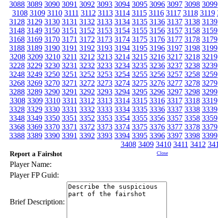
3088
3089
3090
3091
3092
3093
3094
3095
3096
3097
3098
3099
3108
3109
3110
3111
3112
3113
3114
3115
3116
3117
3118
3119
3128
3129
3130
3131
3132
3133
3134
3135
3136
3137
3138
3139
3148
3149
3150
3151
3152
3153
3154
3155
3156
3157
3158
3159
3168
3169
3170
3171
3172
3173
3174
3175
3176
3177
3178
3179
3188
3189
3190
3191
3192
3193
3194
3195
3196
3197
3198
3199
3208
3209
3210
3211
3212
3213
3214
3215
3216
3217
3218
3219
3228
3229
3230
3231
3232
3233
3234
3235
3236
3237
3238
3239
3248
3249
3250
3251
3252
3253
3254
3255
3256
3257
3258
3259
3268
3269
3270
3271
3272
3273
3274
3275
3276
3277
3278
3279
3288
3289
3290
3291
3292
3293
3294
3295
3296
3297
3298
3299
3308
3309
3310
3311
3312
3313
3314
3315
3316
3317
3318
3319
3328
3329
3330
3331
3332
3333
3334
3335
3336
3337
3338
3339
3348
3349
3350
3351
3352
3353
3354
3355
3356
3357
3358
3359
3368
3369
3370
3371
3372
3373
3374
3375
3376
3377
3378
3379
3388
3389
3390
3391
3392
3393
3394
3395
3396
3397
3398
3399
3408
3409
3410
3411
3412
34
Report a Fairshot
Close
Player Name:
Player FP Guid:
Brief Description: