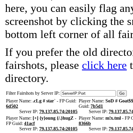
here, you can easily flag an
screenshot by clicking the s
bottom left corner of all fa
If you prefer the old directo
fairshots, please
click here
t
directory.
Filter Fairshots by Server IP:
Player Name:
.cLg # star`
- FP Guid:
Player Name:
SoD # Goat$
6d502
Guid:
7b5d1
Server IP:
79.137.85.74:20105
Server IP:
79.137.85.7
Player Name:
[+] {y}oung {/.}hugZ
-
Player Name:
m!x.tml
- FP 
FP Guid:
41acf
8366b
Server IP:
79.137.85.74:20105
Server IP:
79.137.85.7