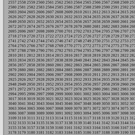
2557
2558
2559
2560
2561
2562
2563
2564
2565
2566
2567
2568
2569
25
2580
2581
2582
2583
2584
2585
2586
2587
2588
2589
2590
2591
2592
25
2603
2604
2605
2606
2607
2608
2609
2610
2611
2612
2613
2614
2615
26
2626
2627
2628
2629
2630
2631
2632
2633
2634
2635
2636
2637
2638
26
2649
2650
2651
2652
2653
2654
2655
2656
2657
2658
2659
2660
2661
26
2672
2673
2674
2675
2676
2677
2678
2679
2680
2681
2682
2683
2684
26
2695
2696
2697
2698
2699
2700
2701
2702
2703
2704
2705
2706
2707
27
2718
2719
2720
2721
2722
2723
2724
2725
2726
2727
2728
2729
2730
27
2741
2742
2743
2744
2745
2746
2747
2748
2749
2750
2751
2752
2753
27
2764
2765
2766
2767
2768
2769
2770
2771
2772
2773
2774
2775
2776
27
2787
2788
2789
2790
2791
2792
2793
2794
2795
2796
2797
2798
2799
28
2810
2811
2812
2813
2814
2815
2816
2817
2818
2819
2820
2821
2822
28
2833
2834
2835
2836
2837
2838
2839
2840
2841
2842
2843
2844
2845
28
2856
2857
2858
2859
2860
2861
2862
2863
2864
2865
2866
2867
2868
28
2879
2880
2881
2882
2883
2884
2885
2886
2887
2888
2889
2890
2891
28
2902
2903
2904
2905
2906
2907
2908
2909
2910
2911
2912
2913
2914
29
2925
2926
2927
2928
2929
2930
2931
2932
2933
2934
2935
2936
2937
29
2948
2949
2950
2951
2952
2953
2954
2955
2956
2957
2958
2959
2960
29
2971
2972
2973
2974
2975
2976
2977
2978
2979
2980
2981
2982
2983
29
2994
2995
2996
2997
2998
2999
3000
3001
3002
3003
3004
3005
3006
30
3017
3018
3019
3020
3021
3022
3023
3024
3025
3026
3027
3028
3029
30
3040
3041
3042
3043
3044
3045
3046
3047
3048
3049
3050
3051
3052
30
3063
3064
3065
3066
3067
3068
3069
3070
3071
3072
3073
3074
3075
30
3086
3087
3088
3089
3090
3091
3092
3093
3094
3095
3096
3097
3098
30
3109
3110
3111
3112
3113
3114
3115
3116
3117
3118
3119
3120
3121
31
3132
3133
3134
3135
3136
3137
3138
3139
3140
3141
3142
3143
3144
31
3155
3156
3157
3158
3159
3160
3161
3162
3163
3164
3165
3166
3167
31
3178
3179
3180
3181
3182
3183
3184
3185
3186
3187
3188
3189
3190
31