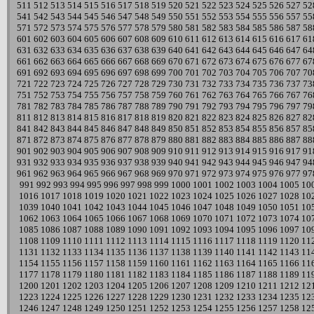
511
512
513
514
515
516
517
518
519
520
521
522
523
524
525
526
527
52
541
542
543
544
545
546
547
548
549
550
551
552
553
554
555
556
557
55
571
572
573
574
575
576
577
578
579
580
581
582
583
584
585
586
587
58
601
602
603
604
605
606
607
608
609
610
611
612
613
614
615
616
617
61
631
632
633
634
635
636
637
638
639
640
641
642
643
644
645
646
647
64
661
662
663
664
665
666
667
668
669
670
671
672
673
674
675
676
677
67
691
692
693
694
695
696
697
698
699
700
701
702
703
704
705
706
707
70
721
722
723
724
725
726
727
728
729
730
731
732
733
734
735
736
737
73
751
752
753
754
755
756
757
758
759
760
761
762
763
764
765
766
767
76
781
782
783
784
785
786
787
788
789
790
791
792
793
794
795
796
797
79
811
812
813
814
815
816
817
818
819
820
821
822
823
824
825
826
827
82
841
842
843
844
845
846
847
848
849
850
851
852
853
854
855
856
857
85
871
872
873
874
875
876
877
878
879
880
881
882
883
884
885
886
887
88
901
902
903
904
905
906
907
908
909
910
911
912
913
914
915
916
917
91
931
932
933
934
935
936
937
938
939
940
941
942
943
944
945
946
947
94
961
962
963
964
965
966
967
968
969
970
971
972
973
974
975
976
977
97
991
992
993
994
995
996
997
998
999
1000
1001
1002
1003
1004
1005
10
1016
1017
1018
1019
1020
1021
1022
1023
1024
1025
1026
1027
1028
10
1039
1040
1041
1042
1043
1044
1045
1046
1047
1048
1049
1050
1051
10
1062
1063
1064
1065
1066
1067
1068
1069
1070
1071
1072
1073
1074
10
1085
1086
1087
1088
1089
1090
1091
1092
1093
1094
1095
1096
1097
10
1108
1109
1110
1111
1112
1113
1114
1115
1116
1117
1118
1119
1120
11
1131
1132
1133
1134
1135
1136
1137
1138
1139
1140
1141
1142
1143
11
1154
1155
1156
1157
1158
1159
1160
1161
1162
1163
1164
1165
1166
11
1177
1178
1179
1180
1181
1182
1183
1184
1185
1186
1187
1188
1189
11
1200
1201
1202
1203
1204
1205
1206
1207
1208
1209
1210
1211
1212
12
1223
1224
1225
1226
1227
1228
1229
1230
1231
1232
1233
1234
1235
12
1246
1247
1248
1249
1250
1251
1252
1253
1254
1255
1256
1257
1258
12