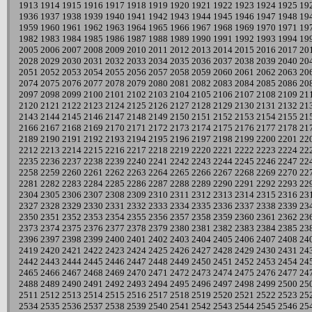
1913
1914
1915
1916
1917
1918
1919
1920
1921
1922
1923
1924
1925
19
1936
1937
1938
1939
1940
1941
1942
1943
1944
1945
1946
1947
1948
19
1959
1960
1961
1962
1963
1964
1965
1966
1967
1968
1969
1970
1971
19
1982
1983
1984
1985
1986
1987
1988
1989
1990
1991
1992
1993
1994
19
2005
2006
2007
2008
2009
2010
2011
2012
2013
2014
2015
2016
2017
20
2028
2029
2030
2031
2032
2033
2034
2035
2036
2037
2038
2039
2040
20
2051
2052
2053
2054
2055
2056
2057
2058
2059
2060
2061
2062
2063
20
2074
2075
2076
2077
2078
2079
2080
2081
2082
2083
2084
2085
2086
20
2097
2098
2099
2100
2101
2102
2103
2104
2105
2106
2107
2108
2109
21
2120
2121
2122
2123
2124
2125
2126
2127
2128
2129
2130
2131
2132
21
2143
2144
2145
2146
2147
2148
2149
2150
2151
2152
2153
2154
2155
21
2166
2167
2168
2169
2170
2171
2172
2173
2174
2175
2176
2177
2178
21
2189
2190
2191
2192
2193
2194
2195
2196
2197
2198
2199
2200
2201
22
2212
2213
2214
2215
2216
2217
2218
2219
2220
2221
2222
2223
2224
22
2235
2236
2237
2238
2239
2240
2241
2242
2243
2244
2245
2246
2247
22
2258
2259
2260
2261
2262
2263
2264
2265
2266
2267
2268
2269
2270
22
2281
2282
2283
2284
2285
2286
2287
2288
2289
2290
2291
2292
2293
22
2304
2305
2306
2307
2308
2309
2310
2311
2312
2313
2314
2315
2316
23
2327
2328
2329
2330
2331
2332
2333
2334
2335
2336
2337
2338
2339
23
2350
2351
2352
2353
2354
2355
2356
2357
2358
2359
2360
2361
2362
23
2373
2374
2375
2376
2377
2378
2379
2380
2381
2382
2383
2384
2385
23
2396
2397
2398
2399
2400
2401
2402
2403
2404
2405
2406
2407
2408
24
2419
2420
2421
2422
2423
2424
2425
2426
2427
2428
2429
2430
2431
24
2442
2443
2444
2445
2446
2447
2448
2449
2450
2451
2452
2453
2454
24
2465
2466
2467
2468
2469
2470
2471
2472
2473
2474
2475
2476
2477
24
2488
2489
2490
2491
2492
2493
2494
2495
2496
2497
2498
2499
2500
25
2511
2512
2513
2514
2515
2516
2517
2518
2519
2520
2521
2522
2523
25
2534
2535
2536
2537
2538
2539
2540
2541
2542
2543
2544
2545
2546
25