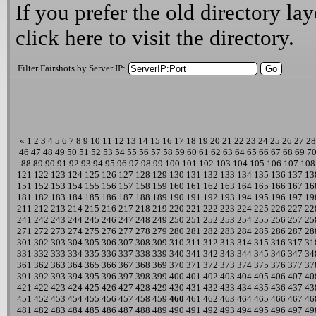
If you prefer the old directory lay
click here
to visit the directory.
Filter Fairshots by Server IP:
«
1
2
3
4
5
6
7
8
9
10
11
12
13
14
15
16
17
18
19
20
21
22
23
24
25
26
27
28
46
47
48
49
50
51
52
53
54
55
56
57
58
59
60
61
62
63
64
65
66
67
68
69
7
88
89
90
91
92
93
94
95
96
97
98
99
100
101
102
103
104
105
106
107
108
121
122
123
124
125
126
127
128
129
130
131
132
133
134
135
136
137
13
151
152
153
154
155
156
157
158
159
160
161
162
163
164
165
166
167
16
181
182
183
184
185
186
187
188
189
190
191
192
193
194
195
196
197
19
211
212
213
214
215
216
217
218
219
220
221
222
223
224
225
226
227
22
241
242
243
244
245
246
247
248
249
250
251
252
253
254
255
256
257
25
271
272
273
274
275
276
277
278
279
280
281
282
283
284
285
286
287
28
301
302
303
304
305
306
307
308
309
310
311
312
313
314
315
316
317
31
331
332
333
334
335
336
337
338
339
340
341
342
343
344
345
346
347
34
361
362
363
364
365
366
367
368
369
370
371
372
373
374
375
376
377
37
391
392
393
394
395
396
397
398
399
400
401
402
403
404
405
406
407
40
421
422
423
424
425
426
427
428
429
430
431
432
433
434
435
436
437
43
451
452
453
454
455
456
457
458
459
460
461
462
463
464
465
466
467
46
481
482
483
484
485
486
487
488
489
490
491
492
493
494
495
496
497
49