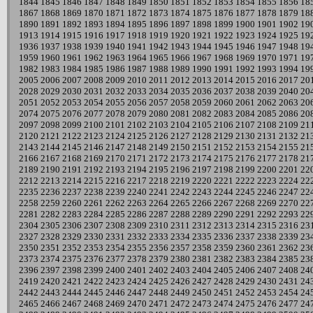
1844
1845
1846
1847
1848
1849
1850
1851
1852
1853
1854
1855
1856
18
1867
1868
1869
1870
1871
1872
1873
1874
1875
1876
1877
1878
1879
18
1890
1891
1892
1893
1894
1895
1896
1897
1898
1899
1900
1901
1902
19
1913
1914
1915
1916
1917
1918
1919
1920
1921
1922
1923
1924
1925
19
1936
1937
1938
1939
1940
1941
1942
1943
1944
1945
1946
1947
1948
19
1959
1960
1961
1962
1963
1964
1965
1966
1967
1968
1969
1970
1971
19
1982
1983
1984
1985
1986
1987
1988
1989
1990
1991
1992
1993
1994
19
2005
2006
2007
2008
2009
2010
2011
2012
2013
2014
2015
2016
2017
20
2028
2029
2030
2031
2032
2033
2034
2035
2036
2037
2038
2039
2040
20
2051
2052
2053
2054
2055
2056
2057
2058
2059
2060
2061
2062
2063
20
2074
2075
2076
2077
2078
2079
2080
2081
2082
2083
2084
2085
2086
20
2097
2098
2099
2100
2101
2102
2103
2104
2105
2106
2107
2108
2109
21
2120
2121
2122
2123
2124
2125
2126
2127
2128
2129
2130
2131
2132
21
2143
2144
2145
2146
2147
2148
2149
2150
2151
2152
2153
2154
2155
21
2166
2167
2168
2169
2170
2171
2172
2173
2174
2175
2176
2177
2178
21
2189
2190
2191
2192
2193
2194
2195
2196
2197
2198
2199
2200
2201
22
2212
2213
2214
2215
2216
2217
2218
2219
2220
2221
2222
2223
2224
22
2235
2236
2237
2238
2239
2240
2241
2242
2243
2244
2245
2246
2247
22
2258
2259
2260
2261
2262
2263
2264
2265
2266
2267
2268
2269
2270
22
2281
2282
2283
2284
2285
2286
2287
2288
2289
2290
2291
2292
2293
22
2304
2305
2306
2307
2308
2309
2310
2311
2312
2313
2314
2315
2316
23
2327
2328
2329
2330
2331
2332
2333
2334
2335
2336
2337
2338
2339
23
2350
2351
2352
2353
2354
2355
2356
2357
2358
2359
2360
2361
2362
23
2373
2374
2375
2376
2377
2378
2379
2380
2381
2382
2383
2384
2385
23
2396
2397
2398
2399
2400
2401
2402
2403
2404
2405
2406
2407
2408
24
2419
2420
2421
2422
2423
2424
2425
2426
2427
2428
2429
2430
2431
24
2442
2443
2444
2445
2446
2447
2448
2449
2450
2451
2452
2453
2454
24
2465
2466
2467
2468
2469
2470
2471
2472
2473
2474
2475
2476
2477
24