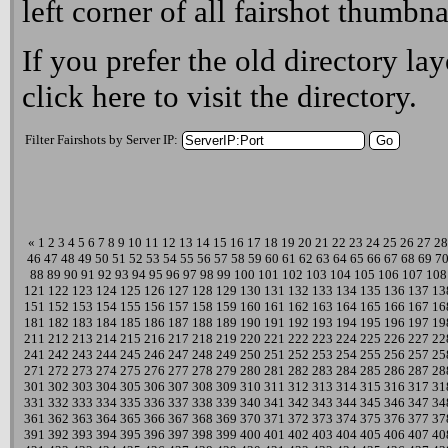
left corner of all fairshot thumbna
If you prefer the old directory lay
click here
to visit the directory.
Filter Fairshots by Server IP:
«
1
2
3
4
5
6
7
8
9
10
11
12
13
14
15
16
17
18
19
20
21
22
23
24
25
26
27
28
46
47
48
49
50
51
52
53
54
55
56
57
58
59
60
61
62
63
64
65
66
67
68
69
7
88
89
90
91
92
93
94
95
96
97
98
99
100
101
102
103
104
105
106
107
108
121
122
123
124
125
126
127
128
129
130
131
132
133
134
135
136
137
13
151
152
153
154
155
156
157
158
159
160
161
162
163
164
165
166
167
16
181
182
183
184
185
186
187
188
189
190
191
192
193
194
195
196
197
19
211
212
213
214
215
216
217
218
219
220
221
222
223
224
225
226
227
22
241
242
243
244
245
246
247
248
249
250
251
252
253
254
255
256
257
25
271
272
273
274
275
276
277
278
279
280
281
282
283
284
285
286
287
28
301
302
303
304
305
306
307
308
309
310
311
312
313
314
315
316
317
31
331
332
333
334
335
336
337
338
339
340
341
342
343
344
345
346
347
34
361
362
363
364
365
366
367
368
369
370
371
372
373
374
375
376
377
37
391
392
393
394
395
396
397
398
399
400
401
402
403
404
405
406
407
40