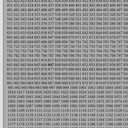
421
422
423
424
425
426
427
428
429
430
431
432
433
434
435
436
437
43
451
452
453
454
455
456
457
458
459
460
461
462
463
464
465
466
467
46
481
482
483
484
485
486
487
488
489
490
491
492
493
494
495
496
497
49
511
512
513
514
515
516
517
518
519
520
521
522
523
524
525
526
527
52
541
542
543
544
545
546
547
548
549
550
551
552
553
554
555
556
557
55
571
572
573
574
575
576
577
578
579
580
581
582
583
584
585
586
587
58
601
602
603
604
605
606
607
608
609
610
611
612
613
614
615
616
617
61
631
632
633
634
635
636
637
638
639
640
641
642
643
644
645
646
647
64
661
662
663
664
665
666
667
668
669
670
671
672
673
674
675
676
677
67
691
692
693
694
695
696
697
698
699
700
701
702
703
704
705
706
707
70
721
722
723
724
725
726
727
728
729
730
731
732
733
734
735
736
737
73
751
752
753
754
755
756
757
758
759
760
761
762
763
764
765
766
767
76
781
782
783
784
785
786
787
788
789
790
791
792
793
794
795
796
797
79
811
812
813
814
815
816
817
818
819
820
821
822
823
824
825
826
827
82
841
842
843
844
845
846
847
848
849
850
851
852
853
854
855
856
857
85
871
872
873
874
875
876
877
878
879
880
881
882
883
884
885
886
887
88
901
902
903
904
905
906
907
908
909
910
911
912
913
914
915
916
917
91
931
932
933
934
935
936
937
938
939
940
941
942
943
944
945
946
947
94
961
962
963
964
965
966
967
968
969
970
971
972
973
974
975
976
977
97
991
992
993
994
995
996
997
998
999
1000
1001
1002
1003
1004
1005
10
1016
1017
1018
1019
1020
1021
1022
1023
1024
1025
1026
1027
1028
10
1039
1040
1041
1042
1043
1044
1045
1046
1047
1048
1049
1050
1051
10
1062
1063
1064
1065
1066
1067
1068
1069
1070
1071
1072
1073
1074
10
1085
1086
1087
1088
1089
1090
1091
1092
1093
1094
1095
1096
1097
10
1108
1109
1110
1111
1112
1113
1114
1115
1116
1117
1118
1119
1120
11
1131
1132
1133
1134
1135
1136
1137
1138
1139
1140
1141
1142
1143
11
1154
1155
1156
1157
1158
1159
1160
1161
1162
1163
1164
1165
1166
11
1177
1178
1179
1180
1181
1182
1183
1184
1185
1186
1187
1188
1189
11