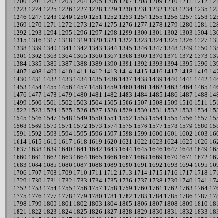
1200
1201
1202
1203
1204
1205
1206
1207
1208
1209
1210
1211
1212
12
1223
1224
1225
1226
1227
1228
1229
1230
1231
1232
1233
1234
1235
12
1246
1247
1248
1249
1250
1251
1252
1253
1254
1255
1256
1257
1258
12
1269
1270
1271
1272
1273
1274
1275
1276
1277
1278
1279
1280
1281
12
1292
1293
1294
1295
1296
1297
1298
1299
1300
1301
1302
1303
1304
13
1315
1316
1317
1318
1319
1320
1321
1322
1323
1324
1325
1326
1327
13
1338
1339
1340
1341
1342
1343
1344
1345
1346
1347
1348
1349
1350
13
1361
1362
1363
1364
1365
1366
1367
1368
1369
1370
1371
1372
1373
13
1384
1385
1386
1387
1388
1389
1390
1391
1392
1393
1394
1395
1396
13
1407
1408
1409
1410
1411
1412
1413
1414
1415
1416
1417
1418
1419
14
1430
1431
1432
1433
1434
1435
1436
1437
1438
1439
1440
1441
1442
14
1453
1454
1455
1456
1457
1458
1459
1460
1461
1462
1463
1464
1465
14
1476
1477
1478
1479
1480
1481
1482
1483
1484
1485
1486
1487
1488
14
1499
1500
1501
1502
1503
1504
1505
1506
1507
1508
1509
1510
1511
15
1522
1523
1524
1525
1526
1527
1528
1529
1530
1531
1532
1533
1534
15
1545
1546
1547
1548
1549
1550
1551
1552
1553
1554
1555
1556
1557
15
1568
1569
1570
1571
1572
1573
1574
1575
1576
1577
1578
1579
1580
15
1591
1592
1593
1594
1595
1596
1597
1598
1599
1600
1601
1602
1603
16
1614
1615
1616
1617
1618
1619
1620
1621
1622
1623
1624
1625
1626
16
1637
1638
1639
1640
1641
1642
1643
1644
1645
1646
1647
1648
1649
16
1660
1661
1662
1663
1664
1665
1666
1667
1668
1669
1670
1671
1672
16
1683
1684
1685
1686
1687
1688
1689
1690
1691
1692
1693
1694
1695
16
1706
1707
1708
1709
1710
1711
1712
1713
1714
1715
1716
1717
1718
17
1729
1730
1731
1732
1733
1734
1735
1736
1737
1738
1739
1740
1741
17
1752
1753
1754
1755
1756
1757
1758
1759
1760
1761
1762
1763
1764
17
1775
1776
1777
1778
1779
1780
1781
1782
1783
1784
1785
1786
1787
17
1798
1799
1800
1801
1802
1803
1804
1805
1806
1807
1808
1809
1810
18
1821
1822
1823
1824
1825
1826
1827
1828
1829
1830
1831
1832
1833
18