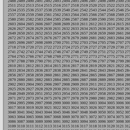
2488
2489
2490
2491
2492
2493
2494
2495
2496
2497
2498
2499
2500
25
2511
2512
2513
2514
2515
2516
2517
2518
2519
2520
2521
2522
2523
25
2534
2535
2536
2537
2538
2539
2540
2541
2542
2543
2544
2545
2546
25
2557
2558
2559
2560
2561
2562
2563
2564
2565
2566
2567
2568
2569
25
2580
2581
2582
2583
2584
2585
2586
2587
2588
2589
2590
2591
2592
25
2603
2604
2605
2606
2607
2608
2609
2610
2611
2612
2613
2614
2615
26
2626
2627
2628
2629
2630
2631
2632
2633
2634
2635
2636
2637
2638
26
2649
2650
2651
2652
2653
2654
2655
2656
2657
2658
2659
2660
2661
26
2672
2673
2674
2675
2676
2677
2678
2679
2680
2681
2682
2683
2684
26
2695
2696
2697
2698
2699
2700
2701
2702
2703
2704
2705
2706
2707
27
2718
2719
2720
2721
2722
2723
2724
2725
2726
2727
2728
2729
2730
27
2741
2742
2743
2744
2745
2746
2747
2748
2749
2750
2751
2752
2753
27
2764
2765
2766
2767
2768
2769
2770
2771
2772
2773
2774
2775
2776
27
2787
2788
2789
2790
2791
2792
2793
2794
2795
2796
2797
2798
2799
28
2810
2811
2812
2813
2814
2815
2816
2817
2818
2819
2820
2821
2822
28
2833
2834
2835
2836
2837
2838
2839
2840
2841
2842
2843
2844
2845
28
2856
2857
2858
2859
2860
2861
2862
2863
2864
2865
2866
2867
2868
28
2879
2880
2881
2882
2883
2884
2885
2886
2887
2888
2889
2890
2891
28
2902
2903
2904
2905
2906
2907
2908
2909
2910
2911
2912
2913
2914
29
2925
2926
2927
2928
2929
2930
2931
2932
2933
2934
2935
2936
2937
29
2948
2949
2950
2951
2952
2953
2954
2955
2956
2957
2958
2959
2960
29
2971
2972
2973
2974
2975
2976
2977
2978
2979
2980
2981
2982
2983
29
2994
2995
2996
2997
2998
2999
3000
3001
3002
3003
3004
3005
3006
30
3017
3018
3019
3020
3021
3022
3023
3024
3025
3026
3027
3028
3029
30
3040
3041
3042
3043
3044
3045
3046
3047
3048
3049
3050
3051
3052
30
3063
3064
3065
3066
3067
3068
3069
3070
3071
3072
3073
3074
3075
30
3086
3087
3088
3089
3090
3091
3092
3093
3094
3095
3096
3097
3098
30
3109
3110
3111
3112
3113
3114
3115
3116
3117
3118
3119
3120
3121
31