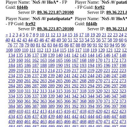
Player Name:
`NsS /#/ HoA*
- FP
Player Name:
`NsS /#/ patat
Guid:
fd44b
- FP Guid:
fce92
Server IP:
89.36.221.87:20100
Server IP:
89.36.221.
Player Name:
`NsS /#/ patatipatata*
Player Name:
`NsS /#/ HoA
- FP Guid:
fce92
Guid:
fd44b
Server IP:
89.36.221.87:20100
Server IP:
89.36.221.
«
1
2
3
4
5
6
7
8
9
10
11
12
13
14
15
16
17
18
19
20
21
22
23
24
2
40
41
42
43
44
45
46
47
48
49
50
51
52
53
54
55
56
57
58
59
60
6
76
77
78
79
80
81
82
83
84
85
86
87
88
89
90
91
92
93
94
95
96
108
109
110
111
112
113
114
115
116
117
118
119
120
121
122
12
134
135
136
137
138
139
140
141
142
143
144
145
146
147
148
159
160
161
162
163
164
165
166
167
168
169
170
171
172
173
184
185
186
187
188
189
190
191
192
193
194
195
196
197
198
209
210
211
212
213
214
215
216
217
218
219
220
221
222
223
234
235
236
237
238
239
240
241
242
243
244
245
246
247
248
259
260
261
262
263
264
265
266
267
268
269
270
271
272
273
284
285
286
287
288
289
290
291
292
293
294
295
296
297
298
309
310
311
312
313
314
315
316
317
318
319
320
321
322
323
334
335
336
337
338
339
340
341
342
343
344
345
346
347
348
359
360
361
362
363
364
365
366
367
368
369
370
371
372
373
384
385
386
387
388
389
390
391
392
393
394
395
396
397
398
409
410
411
412
413
414
415
416
417
418
419
420
421
422
423
434
435
436
437
438
439
440
441
442
443
444
445
446
447
448
459
460
461
462
463
464
465
466
467
468
469
470
471
472
473
484
485
486
487
488
489
490
491
492
493
494
495
496
497
498