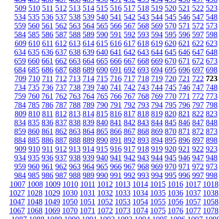
509
510
511
512
513
514
515
516
517
518
519
520
521
522
523
534
535
536
537
538
539
540
541
542
543
544
545
546
547
548
559
560
561
562
563
564
565
566
567
568
569
570
571
572
573
584
585
586
587
588
589
590
591
592
593
594
595
596
597
598
609
610
611
612
613
614
615
616
617
618
619
620
621
622
623
634
635
636
637
638
639
640
641
642
643
644
645
646
647
648
659
660
661
662
663
664
665
666
667
668
669
670
671
672
673
684
685
686
687
688
689
690
691
692
693
694
695
696
697
698
709
710
711
712
713
714
715
716
717
718
719
720
721
722
723
734
735
736
737
738
739
740
741
742
743
744
745
746
747
748
759
760
761
762
763
764
765
766
767
768
769
770
771
772
773
784
785
786
787
788
789
790
791
792
793
794
795
796
797
798
809
810
811
812
813
814
815
816
817
818
819
820
821
822
823
834
835
836
837
838
839
840
841
842
843
844
845
846
847
848
859
860
861
862
863
864
865
866
867
868
869
870
871
872
873
884
885
886
887
888
889
890
891
892
893
894
895
896
897
898
909
910
911
912
913
914
915
916
917
918
919
920
921
922
923
934
935
936
937
938
939
940
941
942
943
944
945
946
947
948
959
960
961
962
963
964
965
966
967
968
969
970
971
972
973
984
985
986
987
988
989
990
991
992
993
994
995
996
997
998
1007
1008
1009
1010
1011
1012
1013
1014
1015
1016
1017
1018
1027
1028
1029
1030
1031
1032
1033
1034
1035
1036
1037
1038
1047
1048
1049
1050
1051
1052
1053
1054
1055
1056
1057
1058
1067
1068
1069
1070
1071
1072
1073
1074
1075
1076
1077
1078