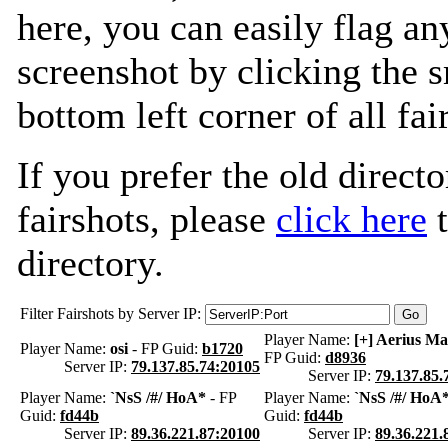
here, you can easily flag an
screenshot by clicking the s
bottom left corner of all fa
If you prefer the old directo
fairshots, please
click here
t
directory.
Filter Fairshots by Server IP:
Player Name:
[+] Aerius M
Player Name:
osi
- FP Guid:
b1720
FP Guid:
d8936
Server IP:
79.137.85.74:20105
Server IP:
79.137.85.
Player Name:
`NsS /#/ HoA*
- FP
Player Name:
`NsS /#/ HoA
Guid:
fd44b
Guid:
fd44b
Server IP:
89.36.221.87:20100
Server IP:
89.36.221.