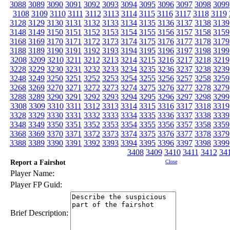
3088
3089
3090
3091
3092
3093
3094
3095
3096
3097
3098
3099
3108
3109
3110
3111
3112
3113
3114
3115
3116
3117
3118
3119
3128
3129
3130
3131
3132
3133
3134
3135
3136
3137
3138
3139
3148
3149
3150
3151
3152
3153
3154
3155
3156
3157
3158
3159
3168
3169
3170
3171
3172
3173
3174
3175
3176
3177
3178
3179
3188
3189
3190
3191
3192
3193
3194
3195
3196
3197
3198
3199
3208
3209
3210
3211
3212
3213
3214
3215
3216
3217
3218
3219
3228
3229
3230
3231
3232
3233
3234
3235
3236
3237
3238
3239
3248
3249
3250
3251
3252
3253
3254
3255
3256
3257
3258
3259
3268
3269
3270
3271
3272
3273
3274
3275
3276
3277
3278
3279
3288
3289
3290
3291
3292
3293
3294
3295
3296
3297
3298
3299
3308
3309
3310
3311
3312
3313
3314
3315
3316
3317
3318
3319
3328
3329
3330
3331
3332
3333
3334
3335
3336
3337
3338
3339
3348
3349
3350
3351
3352
3353
3354
3355
3356
3357
3358
3359
3368
3369
3370
3371
3372
3373
3374
3375
3376
3377
3378
3379
3388
3389
3390
3391
3392
3393
3394
3395
3396
3397
3398
3399
3408
3409
3410
3411
3412
34
Report a Fairshot
Close
Player Name:
Player FP Guid:
Brief Description: