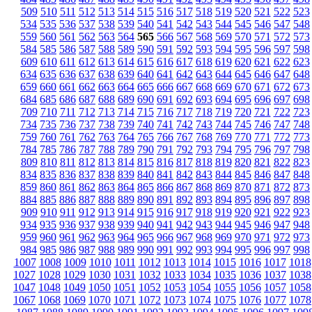
509
510
511
512
513
514
515
516
517
518
519
520
521
522
523
534
535
536
537
538
539
540
541
542
543
544
545
546
547
548
559
560
561
562
563
564
565
566
567
568
569
570
571
572
573
584
585
586
587
588
589
590
591
592
593
594
595
596
597
598
609
610
611
612
613
614
615
616
617
618
619
620
621
622
623
634
635
636
637
638
639
640
641
642
643
644
645
646
647
648
659
660
661
662
663
664
665
666
667
668
669
670
671
672
673
684
685
686
687
688
689
690
691
692
693
694
695
696
697
698
709
710
711
712
713
714
715
716
717
718
719
720
721
722
723
734
735
736
737
738
739
740
741
742
743
744
745
746
747
748
759
760
761
762
763
764
765
766
767
768
769
770
771
772
773
784
785
786
787
788
789
790
791
792
793
794
795
796
797
798
809
810
811
812
813
814
815
816
817
818
819
820
821
822
823
834
835
836
837
838
839
840
841
842
843
844
845
846
847
848
859
860
861
862
863
864
865
866
867
868
869
870
871
872
873
884
885
886
887
888
889
890
891
892
893
894
895
896
897
898
909
910
911
912
913
914
915
916
917
918
919
920
921
922
923
934
935
936
937
938
939
940
941
942
943
944
945
946
947
948
959
960
961
962
963
964
965
966
967
968
969
970
971
972
973
984
985
986
987
988
989
990
991
992
993
994
995
996
997
998
1007
1008
1009
1010
1011
1012
1013
1014
1015
1016
1017
1018
1027
1028
1029
1030
1031
1032
1033
1034
1035
1036
1037
1038
1047
1048
1049
1050
1051
1052
1053
1054
1055
1056
1057
1058
1067
1068
1069
1070
1071
1072
1073
1074
1075
1076
1077
1078