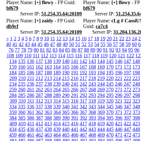
Player Name:
[+] flowy
- FP Guid:
Player Name:
[+] flowy
- FP
bf679
bf679
Server IP:
51.254.35.64:20109
Server IP:
51.254.35.6
Player Name:
[+] zaidy
- FP Guid:
Player Name:
cLg # CassiU
db9cf
Guid:
ca7c4
Server IP:
51.254.35.64:20109
Server IP:
31.204.136.2
«
1
2
3
4
5
6
7
8
9
10
11
12
13
14
15
16
17
18
19
20
21
22
23
24
2
40
41
42
43
44
45
46
47
48
49
50
51
52
53
54
55
56
57
58
59
60
6
76
77
78
79
80
81
82
83
84
85
86
87
88
89
90
91
92
93
94
95
96
108
109
110
111
112
113
114
115
116
117
118
119
120
121
122
12
134
135
136
137
138
139
140
141
142
143
144
145
146
147
148
159
160
161
162
163
164
165
166
167
168
169
170
171
172
173
184
185
186
187
188
189
190
191
192
193
194
195
196
197
198
209
210
211
212
213
214
215
216
217
218
219
220
221
222
223
234
235
236
237
238
239
240
241
242
243
244
245
246
247
248
259
260
261
262
263
264
265
266
267
268
269
270
271
272
273
284
285
286
287
288
289
290
291
292
293
294
295
296
297
298
309
310
311
312
313
314
315
316
317
318
319
320
321
322
323
334
335
336
337
338
339
340
341
342
343
344
345
346
347
348
359
360
361
362
363
364
365
366
367
368
369
370
371
372
373
384
385
386
387
388
389
390
391
392
393
394
395
396
397
398
409
410
411
412
413
414
415
416
417
418
419
420
421
422
423
434
435
436
437
438
439
440
441
442
443
444
445
446
447
448
459
460
461
462
463
464
465
466
467
468
469
470
471
472
473
484
485
486
487
488
489
490
491
492
493
494
495
496
497
498