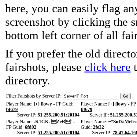
here, you can easily flag an
screenshot by clicking the s
bottom left corner of all fa
If you prefer the old directo
fairshots, please
click here
t
directory.
Filter Fairshots by Server IP:
Player Name:
[+] flowy
- FP Guid:
Player Name:
[+] flowy
- FP
bf679
bf679
Server IP:
51.255.200.51:20104
Server IP:
51.255.200.5
Player Name:
-K1CK- ZeR`
-
Player Name:
~*SoD#Melis
FP Guid:
6fd02
Guid:
2fe32
Server IP:
51.255.200.51:20104
Server IP:
78.47.64.16