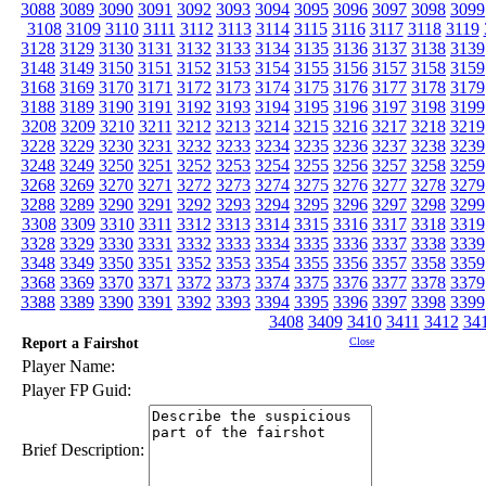
3088
3089
3090
3091
3092
3093
3094
3095
3096
3097
3098
3099
3108
3109
3110
3111
3112
3113
3114
3115
3116
3117
3118
3119
3128
3129
3130
3131
3132
3133
3134
3135
3136
3137
3138
3139
3148
3149
3150
3151
3152
3153
3154
3155
3156
3157
3158
3159
3168
3169
3170
3171
3172
3173
3174
3175
3176
3177
3178
3179
3188
3189
3190
3191
3192
3193
3194
3195
3196
3197
3198
3199
3208
3209
3210
3211
3212
3213
3214
3215
3216
3217
3218
3219
3228
3229
3230
3231
3232
3233
3234
3235
3236
3237
3238
3239
3248
3249
3250
3251
3252
3253
3254
3255
3256
3257
3258
3259
3268
3269
3270
3271
3272
3273
3274
3275
3276
3277
3278
3279
3288
3289
3290
3291
3292
3293
3294
3295
3296
3297
3298
3299
3308
3309
3310
3311
3312
3313
3314
3315
3316
3317
3318
3319
3328
3329
3330
3331
3332
3333
3334
3335
3336
3337
3338
3339
3348
3349
3350
3351
3352
3353
3354
3355
3356
3357
3358
3359
3368
3369
3370
3371
3372
3373
3374
3375
3376
3377
3378
3379
3388
3389
3390
3391
3392
3393
3394
3395
3396
3397
3398
3399
3408
3409
3410
3411
3412
34
Report a Fairshot
Close
Player Name:
Player FP Guid:
Brief Description: