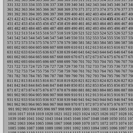
331
332
333
334
335
336
337
338
339
340
341
342
343
344
345
346
347
34
361
362
363
364
365
366
367
368
369
370
371
372
373
374
375
376
377
37
391
392
393
394
395
396
397
398
399
400
401
402
403
404
405
406
407
40
421
422
423
424
425
426
427
428
429
430
431
432
433
434
435
436
437
43
451
452
453
454
455
456
457
458
459
460
461
462
463
464
465
466
467
46
481
482
483
484
485
486
487
488
489
490
491
492
493
494
495
496
497
49
511
512
513
514
515
516
517
518
519
520
521
522
523
524
525
526
527
52
541
542
543
544
545
546
547
548
549
550
551
552
553
554
555
556
557
55
571
572
573
574
575
576
577
578
579
580
581
582
583
584
585
586
587
58
601
602
603
604
605
606
607
608
609
610
611
612
613
614
615
616
617
61
631
632
633
634
635
636
637
638
639
640
641
642
643
644
645
646
647
64
661
662
663
664
665
666
667
668
669
670
671
672
673
674
675
676
677
67
691
692
693
694
695
696
697
698
699
700
701
702
703
704
705
706
707
70
721
722
723
724
725
726
727
728
729
730
731
732
733
734
735
736
737
73
751
752
753
754
755
756
757
758
759
760
761
762
763
764
765
766
767
76
781
782
783
784
785
786
787
788
789
790
791
792
793
794
795
796
797
79
811
812
813
814
815
816
817
818
819
820
821
822
823
824
825
826
827
82
841
842
843
844
845
846
847
848
849
850
851
852
853
854
855
856
857
85
871
872
873
874
875
876
877
878
879
880
881
882
883
884
885
886
887
88
901
902
903
904
905
906
907
908
909
910
911
912
913
914
915
916
917
91
931
932
933
934
935
936
937
938
939
940
941
942
943
944
945
946
947
94
961
962
963
964
965
966
967
968
969
970
971
972
973
974
975
976
977
97
991
992
993
994
995
996
997
998
999
1000
1001
1002
1003
1004
1005
10
1016
1017
1018
1019
1020
1021
1022
1023
1024
1025
1026
1027
1028
10
1039
1040
1041
1042
1043
1044
1045
1046
1047
1048
1049
1050
1051
10
1062
1063
1064
1065
1066
1067
1068
1069
1070
1071
1072
1073
1074
10
1085
1086
1087
1088
1089
1090
1091
1092
1093
1094
1095
1096
1097
10
1108
1109
1110
1111
1112
1113
1114
1115
1116
1117
1118
1119
1120
11