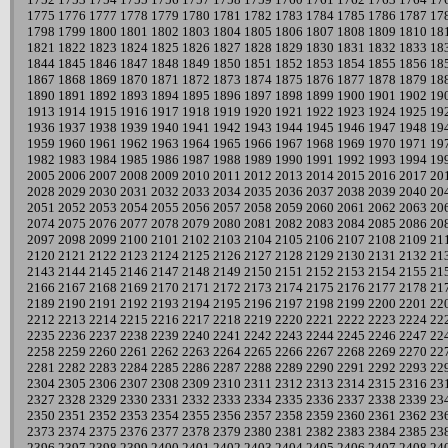
1775
1776
1777
1778
1779
1780
1781
1782
1783
1784
1785
1786
1787
17
1798
1799
1800
1801
1802
1803
1804
1805
1806
1807
1808
1809
1810
18
1821
1822
1823
1824
1825
1826
1827
1828
1829
1830
1831
1832
1833
18
1844
1845
1846
1847
1848
1849
1850
1851
1852
1853
1854
1855
1856
18
1867
1868
1869
1870
1871
1872
1873
1874
1875
1876
1877
1878
1879
18
1890
1891
1892
1893
1894
1895
1896
1897
1898
1899
1900
1901
1902
19
1913
1914
1915
1916
1917
1918
1919
1920
1921
1922
1923
1924
1925
19
1936
1937
1938
1939
1940
1941
1942
1943
1944
1945
1946
1947
1948
19
1959
1960
1961
1962
1963
1964
1965
1966
1967
1968
1969
1970
1971
19
1982
1983
1984
1985
1986
1987
1988
1989
1990
1991
1992
1993
1994
19
2005
2006
2007
2008
2009
2010
2011
2012
2013
2014
2015
2016
2017
20
2028
2029
2030
2031
2032
2033
2034
2035
2036
2037
2038
2039
2040
20
2051
2052
2053
2054
2055
2056
2057
2058
2059
2060
2061
2062
2063
20
2074
2075
2076
2077
2078
2079
2080
2081
2082
2083
2084
2085
2086
20
2097
2098
2099
2100
2101
2102
2103
2104
2105
2106
2107
2108
2109
21
2120
2121
2122
2123
2124
2125
2126
2127
2128
2129
2130
2131
2132
21
2143
2144
2145
2146
2147
2148
2149
2150
2151
2152
2153
2154
2155
21
2166
2167
2168
2169
2170
2171
2172
2173
2174
2175
2176
2177
2178
21
2189
2190
2191
2192
2193
2194
2195
2196
2197
2198
2199
2200
2201
22
2212
2213
2214
2215
2216
2217
2218
2219
2220
2221
2222
2223
2224
22
2235
2236
2237
2238
2239
2240
2241
2242
2243
2244
2245
2246
2247
22
2258
2259
2260
2261
2262
2263
2264
2265
2266
2267
2268
2269
2270
22
2281
2282
2283
2284
2285
2286
2287
2288
2289
2290
2291
2292
2293
22
2304
2305
2306
2307
2308
2309
2310
2311
2312
2313
2314
2315
2316
23
2327
2328
2329
2330
2331
2332
2333
2334
2335
2336
2337
2338
2339
23
2350
2351
2352
2353
2354
2355
2356
2357
2358
2359
2360
2361
2362
23
2373
2374
2375
2376
2377
2378
2379
2380
2381
2382
2383
2384
2385
23
2396
2397
2398
2399
2400
2401
2402
2403
2404
2405
2406
2407
2408
24