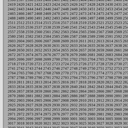
2419
2420
2421
2422
2423
2424
2425
2426
2427
2428
2429
2430
2431
24
2442
2443
2444
2445
2446
2447
2448
2449
2450
2451
2452
2453
2454
24
2465
2466
2467
2468
2469
2470
2471
2472
2473
2474
2475
2476
2477
24
2488
2489
2490
2491
2492
2493
2494
2495
2496
2497
2498
2499
2500
25
2511
2512
2513
2514
2515
2516
2517
2518
2519
2520
2521
2522
2523
25
2534
2535
2536
2537
2538
2539
2540
2541
2542
2543
2544
2545
2546
25
2557
2558
2559
2560
2561
2562
2563
2564
2565
2566
2567
2568
2569
25
2580
2581
2582
2583
2584
2585
2586
2587
2588
2589
2590
2591
2592
25
2603
2604
2605
2606
2607
2608
2609
2610
2611
2612
2613
2614
2615
26
2626
2627
2628
2629
2630
2631
2632
2633
2634
2635
2636
2637
2638
26
2649
2650
2651
2652
2653
2654
2655
2656
2657
2658
2659
2660
2661
26
2672
2673
2674
2675
2676
2677
2678
2679
2680
2681
2682
2683
2684
26
2695
2696
2697
2698
2699
2700
2701
2702
2703
2704
2705
2706
2707
27
2718
2719
2720
2721
2722
2723
2724
2725
2726
2727
2728
2729
2730
27
2741
2742
2743
2744
2745
2746
2747
2748
2749
2750
2751
2752
2753
27
2764
2765
2766
2767
2768
2769
2770
2771
2772
2773
2774
2775
2776
27
2787
2788
2789
2790
2791
2792
2793
2794
2795
2796
2797
2798
2799
28
2810
2811
2812
2813
2814
2815
2816
2817
2818
2819
2820
2821
2822
28
2833
2834
2835
2836
2837
2838
2839
2840
2841
2842
2843
2844
2845
28
2856
2857
2858
2859
2860
2861
2862
2863
2864
2865
2866
2867
2868
28
2879
2880
2881
2882
2883
2884
2885
2886
2887
2888
2889
2890
2891
28
2902
2903
2904
2905
2906
2907
2908
2909
2910
2911
2912
2913
2914
29
2925
2926
2927
2928
2929
2930
2931
2932
2933
2934
2935
2936
2937
29
2948
2949
2950
2951
2952
2953
2954
2955
2956
2957
2958
2959
2960
29
2971
2972
2973
2974
2975
2976
2977
2978
2979
2980
2981
2982
2983
29
2994
2995
2996
2997
2998
2999
3000
3001
3002
3003
3004
3005
3006
30
3017
3018
3019
3020
3021
3022
3023
3024
3025
3026
3027
3028
3029
30
3040
3041
3042
3043
3044
3045
3046
3047
3048
3049
3050
3051
3052
30