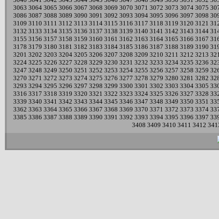
3063
3064
3065
3066
3067
3068
3069
3070
3071
3072
3073
3074
3075
30
3086
3087
3088
3089
3090
3091
3092
3093
3094
3095
3096
3097
3098
30
3109
3110
3111
3112
3113
3114
3115
3116
3117
3118
3119
3120
3121
31
3132
3133
3134
3135
3136
3137
3138
3139
3140
3141
3142
3143
3144
31
3155
3156
3157
3158
3159
3160
3161
3162
3163
3164
3165
3166
3167
31
3178
3179
3180
3181
3182
3183
3184
3185
3186
3187
3188
3189
3190
31
3201
3202
3203
3204
3205
3206
3207
3208
3209
3210
3211
3212
3213
32
3224
3225
3226
3227
3228
3229
3230
3231
3232
3233
3234
3235
3236
32
3247
3248
3249
3250
3251
3252
3253
3254
3255
3256
3257
3258
3259
32
3270
3271
3272
3273
3274
3275
3276
3277
3278
3279
3280
3281
3282
32
3293
3294
3295
3296
3297
3298
3299
3300
3301
3302
3303
3304
3305
33
3316
3317
3318
3319
3320
3321
3322
3323
3324
3325
3326
3327
3328
33
3339
3340
3341
3342
3343
3344
3345
3346
3347
3348
3349
3350
3351
33
3362
3363
3364
3365
3366
3367
3368
3369
3370
3371
3372
3373
3374
33
3385
3386
3387
3388
3389
3390
3391
3392
3393
3394
3395
3396
3397
33
3408
3409
3410
3411
3412
341