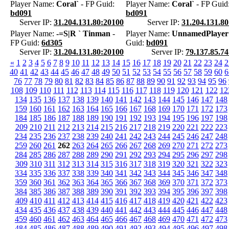
Player Name:
Coral`
- FP Guid:
Player Name:
Coral`
- FP Guid
bd091
bd091
Server IP:
31.204.131.80:20100
Server IP:
31.204.131.8
Player Name:
-=S|R ` Tinman
-
Player Name:
UnnamedPlayer
FP Guid:
6d305
Guid:
bd091
Server IP:
31.204.131.80:20100
Server IP:
79.137.85.7
«
1
2
3
4
5
6
7
8
9
10
11
12
13
14
15
16
17
18
19
20
21
22
23
24
2
40
41
42
43
44
45
46
47
48
49
50
51
52
53
54
55
56
57
58
59
60
6
76
77
78
79
80
81
82
83
84
85
86
87
88
89
90
91
92
93
94
95
96
108
109
110
111
112
113
114
115
116
117
118
119
120
121
122
12
134
135
136
137
138
139
140
141
142
143
144
145
146
147
148
159
160
161
162
163
164
165
166
167
168
169
170
171
172
173
184
185
186
187
188
189
190
191
192
193
194
195
196
197
198
209
210
211
212
213
214
215
216
217
218
219
220
221
222
223
234
235
236
237
238
239
240
241
242
243
244
245
246
247
248
259
260
261
262
263
264
265
266
267
268
269
270
271
272
273
284
285
286
287
288
289
290
291
292
293
294
295
296
297
298
309
310
311
312
313
314
315
316
317
318
319
320
321
322
323
334
335
336
337
338
339
340
341
342
343
344
345
346
347
348
359
360
361
362
363
364
365
366
367
368
369
370
371
372
373
384
385
386
387
388
389
390
391
392
393
394
395
396
397
398
409
410
411
412
413
414
415
416
417
418
419
420
421
422
423
434
435
436
437
438
439
440
441
442
443
444
445
446
447
448
459
460
461
462
463
464
465
466
467
468
469
470
471
472
473
484
485
486
487
488
489
490
491
492
493
494
495
496
497
498