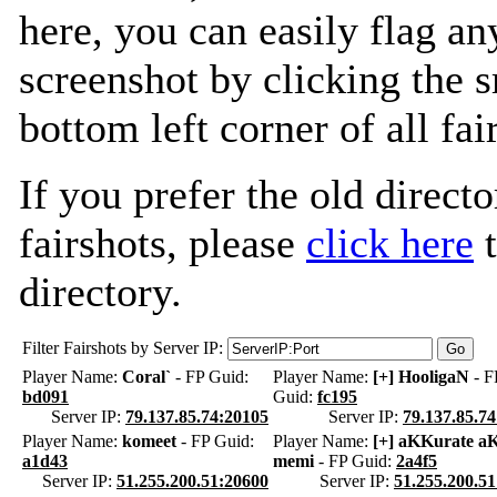
here, you can easily flag an
screenshot by clicking the s
bottom left corner of all fa
If you prefer the old directo
fairshots, please
click here
t
directory.
Filter Fairshots by Server IP:
Player Name:
Coral`
- FP Guid:
Player Name:
[+] HooligaN
- F
bd091
Guid:
fc195
Server IP:
79.137.85.74:20105
Server IP:
79.137.85.7
Player Name:
komeet
- FP Guid:
Player Name:
[+] aKKurate a
a1d43
memi
- FP Guid:
2a4f5
Server IP:
51.255.200.51:20600
Server IP:
51.255.200.5