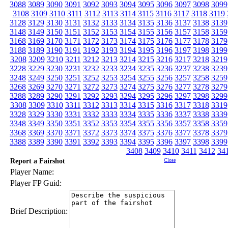
3088
3089
3090
3091
3092
3093
3094
3095
3096
3097
3098
3099
3108
3109
3110
3111
3112
3113
3114
3115
3116
3117
3118
3119
3128
3129
3130
3131
3132
3133
3134
3135
3136
3137
3138
3139
3148
3149
3150
3151
3152
3153
3154
3155
3156
3157
3158
3159
3168
3169
3170
3171
3172
3173
3174
3175
3176
3177
3178
3179
3188
3189
3190
3191
3192
3193
3194
3195
3196
3197
3198
3199
3208
3209
3210
3211
3212
3213
3214
3215
3216
3217
3218
3219
3228
3229
3230
3231
3232
3233
3234
3235
3236
3237
3238
3239
3248
3249
3250
3251
3252
3253
3254
3255
3256
3257
3258
3259
3268
3269
3270
3271
3272
3273
3274
3275
3276
3277
3278
3279
3288
3289
3290
3291
3292
3293
3294
3295
3296
3297
3298
3299
3308
3309
3310
3311
3312
3313
3314
3315
3316
3317
3318
3319
3328
3329
3330
3331
3332
3333
3334
3335
3336
3337
3338
3339
3348
3349
3350
3351
3352
3353
3354
3355
3356
3357
3358
3359
3368
3369
3370
3371
3372
3373
3374
3375
3376
3377
3378
3379
3388
3389
3390
3391
3392
3393
3394
3395
3396
3397
3398
3399
3408
3409
3410
3411
3412
34
Report a Fairshot
Close
Player Name:
Player FP Guid:
Brief Description: