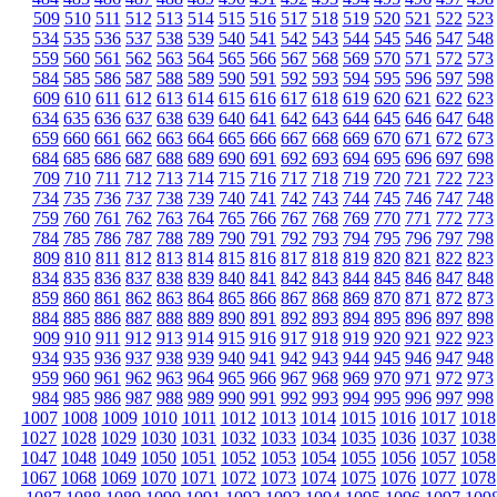
509
510
511
512
513
514
515
516
517
518
519
520
521
522
523
534
535
536
537
538
539
540
541
542
543
544
545
546
547
548
559
560
561
562
563
564
565
566
567
568
569
570
571
572
573
584
585
586
587
588
589
590
591
592
593
594
595
596
597
598
609
610
611
612
613
614
615
616
617
618
619
620
621
622
623
634
635
636
637
638
639
640
641
642
643
644
645
646
647
648
659
660
661
662
663
664
665
666
667
668
669
670
671
672
673
684
685
686
687
688
689
690
691
692
693
694
695
696
697
698
709
710
711
712
713
714
715
716
717
718
719
720
721
722
723
734
735
736
737
738
739
740
741
742
743
744
745
746
747
748
759
760
761
762
763
764
765
766
767
768
769
770
771
772
773
784
785
786
787
788
789
790
791
792
793
794
795
796
797
798
809
810
811
812
813
814
815
816
817
818
819
820
821
822
823
834
835
836
837
838
839
840
841
842
843
844
845
846
847
848
859
860
861
862
863
864
865
866
867
868
869
870
871
872
873
884
885
886
887
888
889
890
891
892
893
894
895
896
897
898
909
910
911
912
913
914
915
916
917
918
919
920
921
922
923
934
935
936
937
938
939
940
941
942
943
944
945
946
947
948
959
960
961
962
963
964
965
966
967
968
969
970
971
972
973
984
985
986
987
988
989
990
991
992
993
994
995
996
997
998
1007
1008
1009
1010
1011
1012
1013
1014
1015
1016
1017
1018
1027
1028
1029
1030
1031
1032
1033
1034
1035
1036
1037
1038
1047
1048
1049
1050
1051
1052
1053
1054
1055
1056
1057
1058
1067
1068
1069
1070
1071
1072
1073
1074
1075
1076
1077
1078