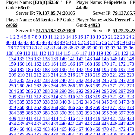
Player Name:
[Eth]Qlii256'''
- FP
Player Name:
FelipeMelo
- FP
Guid:
66cc0
4da8a
Server IP:
79.137.85.74:20105
Server IP:
79.137.85.
Player Name:
oM kenta
- FP Guid:
Player Name:
-/cS/- Ferrari`
-
ce069
Guid:
e4923
Server IP:
51.75.78.233:20300
Server IP:
51.75.78.2
«
1
2
3
4
5
6
7
8
9
10
11
12
13
14
15
16
17
18
19
20
21
22
23
24
2
40
41
42
43
44
45
46
47
48
49
50
51
52
53
54
55
56
57
58
59
60
6
76
77
78
79
80
81
82
83
84
85
86
87
88
89
90
91
92
93
94
95
96
108
109
110
111
112
113
114
115
116
117
118
119
120
121
122
12
134
135
136
137
138
139
140
141
142
143
144
145
146
147
148
159
160
161
162
163
164
165
166
167
168
169
170
171
172
173
184
185
186
187
188
189
190
191
192
193
194
195
196
197
198
209
210
211
212
213
214
215
216
217
218
219
220
221
222
223
234
235
236
237
238
239
240
241
242
243
244
245
246
247
248
259
260
261
262
263
264
265
266
267
268
269
270
271
272
273
284
285
286
287
288
289
290
291
292
293
294
295
296
297
298
309
310
311
312
313
314
315
316
317
318
319
320
321
322
323
334
335
336
337
338
339
340
341
342
343
344
345
346
347
348
359
360
361
362
363
364
365
366
367
368
369
370
371
372
373
384
385
386
387
388
389
390
391
392
393
394
395
396
397
398
409
410
411
412
413
414
415
416
417
418
419
420
421
422
423
434
435
436
437
438
439
440
441
442
443
444
445
446
447
448
459
460
461
462
463
464
465
466
467
468
469
470
471
472
473
484
485
486
487
488
489
490
491
492
493
494
495
496
497
498