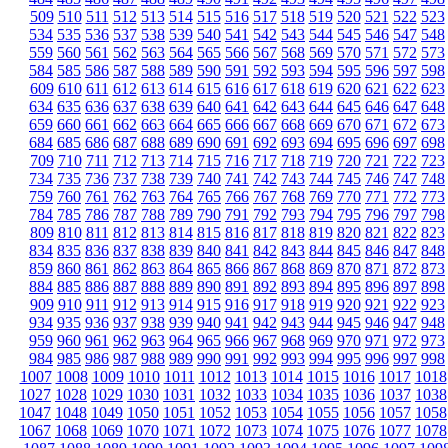
509
510
511
512
513
514
515
516
517
518
519
520
521
522
523
534
535
536
537
538
539
540
541
542
543
544
545
546
547
548
559
560
561
562
563
564
565
566
567
568
569
570
571
572
573
584
585
586
587
588
589
590
591
592
593
594
595
596
597
598
609
610
611
612
613
614
615
616
617
618
619
620
621
622
623
634
635
636
637
638
639
640
641
642
643
644
645
646
647
648
659
660
661
662
663
664
665
666
667
668
669
670
671
672
673
684
685
686
687
688
689
690
691
692
693
694
695
696
697
698
709
710
711
712
713
714
715
716
717
718
719
720
721
722
723
734
735
736
737
738
739
740
741
742
743
744
745
746
747
748
759
760
761
762
763
764
765
766
767
768
769
770
771
772
773
784
785
786
787
788
789
790
791
792
793
794
795
796
797
798
809
810
811
812
813
814
815
816
817
818
819
820
821
822
823
834
835
836
837
838
839
840
841
842
843
844
845
846
847
848
859
860
861
862
863
864
865
866
867
868
869
870
871
872
873
884
885
886
887
888
889
890
891
892
893
894
895
896
897
898
909
910
911
912
913
914
915
916
917
918
919
920
921
922
923
934
935
936
937
938
939
940
941
942
943
944
945
946
947
948
959
960
961
962
963
964
965
966
967
968
969
970
971
972
973
984
985
986
987
988
989
990
991
992
993
994
995
996
997
998
1007
1008
1009
1010
1011
1012
1013
1014
1015
1016
1017
1018
1027
1028
1029
1030
1031
1032
1033
1034
1035
1036
1037
1038
1047
1048
1049
1050
1051
1052
1053
1054
1055
1056
1057
1058
1067
1068
1069
1070
1071
1072
1073
1074
1075
1076
1077
1078