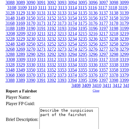
3088
3089
3090
3091
3092
3093
3094
3095
3096
3097
3098
3099
3108
3109
3110
3111
3112
3113
3114
3115
3116
3117
3118
3119
3128
3129
3130
3131
3132
3133
3134
3135
3136
3137
3138
3139
3148
3149
3150
3151
3152
3153
3154
3155
3156
3157
3158
3159
3168
3169
3170
3171
3172
3173
3174
3175
3176
3177
3178
3179
3188
3189
3190
3191
3192
3193
3194
3195
3196
3197
3198
3199
3208
3209
3210
3211
3212
3213
3214
3215
3216
3217
3218
3219
3228
3229
3230
3231
3232
3233
3234
3235
3236
3237
3238
3239
3248
3249
3250
3251
3252
3253
3254
3255
3256
3257
3258
3259
3268
3269
3270
3271
3272
3273
3274
3275
3276
3277
3278
3279
3288
3289
3290
3291
3292
3293
3294
3295
3296
3297
3298
3299
3308
3309
3310
3311
3312
3313
3314
3315
3316
3317
3318
3319
3328
3329
3330
3331
3332
3333
3334
3335
3336
3337
3338
3339
3348
3349
3350
3351
3352
3353
3354
3355
3356
3357
3358
3359
3368
3369
3370
3371
3372
3373
3374
3375
3376
3377
3378
3379
3388
3389
3390
3391
3392
3393
3394
3395
3396
3397
3398
3399
3408
3409
3410
3411
3412
34
Report a Fairshot
Close
Player Name:
Player FP Guid:
Brief Description: