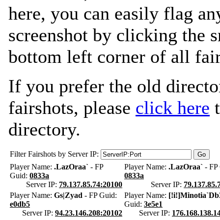
here, you can easily flag an
screenshot by clicking the s
bottom left corner of all fa
If you prefer the old directo
fairshots, please
click here
t
directory.
Filter Fairshots by Server IP:
Player Name:
.LazOraa`
- FP
Player Name:
.LazOraa`
- FP 
Guid:
0833a
0833a
Server IP:
79.137.85.74:20100
Server IP:
79.137.85.
Player Name:
Gs|Zyad
- FP Guid:
Player Name:
[!i!]Minotia`Db
e0db5
Guid:
3e5e1
Server IP:
94.23.146.208:20102
Server IP:
176.168.138.1