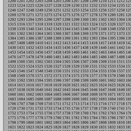
1200
1201
1202
1203
1204
1205
1206
1207
1208
1209
1210
1211
1212
12
1223
1224
1225
1226
1227
1228
1229
1230
1231
1232
1233
1234
1235
12
1246
1247
1248
1249
1250
1251
1252
1253
1254
1255
1256
1257
1258
12
1269
1270
1271
1272
1273
1274
1275
1276
1277
1278
1279
1280
1281
12
1292
1293
1294
1295
1296
1297
1298
1299
1300
1301
1302
1303
1304
13
1315
1316
1317
1318
1319
1320
1321
1322
1323
1324
1325
1326
1327
13
1338
1339
1340
1341
1342
1343
1344
1345
1346
1347
1348
1349
1350
13
1361
1362
1363
1364
1365
1366
1367
1368
1369
1370
1371
1372
1373
13
1384
1385
1386
1387
1388
1389
1390
1391
1392
1393
1394
1395
1396
13
1407
1408
1409
1410
1411
1412
1413
1414
1415
1416
1417
1418
1419
14
1430
1431
1432
1433
1434
1435
1436
1437
1438
1439
1440
1441
1442
14
1453
1454
1455
1456
1457
1458
1459
1460
1461
1462
1463
1464
1465
14
1476
1477
1478
1479
1480
1481
1482
1483
1484
1485
1486
1487
1488
14
1499
1500
1501
1502
1503
1504
1505
1506
1507
1508
1509
1510
1511
15
1522
1523
1524
1525
1526
1527
1528
1529
1530
1531
1532
1533
1534
15
1545
1546
1547
1548
1549
1550
1551
1552
1553
1554
1555
1556
1557
15
1568
1569
1570
1571
1572
1573
1574
1575
1576
1577
1578
1579
1580
15
1591
1592
1593
1594
1595
1596
1597
1598
1599
1600
1601
1602
1603
16
1614
1615
1616
1617
1618
1619
1620
1621
1622
1623
1624
1625
1626
16
1637
1638
1639
1640
1641
1642
1643
1644
1645
1646
1647
1648
1649
16
1660
1661
1662
1663
1664
1665
1666
1667
1668
1669
1670
1671
1672
16
1683
1684
1685
1686
1687
1688
1689
1690
1691
1692
1693
1694
1695
16
1706
1707
1708
1709
1710
1711
1712
1713
1714
1715
1716
1717
1718
17
1729
1730
1731
1732
1733
1734
1735
1736
1737
1738
1739
1740
1741
17
1752
1753
1754
1755
1756
1757
1758
1759
1760
1761
1762
1763
1764
17
1775
1776
1777
1778
1779
1780
1781
1782
1783
1784
1785
1786
1787
17
1798
1799
1800
1801
1802
1803
1804
1805
1806
1807
1808
1809
1810
18
1821
1822
1823
1824
1825
1826
1827
1828
1829
1830
1831
1832
1833
18