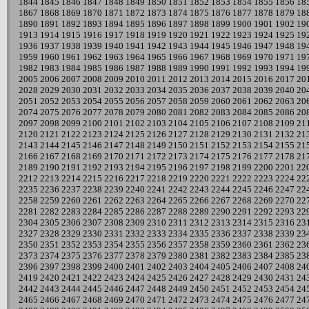
1844
1845
1846
1847
1848
1849
1850
1851
1852
1853
1854
1855
1856
18
1867
1868
1869
1870
1871
1872
1873
1874
1875
1876
1877
1878
1879
18
1890
1891
1892
1893
1894
1895
1896
1897
1898
1899
1900
1901
1902
19
1913
1914
1915
1916
1917
1918
1919
1920
1921
1922
1923
1924
1925
19
1936
1937
1938
1939
1940
1941
1942
1943
1944
1945
1946
1947
1948
19
1959
1960
1961
1962
1963
1964
1965
1966
1967
1968
1969
1970
1971
19
1982
1983
1984
1985
1986
1987
1988
1989
1990
1991
1992
1993
1994
19
2005
2006
2007
2008
2009
2010
2011
2012
2013
2014
2015
2016
2017
20
2028
2029
2030
2031
2032
2033
2034
2035
2036
2037
2038
2039
2040
20
2051
2052
2053
2054
2055
2056
2057
2058
2059
2060
2061
2062
2063
20
2074
2075
2076
2077
2078
2079
2080
2081
2082
2083
2084
2085
2086
20
2097
2098
2099
2100
2101
2102
2103
2104
2105
2106
2107
2108
2109
21
2120
2121
2122
2123
2124
2125
2126
2127
2128
2129
2130
2131
2132
21
2143
2144
2145
2146
2147
2148
2149
2150
2151
2152
2153
2154
2155
21
2166
2167
2168
2169
2170
2171
2172
2173
2174
2175
2176
2177
2178
21
2189
2190
2191
2192
2193
2194
2195
2196
2197
2198
2199
2200
2201
22
2212
2213
2214
2215
2216
2217
2218
2219
2220
2221
2222
2223
2224
22
2235
2236
2237
2238
2239
2240
2241
2242
2243
2244
2245
2246
2247
22
2258
2259
2260
2261
2262
2263
2264
2265
2266
2267
2268
2269
2270
22
2281
2282
2283
2284
2285
2286
2287
2288
2289
2290
2291
2292
2293
22
2304
2305
2306
2307
2308
2309
2310
2311
2312
2313
2314
2315
2316
23
2327
2328
2329
2330
2331
2332
2333
2334
2335
2336
2337
2338
2339
23
2350
2351
2352
2353
2354
2355
2356
2357
2358
2359
2360
2361
2362
23
2373
2374
2375
2376
2377
2378
2379
2380
2381
2382
2383
2384
2385
23
2396
2397
2398
2399
2400
2401
2402
2403
2404
2405
2406
2407
2408
24
2419
2420
2421
2422
2423
2424
2425
2426
2427
2428
2429
2430
2431
24
2442
2443
2444
2445
2446
2447
2448
2449
2450
2451
2452
2453
2454
24
2465
2466
2467
2468
2469
2470
2471
2472
2473
2474
2475
2476
2477
24