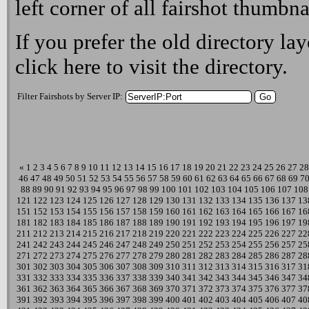
left corner of all fairshot thumbna
If you prefer the old directory lay
click here
to visit the directory.
Filter Fairshots by Server IP:
«
1
2
3
4
5
6
7
8
9
10
11
12
13
14
15
16
17
18
19
20
21
22
23
24
25
26
27
28
46
47
48
49
50
51
52
53
54
55
56
57
58
59
60
61
62
63
64
65
66
67
68
69
7
88
89
90
91
92
93
94
95
96
97
98
99
100
101
102
103
104
105
106
107
108
121
122
123
124
125
126
127
128
129
130
131
132
133
134
135
136
137
13
151
152
153
154
155
156
157
158
159
160
161
162
163
164
165
166
167
16
181
182
183
184
185
186
187
188
189
190
191
192
193
194
195
196
197
19
211
212
213
214
215
216
217
218
219
220
221
222
223
224
225
226
227
22
241
242
243
244
245
246
247
248
249
250
251
252
253
254
255
256
257
25
271
272
273
274
275
276
277
278
279
280
281
282
283
284
285
286
287
28
301
302
303
304
305
306
307
308
309
310
311
312
313
314
315
316
317
31
331
332
333
334
335
336
337
338
339
340
341
342
343
344
345
346
347
34
361
362
363
364
365
366
367
368
369
370
371
372
373
374
375
376
377
37
391
392
393
394
395
396
397
398
399
400
401
402
403
404
405
406
407
40