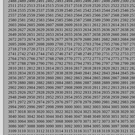
2488
2489
2490
2491
2492
2493
2494
2495
2496
2497
2498
2499
2500
25
2511
2512
2513
2514
2515
2516
2517
2518
2519
2520
2521
2522
2523
25
2534
2535
2536
2537
2538
2539
2540
2541
2542
2543
2544
2545
2546
25
2557
2558
2559
2560
2561
2562
2563
2564
2565
2566
2567
2568
2569
25
2580
2581
2582
2583
2584
2585
2586
2587
2588
2589
2590
2591
2592
25
2603
2604
2605
2606
2607
2608
2609
2610
2611
2612
2613
2614
2615
26
2626
2627
2628
2629
2630
2631
2632
2633
2634
2635
2636
2637
2638
26
2649
2650
2651
2652
2653
2654
2655
2656
2657
2658
2659
2660
2661
26
2672
2673
2674
2675
2676
2677
2678
2679
2680
2681
2682
2683
2684
26
2695
2696
2697
2698
2699
2700
2701
2702
2703
2704
2705
2706
2707
27
2718
2719
2720
2721
2722
2723
2724
2725
2726
2727
2728
2729
2730
27
2741
2742
2743
2744
2745
2746
2747
2748
2749
2750
2751
2752
2753
27
2764
2765
2766
2767
2768
2769
2770
2771
2772
2773
2774
2775
2776
27
2787
2788
2789
2790
2791
2792
2793
2794
2795
2796
2797
2798
2799
28
2810
2811
2812
2813
2814
2815
2816
2817
2818
2819
2820
2821
2822
28
2833
2834
2835
2836
2837
2838
2839
2840
2841
2842
2843
2844
2845
28
2856
2857
2858
2859
2860
2861
2862
2863
2864
2865
2866
2867
2868
28
2879
2880
2881
2882
2883
2884
2885
2886
2887
2888
2889
2890
2891
28
2902
2903
2904
2905
2906
2907
2908
2909
2910
2911
2912
2913
2914
29
2925
2926
2927
2928
2929
2930
2931
2932
2933
2934
2935
2936
2937
29
2948
2949
2950
2951
2952
2953
2954
2955
2956
2957
2958
2959
2960
29
2971
2972
2973
2974
2975
2976
2977
2978
2979
2980
2981
2982
2983
29
2994
2995
2996
2997
2998
2999
3000
3001
3002
3003
3004
3005
3006
30
3017
3018
3019
3020
3021
3022
3023
3024
3025
3026
3027
3028
3029
30
3040
3041
3042
3043
3044
3045
3046
3047
3048
3049
3050
3051
3052
30
3063
3064
3065
3066
3067
3068
3069
3070
3071
3072
3073
3074
3075
30
3086
3087
3088
3089
3090
3091
3092
3093
3094
3095
3096
3097
3098
30
3109
3110
3111
3112
3113
3114
3115
3116
3117
3118
3119
3120
3121
31