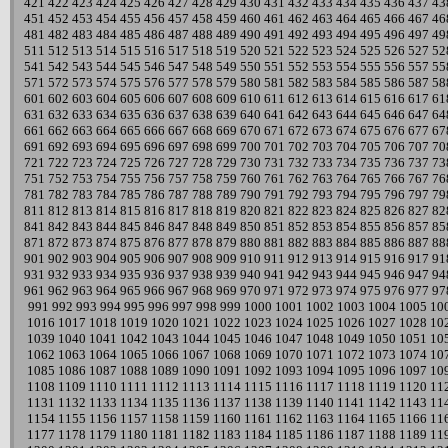
421
422
423
424
425
426
427
428
429
430
431
432
433
434
435
436
437
43
451
452
453
454
455
456
457
458
459
460
461
462
463
464
465
466
467
46
481
482
483
484
485
486
487
488
489
490
491
492
493
494
495
496
497
49
511
512
513
514
515
516
517
518
519
520
521
522
523
524
525
526
527
52
541
542
543
544
545
546
547
548
549
550
551
552
553
554
555
556
557
55
571
572
573
574
575
576
577
578
579
580
581
582
583
584
585
586
587
58
601
602
603
604
605
606
607
608
609
610
611
612
613
614
615
616
617
61
631
632
633
634
635
636
637
638
639
640
641
642
643
644
645
646
647
64
661
662
663
664
665
666
667
668
669
670
671
672
673
674
675
676
677
67
691
692
693
694
695
696
697
698
699
700
701
702
703
704
705
706
707
70
721
722
723
724
725
726
727
728
729
730
731
732
733
734
735
736
737
73
751
752
753
754
755
756
757
758
759
760
761
762
763
764
765
766
767
76
781
782
783
784
785
786
787
788
789
790
791
792
793
794
795
796
797
79
811
812
813
814
815
816
817
818
819
820
821
822
823
824
825
826
827
82
841
842
843
844
845
846
847
848
849
850
851
852
853
854
855
856
857
85
871
872
873
874
875
876
877
878
879
880
881
882
883
884
885
886
887
88
901
902
903
904
905
906
907
908
909
910
911
912
913
914
915
916
917
91
931
932
933
934
935
936
937
938
939
940
941
942
943
944
945
946
947
94
961
962
963
964
965
966
967
968
969
970
971
972
973
974
975
976
977
97
991
992
993
994
995
996
997
998
999
1000
1001
1002
1003
1004
1005
10
1016
1017
1018
1019
1020
1021
1022
1023
1024
1025
1026
1027
1028
10
1039
1040
1041
1042
1043
1044
1045
1046
1047
1048
1049
1050
1051
10
1062
1063
1064
1065
1066
1067
1068
1069
1070
1071
1072
1073
1074
10
1085
1086
1087
1088
1089
1090
1091
1092
1093
1094
1095
1096
1097
10
1108
1109
1110
1111
1112
1113
1114
1115
1116
1117
1118
1119
1120
11
1131
1132
1133
1134
1135
1136
1137
1138
1139
1140
1141
1142
1143
11
1154
1155
1156
1157
1158
1159
1160
1161
1162
1163
1164
1165
1166
11
1177
1178
1179
1180
1181
1182
1183
1184
1185
1186
1187
1188
1189
11