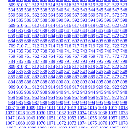
509
510
511
512
513
514
515
516
517
518
519
520
521
522
523
534
535
536
537
538
539
540
541
542
543
544
545
546
547
548
559
560
561
562
563
564
565
566
567
568
569
570
571
572
573
584
585
586
587
588
589
590
591
592
593
594
595
596
597
598
609
610
611
612
613
614
615
616
617
618
619
620
621
622
623
634
635
636
637
638
639
640
641
642
643
644
645
646
647
648
659
660
661
662
663
664
665
666
667
668
669
670
671
672
673
684
685
686
687
688
689
690
691
692
693
694
695
696
697
698
709
710
711
712
713
714
715
716
717
718
719
720
721
722
723
734
735
736
737
738
739
740
741
742
743
744
745
746
747
748
759
760
761
762
763
764
765
766
767
768
769
770
771
772
773
784
785
786
787
788
789
790
791
792
793
794
795
796
797
798
809
810
811
812
813
814
815
816
817
818
819
820
821
822
823
834
835
836
837
838
839
840
841
842
843
844
845
846
847
848
859
860
861
862
863
864
865
866
867
868
869
870
871
872
873
884
885
886
887
888
889
890
891
892
893
894
895
896
897
898
909
910
911
912
913
914
915
916
917
918
919
920
921
922
923
934
935
936
937
938
939
940
941
942
943
944
945
946
947
948
959
960
961
962
963
964
965
966
967
968
969
970
971
972
973
984
985
986
987
988
989
990
991
992
993
994
995
996
997
998
1007
1008
1009
1010
1011
1012
1013
1014
1015
1016
1017
1018
1027
1028
1029
1030
1031
1032
1033
1034
1035
1036
1037
1038
1047
1048
1049
1050
1051
1052
1053
1054
1055
1056
1057
1058
1067
1068
1069
1070
1071
1072
1073
1074
1075
1076
1077
1078