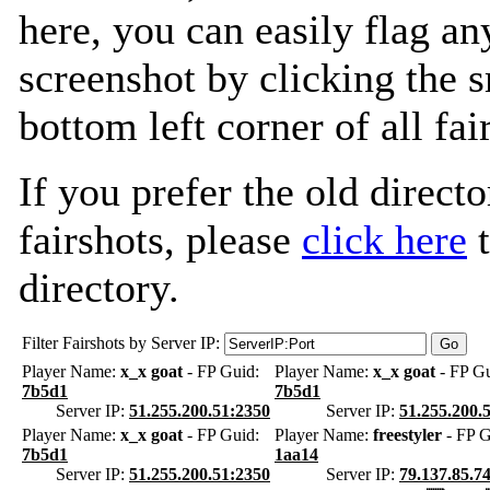
here, you can easily flag an
screenshot by clicking the s
bottom left corner of all fa
If you prefer the old directo
fairshots, please
click here
t
directory.
Filter Fairshots by Server IP:
Player Name:
x_x goat
- FP Guid:
Player Name:
x_x goat
- FP Gu
7b5d1
7b5d1
Server IP:
51.255.200.51:2350
Server IP:
51.255.200.
Player Name:
x_x goat
- FP Guid:
Player Name:
freestyler
- FP G
7b5d1
1aa14
Server IP:
51.255.200.51:2350
Server IP:
79.137.85.7