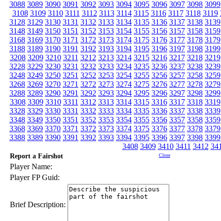
3088
3089
3090
3091
3092
3093
3094
3095
3096
3097
3098
3099
3108
3109
3110
3111
3112
3113
3114
3115
3116
3117
3118
3119
3128
3129
3130
3131
3132
3133
3134
3135
3136
3137
3138
3139
3148
3149
3150
3151
3152
3153
3154
3155
3156
3157
3158
3159
3168
3169
3170
3171
3172
3173
3174
3175
3176
3177
3178
3179
3188
3189
3190
3191
3192
3193
3194
3195
3196
3197
3198
3199
3208
3209
3210
3211
3212
3213
3214
3215
3216
3217
3218
3219
3228
3229
3230
3231
3232
3233
3234
3235
3236
3237
3238
3239
3248
3249
3250
3251
3252
3253
3254
3255
3256
3257
3258
3259
3268
3269
3270
3271
3272
3273
3274
3275
3276
3277
3278
3279
3288
3289
3290
3291
3292
3293
3294
3295
3296
3297
3298
3299
3308
3309
3310
3311
3312
3313
3314
3315
3316
3317
3318
3319
3328
3329
3330
3331
3332
3333
3334
3335
3336
3337
3338
3339
3348
3349
3350
3351
3352
3353
3354
3355
3356
3357
3358
3359
3368
3369
3370
3371
3372
3373
3374
3375
3376
3377
3378
3379
3388
3389
3390
3391
3392
3393
3394
3395
3396
3397
3398
3399
3408
3409
3410
3411
3412
34
Report a Fairshot
Close
Player Name:
Player FP Guid:
Brief Description: