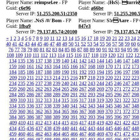
Player Name:
reimpsel.ee
- FP
Player Name:
-|HsS|- turri
Guid:
c6e96
Guid:
a66be
Server IP:
51.255.200.51:2350
Server IP:
51.255.200.
Player Name:
.NsS /#/ Bom
- FP
Player Name:
S!rAare
- FP 
Guid:
1fba9
847e3
Server IP:
79.137.85.74:20100
Server IP:
79.137.85.7
«
1
2
3
4
5
6
7
8
9
10
11
12
13
14
15
16
17
18
19
20
21
22
23
24
2
40
41
42
43
44
45
46
47
48
49
50
51
52
53
54
55
56
57
58
59
60
6
76
77
78
79
80
81
82
83
84
85
86
87
88
89
90
91
92
93
94
95
96
108
109
110
111
112
113
114
115
116
117
118
119
120
121
122
12
134
135
136
137
138
139
140
141
142
143
144
145
146
147
148
159
160
161
162
163
164
165
166
167
168
169
170
171
172
173
184
185
186
187
188
189
190
191
192
193
194
195
196
197
198
209
210
211
212
213
214
215
216
217
218
219
220
221
222
223
234
235
236
237
238
239
240
241
242
243
244
245
246
247
248
259
260
261
262
263
264
265
266
267
268
269
270
271
272
273
284
285
286
287
288
289
290
291
292
293
294
295
296
297
298
309
310
311
312
313
314
315
316
317
318
319
320
321
322
323
334
335
336
337
338
339
340
341
342
343
344
345
346
347
348
359
360
361
362
363
364
365
366
367
368
369
370
371
372
373
384
385
386
387
388
389
390
391
392
393
394
395
396
397
398
409
410
411
412
413
414
415
416
417
418
419
420
421
422
423
434
435
436
437
438
439
440
441
442
443
444
445
446
447
448
459
460
461
462
463
464
465
466
467
468
469
470
471
472
473
484
485
486
487
488
489
490
491
492
493
494
495
496
497
498