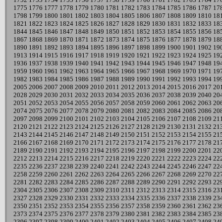
1775
1776
1777
1778
1779
1780
1781
1782
1783
1784
1785
1786
1787
17
1798
1799
1800
1801
1802
1803
1804
1805
1806
1807
1808
1809
1810
18
1821
1822
1823
1824
1825
1826
1827
1828
1829
1830
1831
1832
1833
18
1844
1845
1846
1847
1848
1849
1850
1851
1852
1853
1854
1855
1856
18
1867
1868
1869
1870
1871
1872
1873
1874
1875
1876
1877
1878
1879
18
1890
1891
1892
1893
1894
1895
1896
1897
1898
1899
1900
1901
1902
19
1913
1914
1915
1916
1917
1918
1919
1920
1921
1922
1923
1924
1925
19
1936
1937
1938
1939
1940
1941
1942
1943
1944
1945
1946
1947
1948
19
1959
1960
1961
1962
1963
1964
1965
1966
1967
1968
1969
1970
1971
19
1982
1983
1984
1985
1986
1987
1988
1989
1990
1991
1992
1993
1994
19
2005
2006
2007
2008
2009
2010
2011
2012
2013
2014
2015
2016
2017
20
2028
2029
2030
2031
2032
2033
2034
2035
2036
2037
2038
2039
2040
20
2051
2052
2053
2054
2055
2056
2057
2058
2059
2060
2061
2062
2063
20
2074
2075
2076
2077
2078
2079
2080
2081
2082
2083
2084
2085
2086
20
2097
2098
2099
2100
2101
2102
2103
2104
2105
2106
2107
2108
2109
21
2120
2121
2122
2123
2124
2125
2126
2127
2128
2129
2130
2131
2132
21
2143
2144
2145
2146
2147
2148
2149
2150
2151
2152
2153
2154
2155
21
2166
2167
2168
2169
2170
2171
2172
2173
2174
2175
2176
2177
2178
21
2189
2190
2191
2192
2193
2194
2195
2196
2197
2198
2199
2200
2201
22
2212
2213
2214
2215
2216
2217
2218
2219
2220
2221
2222
2223
2224
22
2235
2236
2237
2238
2239
2240
2241
2242
2243
2244
2245
2246
2247
22
2258
2259
2260
2261
2262
2263
2264
2265
2266
2267
2268
2269
2270
22
2281
2282
2283
2284
2285
2286
2287
2288
2289
2290
2291
2292
2293
22
2304
2305
2306
2307
2308
2309
2310
2311
2312
2313
2314
2315
2316
23
2327
2328
2329
2330
2331
2332
2333
2334
2335
2336
2337
2338
2339
23
2350
2351
2352
2353
2354
2355
2356
2357
2358
2359
2360
2361
2362
23
2373
2374
2375
2376
2377
2378
2379
2380
2381
2382
2383
2384
2385
23
2396
2397
2398
2399
2400
2401
2402
2403
2404
2405
2406
2407
2408
24