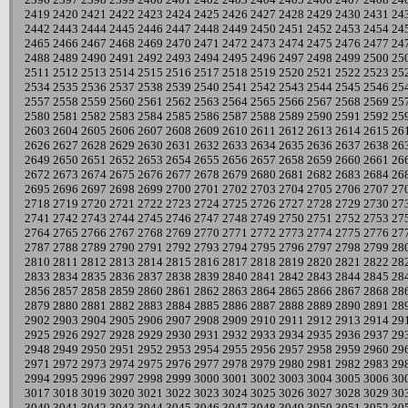
2419
2420
2421
2422
2423
2424
2425
2426
2427
2428
2429
2430
2431
24
2442
2443
2444
2445
2446
2447
2448
2449
2450
2451
2452
2453
2454
24
2465
2466
2467
2468
2469
2470
2471
2472
2473
2474
2475
2476
2477
24
2488
2489
2490
2491
2492
2493
2494
2495
2496
2497
2498
2499
2500
25
2511
2512
2513
2514
2515
2516
2517
2518
2519
2520
2521
2522
2523
25
2534
2535
2536
2537
2538
2539
2540
2541
2542
2543
2544
2545
2546
25
2557
2558
2559
2560
2561
2562
2563
2564
2565
2566
2567
2568
2569
25
2580
2581
2582
2583
2584
2585
2586
2587
2588
2589
2590
2591
2592
25
2603
2604
2605
2606
2607
2608
2609
2610
2611
2612
2613
2614
2615
26
2626
2627
2628
2629
2630
2631
2632
2633
2634
2635
2636
2637
2638
26
2649
2650
2651
2652
2653
2654
2655
2656
2657
2658
2659
2660
2661
26
2672
2673
2674
2675
2676
2677
2678
2679
2680
2681
2682
2683
2684
26
2695
2696
2697
2698
2699
2700
2701
2702
2703
2704
2705
2706
2707
27
2718
2719
2720
2721
2722
2723
2724
2725
2726
2727
2728
2729
2730
27
2741
2742
2743
2744
2745
2746
2747
2748
2749
2750
2751
2752
2753
27
2764
2765
2766
2767
2768
2769
2770
2771
2772
2773
2774
2775
2776
27
2787
2788
2789
2790
2791
2792
2793
2794
2795
2796
2797
2798
2799
28
2810
2811
2812
2813
2814
2815
2816
2817
2818
2819
2820
2821
2822
28
2833
2834
2835
2836
2837
2838
2839
2840
2841
2842
2843
2844
2845
28
2856
2857
2858
2859
2860
2861
2862
2863
2864
2865
2866
2867
2868
28
2879
2880
2881
2882
2883
2884
2885
2886
2887
2888
2889
2890
2891
28
2902
2903
2904
2905
2906
2907
2908
2909
2910
2911
2912
2913
2914
29
2925
2926
2927
2928
2929
2930
2931
2932
2933
2934
2935
2936
2937
29
2948
2949
2950
2951
2952
2953
2954
2955
2956
2957
2958
2959
2960
29
2971
2972
2973
2974
2975
2976
2977
2978
2979
2980
2981
2982
2983
29
2994
2995
2996
2997
2998
2999
3000
3001
3002
3003
3004
3005
3006
30
3017
3018
3019
3020
3021
3022
3023
3024
3025
3026
3027
3028
3029
30
3040
3041
3042
3043
3044
3045
3046
3047
3048
3049
3050
3051
3052
30