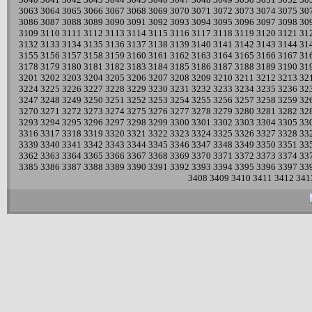
3063
3064
3065
3066
3067
3068
3069
3070
3071
3072
3073
3074
3075
30
3086
3087
3088
3089
3090
3091
3092
3093
3094
3095
3096
3097
3098
30
3109
3110
3111
3112
3113
3114
3115
3116
3117
3118
3119
3120
3121
31
3132
3133
3134
3135
3136
3137
3138
3139
3140
3141
3142
3143
3144
31
3155
3156
3157
3158
3159
3160
3161
3162
3163
3164
3165
3166
3167
31
3178
3179
3180
3181
3182
3183
3184
3185
3186
3187
3188
3189
3190
31
3201
3202
3203
3204
3205
3206
3207
3208
3209
3210
3211
3212
3213
32
3224
3225
3226
3227
3228
3229
3230
3231
3232
3233
3234
3235
3236
32
3247
3248
3249
3250
3251
3252
3253
3254
3255
3256
3257
3258
3259
32
3270
3271
3272
3273
3274
3275
3276
3277
3278
3279
3280
3281
3282
32
3293
3294
3295
3296
3297
3298
3299
3300
3301
3302
3303
3304
3305
33
3316
3317
3318
3319
3320
3321
3322
3323
3324
3325
3326
3327
3328
33
3339
3340
3341
3342
3343
3344
3345
3346
3347
3348
3349
3350
3351
33
3362
3363
3364
3365
3366
3367
3368
3369
3370
3371
3372
3373
3374
33
3385
3386
3387
3388
3389
3390
3391
3392
3393
3394
3395
3396
3397
33
3408
3409
3410
3411
3412
341