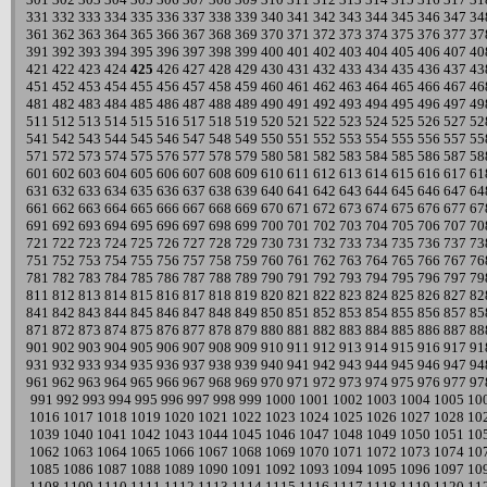
331
332
333
334
335
336
337
338
339
340
341
342
343
344
345
346
347
34
361
362
363
364
365
366
367
368
369
370
371
372
373
374
375
376
377
37
391
392
393
394
395
396
397
398
399
400
401
402
403
404
405
406
407
40
421
422
423
424
425
426
427
428
429
430
431
432
433
434
435
436
437
43
451
452
453
454
455
456
457
458
459
460
461
462
463
464
465
466
467
46
481
482
483
484
485
486
487
488
489
490
491
492
493
494
495
496
497
49
511
512
513
514
515
516
517
518
519
520
521
522
523
524
525
526
527
52
541
542
543
544
545
546
547
548
549
550
551
552
553
554
555
556
557
55
571
572
573
574
575
576
577
578
579
580
581
582
583
584
585
586
587
58
601
602
603
604
605
606
607
608
609
610
611
612
613
614
615
616
617
61
631
632
633
634
635
636
637
638
639
640
641
642
643
644
645
646
647
64
661
662
663
664
665
666
667
668
669
670
671
672
673
674
675
676
677
67
691
692
693
694
695
696
697
698
699
700
701
702
703
704
705
706
707
70
721
722
723
724
725
726
727
728
729
730
731
732
733
734
735
736
737
73
751
752
753
754
755
756
757
758
759
760
761
762
763
764
765
766
767
76
781
782
783
784
785
786
787
788
789
790
791
792
793
794
795
796
797
79
811
812
813
814
815
816
817
818
819
820
821
822
823
824
825
826
827
82
841
842
843
844
845
846
847
848
849
850
851
852
853
854
855
856
857
85
871
872
873
874
875
876
877
878
879
880
881
882
883
884
885
886
887
88
901
902
903
904
905
906
907
908
909
910
911
912
913
914
915
916
917
91
931
932
933
934
935
936
937
938
939
940
941
942
943
944
945
946
947
94
961
962
963
964
965
966
967
968
969
970
971
972
973
974
975
976
977
97
991
992
993
994
995
996
997
998
999
1000
1001
1002
1003
1004
1005
10
1016
1017
1018
1019
1020
1021
1022
1023
1024
1025
1026
1027
1028
10
1039
1040
1041
1042
1043
1044
1045
1046
1047
1048
1049
1050
1051
10
1062
1063
1064
1065
1066
1067
1068
1069
1070
1071
1072
1073
1074
10
1085
1086
1087
1088
1089
1090
1091
1092
1093
1094
1095
1096
1097
10
1108
1109
1110
1111
1112
1113
1114
1115
1116
1117
1118
1119
1120
11