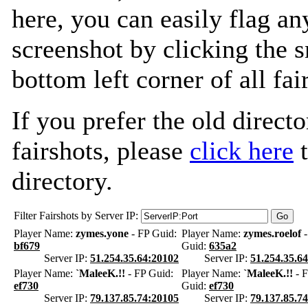
here, you can easily flag an
screenshot by clicking the s
bottom left corner of all fa
If you prefer the old directo
fairshots, please
click here
t
directory.
Filter Fairshots by Server IP:
Player Name:
zymes.yone
- FP Guid:
Player Name:
zymes.roelof
-
bf679
Guid:
635a2
Server IP:
51.254.35.64:20102
Server IP:
51.254.35.6
Player Name:
`MaleeK.!!
- FP Guid:
Player Name:
`MaleeK.!!
- 
ef730
Guid:
ef730
Server IP:
79.137.85.74:20105
Server IP:
79.137.85.7