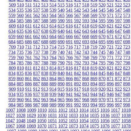
509
510
511
512
513
514
515
516
517
518
519
520
521
522
523
534
535
536
537
538
539
540
541
542
543
544
545
546
547
548
559
560
561
562
563
564
565
566
567
568
569
570
571
572
573
584
585
586
587
588
589
590
591
592
593
594
595
596
597
598
609
610
611
612
613
614
615
616
617
618
619
620
621
622
623
634
635
636
637
638
639
640
641
642
643
644
645
646
647
648
659
660
661
662
663
664
665
666
667
668
669
670
671
672
673
684
685
686
687
688
689
690
691
692
693
694
695
696
697
698
709
710
711
712
713
714
715
716
717
718
719
720
721
722
723
734
735
736
737
738
739
740
741
742
743
744
745
746
747
748
759
760
761
762
763
764
765
766
767
768
769
770
771
772
773
784
785
786
787
788
789
790
791
792
793
794
795
796
797
798
809
810
811
812
813
814
815
816
817
818
819
820
821
822
823
834
835
836
837
838
839
840
841
842
843
844
845
846
847
848
859
860
861
862
863
864
865
866
867
868
869
870
871
872
873
884
885
886
887
888
889
890
891
892
893
894
895
896
897
898
909
910
911
912
913
914
915
916
917
918
919
920
921
922
923
934
935
936
937
938
939
940
941
942
943
944
945
946
947
948
959
960
961
962
963
964
965
966
967
968
969
970
971
972
973
984
985
986
987
988
989
990
991
992
993
994
995
996
997
998
1007
1008
1009
1010
1011
1012
1013
1014
1015
1016
1017
1018
1027
1028
1029
1030
1031
1032
1033
1034
1035
1036
1037
1038
1047
1048
1049
1050
1051
1052
1053
1054
1055
1056
1057
1058
1067
1068
1069
1070
1071
1072
1073
1074
1075
1076
1077
1078