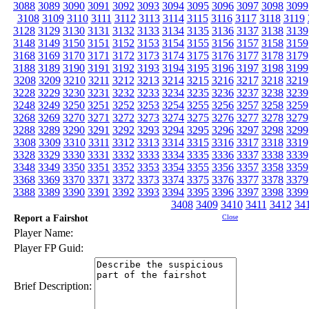
3088
3089
3090
3091
3092
3093
3094
3095
3096
3097
3098
3099
3108
3109
3110
3111
3112
3113
3114
3115
3116
3117
3118
3119
3128
3129
3130
3131
3132
3133
3134
3135
3136
3137
3138
3139
3148
3149
3150
3151
3152
3153
3154
3155
3156
3157
3158
3159
3168
3169
3170
3171
3172
3173
3174
3175
3176
3177
3178
3179
3188
3189
3190
3191
3192
3193
3194
3195
3196
3197
3198
3199
3208
3209
3210
3211
3212
3213
3214
3215
3216
3217
3218
3219
3228
3229
3230
3231
3232
3233
3234
3235
3236
3237
3238
3239
3248
3249
3250
3251
3252
3253
3254
3255
3256
3257
3258
3259
3268
3269
3270
3271
3272
3273
3274
3275
3276
3277
3278
3279
3288
3289
3290
3291
3292
3293
3294
3295
3296
3297
3298
3299
3308
3309
3310
3311
3312
3313
3314
3315
3316
3317
3318
3319
3328
3329
3330
3331
3332
3333
3334
3335
3336
3337
3338
3339
3348
3349
3350
3351
3352
3353
3354
3355
3356
3357
3358
3359
3368
3369
3370
3371
3372
3373
3374
3375
3376
3377
3378
3379
3388
3389
3390
3391
3392
3393
3394
3395
3396
3397
3398
3399
3408
3409
3410
3411
3412
34
Report a Fairshot
Close
Player Name:
Player FP Guid:
Brief Description: