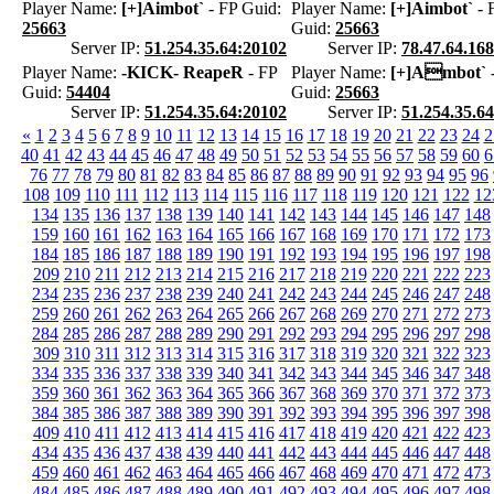
Player Name:
[+]Aimbot`
- FP Guid:
Player Name:
[+]Aimbot`
- 
25663
Guid:
25663
Server IP:
51.254.35.64:20102
Server IP:
78.47.64.16
Player Name:
-KICK- ReapeR
- FP
Player Name:
[+]Ambot`
Guid:
54404
Guid:
25663
Server IP:
51.254.35.64:20102
Server IP:
51.254.35.6
«
1
2
3
4
5
6
7
8
9
10
11
12
13
14
15
16
17
18
19
20
21
22
23
24
2
40
41
42
43
44
45
46
47
48
49
50
51
52
53
54
55
56
57
58
59
60
6
76
77
78
79
80
81
82
83
84
85
86
87
88
89
90
91
92
93
94
95
96
108
109
110
111
112
113
114
115
116
117
118
119
120
121
122
12
134
135
136
137
138
139
140
141
142
143
144
145
146
147
148
159
160
161
162
163
164
165
166
167
168
169
170
171
172
173
184
185
186
187
188
189
190
191
192
193
194
195
196
197
198
209
210
211
212
213
214
215
216
217
218
219
220
221
222
223
234
235
236
237
238
239
240
241
242
243
244
245
246
247
248
259
260
261
262
263
264
265
266
267
268
269
270
271
272
273
284
285
286
287
288
289
290
291
292
293
294
295
296
297
298
309
310
311
312
313
314
315
316
317
318
319
320
321
322
323
334
335
336
337
338
339
340
341
342
343
344
345
346
347
348
359
360
361
362
363
364
365
366
367
368
369
370
371
372
373
384
385
386
387
388
389
390
391
392
393
394
395
396
397
398
409
410
411
412
413
414
415
416
417
418
419
420
421
422
423
434
435
436
437
438
439
440
441
442
443
444
445
446
447
448
459
460
461
462
463
464
465
466
467
468
469
470
471
472
473
484
485
486
487
488
489
490
491
492
493
494
495
496
497
498