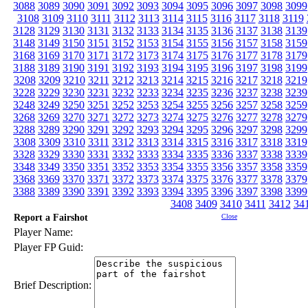
3088
3089
3090
3091
3092
3093
3094
3095
3096
3097
3098
3099
3108
3109
3110
3111
3112
3113
3114
3115
3116
3117
3118
3119
3128
3129
3130
3131
3132
3133
3134
3135
3136
3137
3138
3139
3148
3149
3150
3151
3152
3153
3154
3155
3156
3157
3158
3159
3168
3169
3170
3171
3172
3173
3174
3175
3176
3177
3178
3179
3188
3189
3190
3191
3192
3193
3194
3195
3196
3197
3198
3199
3208
3209
3210
3211
3212
3213
3214
3215
3216
3217
3218
3219
3228
3229
3230
3231
3232
3233
3234
3235
3236
3237
3238
3239
3248
3249
3250
3251
3252
3253
3254
3255
3256
3257
3258
3259
3268
3269
3270
3271
3272
3273
3274
3275
3276
3277
3278
3279
3288
3289
3290
3291
3292
3293
3294
3295
3296
3297
3298
3299
3308
3309
3310
3311
3312
3313
3314
3315
3316
3317
3318
3319
3328
3329
3330
3331
3332
3333
3334
3335
3336
3337
3338
3339
3348
3349
3350
3351
3352
3353
3354
3355
3356
3357
3358
3359
3368
3369
3370
3371
3372
3373
3374
3375
3376
3377
3378
3379
3388
3389
3390
3391
3392
3393
3394
3395
3396
3397
3398
3399
3408
3409
3410
3411
3412
34
Report a Fairshot
Close
Player Name:
Player FP Guid:
Brief Description: