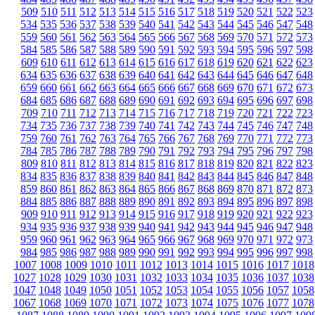
509
510
511
512
513
514
515
516
517
518
519
520
521
522
523
534
535
536
537
538
539
540
541
542
543
544
545
546
547
548
559
560
561
562
563
564
565
566
567
568
569
570
571
572
573
584
585
586
587
588
589
590
591
592
593
594
595
596
597
598
609
610
611
612
613
614
615
616
617
618
619
620
621
622
623
634
635
636
637
638
639
640
641
642
643
644
645
646
647
648
659
660
661
662
663
664
665
666
667
668
669
670
671
672
673
684
685
686
687
688
689
690
691
692
693
694
695
696
697
698
709
710
711
712
713
714
715
716
717
718
719
720
721
722
723
734
735
736
737
738
739
740
741
742
743
744
745
746
747
748
759
760
761
762
763
764
765
766
767
768
769
770
771
772
773
784
785
786
787
788
789
790
791
792
793
794
795
796
797
798
809
810
811
812
813
814
815
816
817
818
819
820
821
822
823
834
835
836
837
838
839
840
841
842
843
844
845
846
847
848
859
860
861
862
863
864
865
866
867
868
869
870
871
872
873
884
885
886
887
888
889
890
891
892
893
894
895
896
897
898
909
910
911
912
913
914
915
916
917
918
919
920
921
922
923
934
935
936
937
938
939
940
941
942
943
944
945
946
947
948
959
960
961
962
963
964
965
966
967
968
969
970
971
972
973
984
985
986
987
988
989
990
991
992
993
994
995
996
997
998
1007
1008
1009
1010
1011
1012
1013
1014
1015
1016
1017
1018
1027
1028
1029
1030
1031
1032
1033
1034
1035
1036
1037
1038
1047
1048
1049
1050
1051
1052
1053
1054
1055
1056
1057
1058
1067
1068
1069
1070
1071
1072
1073
1074
1075
1076
1077
1078