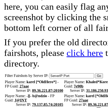
here, you can easily flag an
screenshot by clicking the s
bottom left corner of all fa
If you prefer the old directo
fairshots, please
click here
t
directory.
Filter Fairshots by Server IP:
Player Name:
karel [*OldHero*]
-
Player Name:
Khaled*Kore
FP Guid:
27aae
Guid:
7e90b
Server IP:
89.36.221.87:20100
Server IP:
31.186.250.9
Player Name:
-][- b@ndzio
- FP
Player Name:
karel [*OldH
Guid:
J@INT
FP Guid:
27aae
Server IP:
79.137.85.74:20105
Server IP:
89.36.221.8