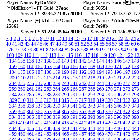
Player Name:
PyRaMiD
Player Name:
Funnybow
[*OldHero*]
- FP Guid:
27aae
Guid:
5055f
Server IP:
89.36.221.87:20100
Server IP:
79.137.52.17
Player Name:
[+] k1d`
- FP Guid:
Player Name:
*Abdo*DesH
25663
Guid:
7e90b
Server IP:
51.254.35.64:20109
Server IP:
31.186.250.9
«
1
2
3
4
5
6
7
8
9
10
11
12
13
14
15
16
17
18
19
20
21
22
23
24
2
40
41
42
43
44
45
46
47
48
49
50
51
52
53
54
55
56
57
58
59
60
6
76
77
78
79
80
81
82
83
84
85
86
87
88
89
90
91
92
93
94
95
96
108
109
110
111
112
113
114
115
116
117
118
119
120
121
122
12
134
135
136
137
138
139
140
141
142
143
144
145
146
147
148
159
160
161
162
163
164
165
166
167
168
169
170
171
172
173
184
185
186
187
188
189
190
191
192
193
194
195
196
197
198
209
210
211
212
213
214
215
216
217
218
219
220
221
222
223
234
235
236
237
238
239
240
241
242
243
244
245
246
247
248
259
260
261
262
263
264
265
266
267
268
269
270
271
272
273
284
285
286
287
288
289
290
291
292
293
294
295
296
297
298
309
310
311
312
313
314
315
316
317
318
319
320
321
322
323
334
335
336
337
338
339
340
341
342
343
344
345
346
347
348
359
360
361
362
363
364
365
366
367
368
369
370
371
372
373
384
385
386
387
388
389
390
391
392
393
394
395
396
397
398
409
410
411
412
413
414
415
416
417
418
419
420
421
422
423
434
435
436
437
438
439
440
441
442
443
444
445
446
447
448
459
460
461
462
463
464
465
466
467
468
469
470
471
472
473
484
485
486
487
488
489
490
491
492
493
494
495
496
497
498