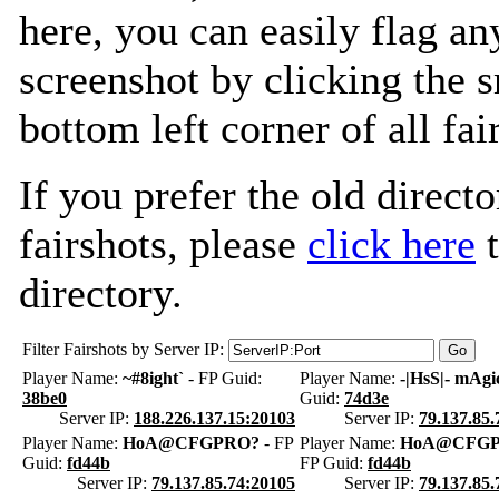
here, you can easily flag an
screenshot by clicking the s
bottom left corner of all fa
If you prefer the old directo
fairshots, please
click here
t
directory.
Filter Fairshots by Server IP:
Player Name:
~#8ight`
- FP Guid:
Player Name:
-|HsS|- mAgi
38be0
Guid:
74d3e
Server IP:
188.226.137.15:20103
Server IP:
79.137.85.
Player Name:
HoA@CFGPRO?
- FP
Player Name:
HoA@CFG
Guid:
fd44b
FP Guid:
fd44b
Server IP:
79.137.85.74:20105
Server IP:
79.137.85.