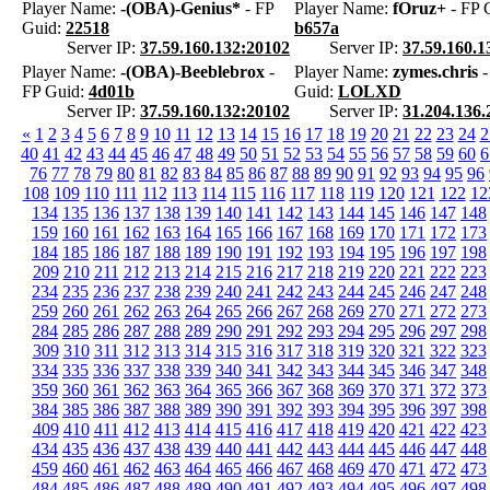
Player Name:
-(OBA)-Genius*
- FP
Player Name:
fOruz+
- FP 
Guid:
22518
b657a
Server IP:
37.59.160.132:20102
Server IP:
37.59.160.1
Player Name:
-(OBA)-Beeblebrox
-
Player Name:
zymes.chris
-
FP Guid:
4d01b
Guid:
LOLXD
Server IP:
37.59.160.132:20102
Server IP:
31.204.136.
«
1
2
3
4
5
6
7
8
9
10
11
12
13
14
15
16
17
18
19
20
21
22
23
24
2
40
41
42
43
44
45
46
47
48
49
50
51
52
53
54
55
56
57
58
59
60
6
76
77
78
79
80
81
82
83
84
85
86
87
88
89
90
91
92
93
94
95
96
108
109
110
111
112
113
114
115
116
117
118
119
120
121
122
12
134
135
136
137
138
139
140
141
142
143
144
145
146
147
148
159
160
161
162
163
164
165
166
167
168
169
170
171
172
173
184
185
186
187
188
189
190
191
192
193
194
195
196
197
198
209
210
211
212
213
214
215
216
217
218
219
220
221
222
223
234
235
236
237
238
239
240
241
242
243
244
245
246
247
248
259
260
261
262
263
264
265
266
267
268
269
270
271
272
273
284
285
286
287
288
289
290
291
292
293
294
295
296
297
298
309
310
311
312
313
314
315
316
317
318
319
320
321
322
323
334
335
336
337
338
339
340
341
342
343
344
345
346
347
348
359
360
361
362
363
364
365
366
367
368
369
370
371
372
373
384
385
386
387
388
389
390
391
392
393
394
395
396
397
398
409
410
411
412
413
414
415
416
417
418
419
420
421
422
423
434
435
436
437
438
439
440
441
442
443
444
445
446
447
448
459
460
461
462
463
464
465
466
467
468
469
470
471
472
473
484
485
486
487
488
489
490
491
492
493
494
495
496
497
498