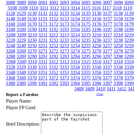
3088
3089
3090
3091
3092
3093
3094
3095
3096
3097
3098
3099
3108
3109
3110
3111
3112
3113
3114
3115
3116
3117
3118
3119
3128
3129
3130
3131
3132
3133
3134
3135
3136
3137
3138
3139
3148
3149
3150
3151
3152
3153
3154
3155
3156
3157
3158
3159
3168
3169
3170
3171
3172
3173
3174
3175
3176
3177
3178
3179
3188
3189
3190
3191
3192
3193
3194
3195
3196
3197
3198
3199
3208
3209
3210
3211
3212
3213
3214
3215
3216
3217
3218
3219
3228
3229
3230
3231
3232
3233
3234
3235
3236
3237
3238
3239
3248
3249
3250
3251
3252
3253
3254
3255
3256
3257
3258
3259
3268
3269
3270
3271
3272
3273
3274
3275
3276
3277
3278
3279
3288
3289
3290
3291
3292
3293
3294
3295
3296
3297
3298
3299
3308
3309
3310
3311
3312
3313
3314
3315
3316
3317
3318
3319
3328
3329
3330
3331
3332
3333
3334
3335
3336
3337
3338
3339
3348
3349
3350
3351
3352
3353
3354
3355
3356
3357
3358
3359
3368
3369
3370
3371
3372
3373
3374
3375
3376
3377
3378
3379
3388
3389
3390
3391
3392
3393
3394
3395
3396
3397
3398
3399
3408
3409
3410
3411
3412
34
Report a Fairshot
Close
Player Name:
Player FP Guid:
Brief Description: