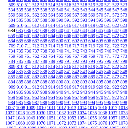
509
510
511
512
513
514
515
516
517
518
519
520
521
522
523
534
535
536
537
538
539
540
541
542
543
544
545
546
547
548
559
560
561
562
563
564
565
566
567
568
569
570
571
572
573
584
585
586
587
588
589
590
591
592
593
594
595
596
597
598
609
610
611
612
613
614
615
616
617
618
619
620
621
622
623
634
635
636
637
638
639
640
641
642
643
644
645
646
647
648
659
660
661
662
663
664
665
666
667
668
669
670
671
672
673
684
685
686
687
688
689
690
691
692
693
694
695
696
697
698
709
710
711
712
713
714
715
716
717
718
719
720
721
722
723
734
735
736
737
738
739
740
741
742
743
744
745
746
747
748
759
760
761
762
763
764
765
766
767
768
769
770
771
772
773
784
785
786
787
788
789
790
791
792
793
794
795
796
797
798
809
810
811
812
813
814
815
816
817
818
819
820
821
822
823
834
835
836
837
838
839
840
841
842
843
844
845
846
847
848
859
860
861
862
863
864
865
866
867
868
869
870
871
872
873
884
885
886
887
888
889
890
891
892
893
894
895
896
897
898
909
910
911
912
913
914
915
916
917
918
919
920
921
922
923
934
935
936
937
938
939
940
941
942
943
944
945
946
947
948
959
960
961
962
963
964
965
966
967
968
969
970
971
972
973
984
985
986
987
988
989
990
991
992
993
994
995
996
997
998
1007
1008
1009
1010
1011
1012
1013
1014
1015
1016
1017
1018
1027
1028
1029
1030
1031
1032
1033
1034
1035
1036
1037
1038
1047
1048
1049
1050
1051
1052
1053
1054
1055
1056
1057
1058
1067
1068
1069
1070
1071
1072
1073
1074
1075
1076
1077
1078