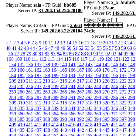
Player Name:
x_x JouluP
Player Name:
sala
- FP Guid:
bb685
FP Guid:
27aae
Server IP:
31.204.154.254:20100
Server IP:
149.202.63
Player Name:
[+]
Player Name:
Cr4sh`
- FP Guid:
25663

- FP G
Server IP:
149.202.63.22:20104
74c3e
Server IP:
149.202.63
«
1
2
3
4
5
6
7
8
9
10
11
12
13
14
15
16
17
18
19
20
21
22
23
24
2
40
41
42
43
44
45
46
47
48
49
50
51
52
53
54
55
56
57
58
59
60
6
76
77
78
79
80
81
82
83
84
85
86
87
88
89
90
91
92
93
94
95
96
108
109
110
111
112
113
114
115
116
117
118
119
120
121
122
12
134
135
136
137
138
139
140
141
142
143
144
145
146
147
148
159
160
161
162
163
164
165
166
167
168
169
170
171
172
173
184
185
186
187
188
189
190
191
192
193
194
195
196
197
198
209
210
211
212
213
214
215
216
217
218
219
220
221
222
223
234
235
236
237
238
239
240
241
242
243
244
245
246
247
248
259
260
261
262
263
264
265
266
267
268
269
270
271
272
273
284
285
286
287
288
289
290
291
292
293
294
295
296
297
298
309
310
311
312
313
314
315
316
317
318
319
320
321
322
323
334
335
336
337
338
339
340
341
342
343
344
345
346
347
348
359
360
361
362
363
364
365
366
367
368
369
370
371
372
373
384
385
386
387
388
389
390
391
392
393
394
395
396
397
398
409
410
411
412
413
414
415
416
417
418
419
420
421
422
423
434
435
436
437
438
439
440
441
442
443
444
445
446
447
448
459
460
461
462
463
464
465
466
467
468
469
470
471
472
473