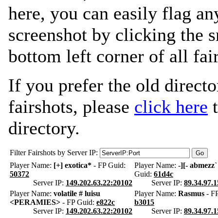
here, you can easily flag an
screenshot by clicking the s
bottom left corner of all fa
If you prefer the old directo
fairshots, please
click here
t
directory.
Filter Fairshots by Server IP:
Player Name:
[+] exotica*
- FP Guid:
Player Name:
-][- abmezz`
50372
Guid:
61d4c
Server IP:
149.202.63.22:20102
Server IP:
89.34.97.
Player Name:
volatile # luisu
Player Name:
Rasmus
- FP
<PERAMIES>
- FP Guid:
e822c
b3015
Server IP:
149.202.63.22:20102
Server IP:
89.34.97.