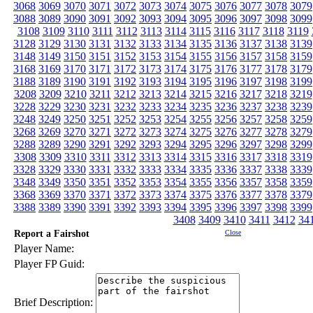
3068
3069
3070
3071
3072
3073
3074
3075
3076
3077
3078
3079
3088
3089
3090
3091
3092
3093
3094
3095
3096
3097
3098
3099
3108
3109
3110
3111
3112
3113
3114
3115
3116
3117
3118
3119
3128
3129
3130
3131
3132
3133
3134
3135
3136
3137
3138
3139
3148
3149
3150
3151
3152
3153
3154
3155
3156
3157
3158
3159
3168
3169
3170
3171
3172
3173
3174
3175
3176
3177
3178
3179
3188
3189
3190
3191
3192
3193
3194
3195
3196
3197
3198
3199
3208
3209
3210
3211
3212
3213
3214
3215
3216
3217
3218
3219
3228
3229
3230
3231
3232
3233
3234
3235
3236
3237
3238
3239
3248
3249
3250
3251
3252
3253
3254
3255
3256
3257
3258
3259
3268
3269
3270
3271
3272
3273
3274
3275
3276
3277
3278
3279
3288
3289
3290
3291
3292
3293
3294
3295
3296
3297
3298
3299
3308
3309
3310
3311
3312
3313
3314
3315
3316
3317
3318
3319
3328
3329
3330
3331
3332
3333
3334
3335
3336
3337
3338
3339
3348
3349
3350
3351
3352
3353
3354
3355
3356
3357
3358
3359
3368
3369
3370
3371
3372
3373
3374
3375
3376
3377
3378
3379
3388
3389
3390
3391
3392
3393
3394
3395
3396
3397
3398
3399
3408
3409
3410
3411
3412
34
Report a Fairshot
Close
Player Name:
Player FP Guid:
Brief Description: