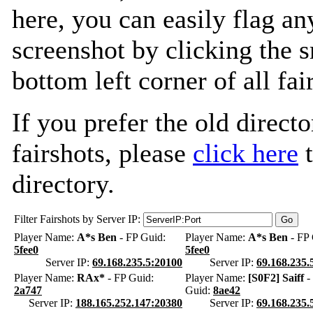
here, you can easily flag an
screenshot by clicking the s
bottom left corner of all fa
If you prefer the old directo
fairshots, please
click here
t
directory.
Filter Fairshots by Server IP:
Player Name:
A*s Ben
- FP Guid:
Player Name:
A*s Ben
- FP 
5fee0
5fee0
Server IP:
69.168.235.5:20100
Server IP:
69.168.235.
Player Name:
RAx*
- FP Guid:
Player Name:
[S0F2] Saiff
-
2a747
Guid:
8ae42
Server IP:
188.165.252.147:20380
Server IP:
69.168.235.