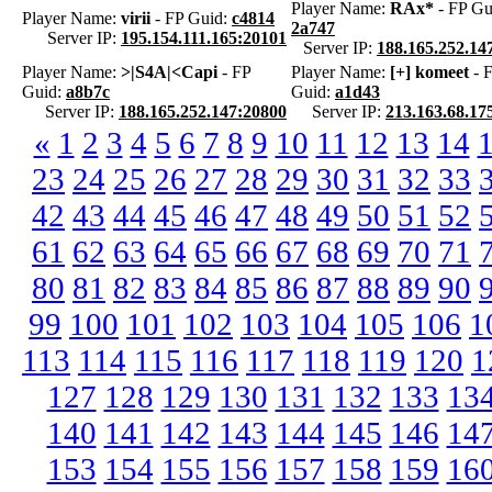
Player Name:
RAx*
- FP Gu
Player Name:
virii
- FP Guid:
c4814
2a747
Server IP:
195.154.111.165:20101
Server IP:
188.165.252.14
Player Name:
>|S4A|<Capi
- FP
Player Name:
[+] komeet
- 
Guid:
a8b7c
Guid:
a1d43
Server IP:
188.165.252.147:20800
Server IP:
213.163.68.17
«
1
2
3
4
5
6
7
8
9
10
11
12
13
14
23
24
25
26
27
28
29
30
31
32
33
42
43
44
45
46
47
48
49
50
51
52
61
62
63
64
65
66
67
68
69
70
71
80
81
82
83
84
85
86
87
88
89
90
99
100
101
102
103
104
105
106
1
113
114
115
116
117
118
119
120
1
127
128
129
130
131
132
133
13
140
141
142
143
144
145
146
14
153
154
155
156
157
158
159
16