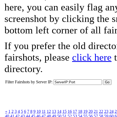
here, you can easily flag an
screenshot by clicking the s
bottom left corner of all fa
If you prefer the old directo
fairshots, please
click here
t
directory.
Filter Fairshots by Server IP:
«
1
2
3
4
5
6
7
8
9
10
11
12
13
14
15
16
17
18
19
20
21
22
23
24
2
40
41
42
43
44
45
46
47
48
49
50
51
52
53
54
55
56
57
58
59
60
6