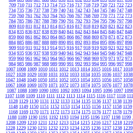
709
710
711
712
713
714
715
716
717
718
719
720
721
722
723
734
735
736
737
738
739
740
741
742
743
744
745
746
747
748
759
760
761
762
763
764
765
766
767
768
769
770
771
772
773
784
785
786
787
788
789
790
791
792
793
794
795
796
797
798
809
810
811
812
813
814
815
816
817
818
819
820
821
822
823
834
835
836
837
838
839
840
841
842
843
844
845
846
847
848
859
860
861
862
863
864
865
866
867
868
869
870
871
872
873
884
885
886
887
888
889
890
891
892
893
894
895
896
897
898
909
910
911
912
913
914
915
916
917
918
919
920
921
922
923
934
935
936
937
938
939
940
941
942
943
944
945
946
947
948
959
960
961
962
963
964
965
966
967
968
969
970
971
972
973
984
985
986
987
988
989
990
991
992
993
994
995
996
997
998
1007
1008
1009
1010
1011
1012
1013
1014
1015
1016
1017
1018
1027
1028
1029
1030
1031
1032
1033
1034
1035
1036
1037
1038
1047
1048
1049
1050
1051
1052
1053
1054
1055
1056
1057
1058
1067
1068
1069
1070
1071
1072
1073
1074
1075
1076
1077
1078
1087
1088
1089
1090
1091
1092
1093
1094
1095
1096
1097
109
1107
1108
1109
1110
1111
1112
1113
1114
1115
1116
1117
1118
11
1128
1129
1130
1131
1132
1133
1134
1135
1136
1137
1138
1139
1148
1149
1150
1151
1152
1153
1154
1155
1156
1157
1158
1159
1168
1169
1170
1171
1172
1173
1174
1175
1176
1177
1178
1179
1188
1189
1190
1191
1192
1193
1194
1195
1196
1197
1198
1199
1208
1209
1210
1211
1212
1213
1214
1215
1216
1217
1218
1219
1228
1229
1230
1231
1232
1233
1234
1235
1236
1237
1238
1239