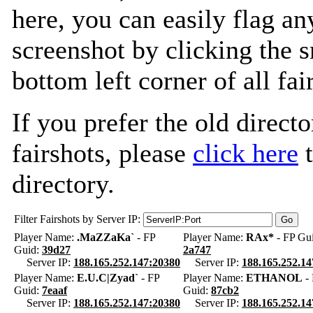
here, you can easily flag an
screenshot by clicking the s
bottom left corner of all fa
If you prefer the old directo
fairshots, please
click here
t
directory.
Filter Fairshots by Server IP:
Player Name:
.MaZZaKa`
- FP
Player Name:
RAx*
- FP Gui
Guid:
39d27
2a747
Server IP:
188.165.252.147:20380
Server IP:
188.165.252.14
Player Name:
E.U.C|Zyad`
- FP
Player Name:
ETHANOL
- 
Guid:
7eaaf
Guid:
87cb2
Server IP:
188.165.252.147:20380
Server IP:
188.165.252.14