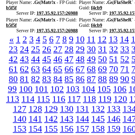
Player Name:
.Gs|Matr!x
- FP Guid:
Player Name:
.Gs|FlaSheR`
b5f5f
Guid:
f4cb9
Server IP:
197.35.92.157:26988
Server IP:
197.35.92.1
Player Name:
.Gs|Matr!x
- FP Guid:
Player Name:
.Gs|FlaSheR`
b5f5f
Guid:
f4cb9
Server IP:
197.35.92.157:26988
Server IP:
197.35.92.1
«
1
2
3
4
5
6
7
8
9
10
11
12
13
14
23
24
25
26
27
28
29
30
31
32
33
42
43
44
45
46
47
48
49
50
51
52
61
62
63
64
65
66
67
68
69
70
71
80
81
82
83
84
85
86
87
88
89
90
99
100
101
102
103
104
105
106
1
113
114
115
116
117
118
119
120
1
127
128
129
130
131
132
133
13
140
141
142
143
144
145
146
14
153
154
155
156
157
158
159
16