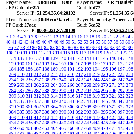
Player Name:
-=]OldHero[=-fOur`
Player Name:
-=s|R'*Ball*
- FP Guid:
de395
Guid:
bbf77
Server IP:
51.254.35.64:20102
Server IP:
51.254.35.6
Player Name:
-=]OldHero*karel
-
Player Name:
cLg # meert.
- 
FP Guid:
27aae
Guid:
5ea52
Server IP:
89.36.221.87:20100
Server IP:
89.36.221.8
«
1
2
3
4
5
6
7
8
9
10
11
12
13
14
15
16
17
18
19
20
21
22
23
24
2
40
41
42
43
44
45
46
47
48
49
50
51
52
53
54
55
56
57
58
59
60
6
76
77
78
79
80
81
82
83
84
85
86
87
88
89
90
91
92
93
94
95
96
108
109
110
111
112
113
114
115
116
117
118
119
120
121
122
12
134
135
136
137
138
139
140
141
142
143
144
145
146
147
148
159
160
161
162
163
164
165
166
167
168
169
170
171
172
173
184
185
186
187
188
189
190
191
192
193
194
195
196
197
198
209
210
211
212
213
214
215
216
217
218
219
220
221
222
223
234
235
236
237
238
239
240
241
242
243
244
245
246
247
248
259
260
261
262
263
264
265
266
267
268
269
270
271
272
273
284
285
286
287
288
289
290
291
292
293
294
295
296
297
298
309
310
311
312
313
314
315
316
317
318
319
320
321
322
323
334
335
336
337
338
339
340
341
342
343
344
345
346
347
348
359
360
361
362
363
364
365
366
367
368
369
370
371
372
373
384
385
386
387
388
389
390
391
392
393
394
395
396
397
398
409
410
411
412
413
414
415
416
417
418
419
420
421
422
423
434
435
436
437
438
439
440
441
442
443
444
445
446
447
448
459
460
461
462
463
464
465
466
467
468
469
470
471
472
473
484
485
486
487
488
489
490
491
492
493
494
495
496
497
498