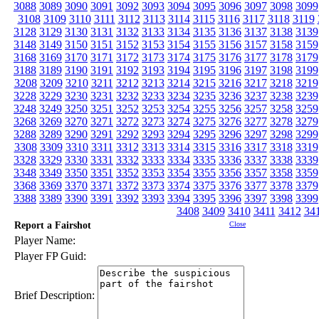
3088
3089
3090
3091
3092
3093
3094
3095
3096
3097
3098
3099
3108
3109
3110
3111
3112
3113
3114
3115
3116
3117
3118
3119
3128
3129
3130
3131
3132
3133
3134
3135
3136
3137
3138
3139
3148
3149
3150
3151
3152
3153
3154
3155
3156
3157
3158
3159
3168
3169
3170
3171
3172
3173
3174
3175
3176
3177
3178
3179
3188
3189
3190
3191
3192
3193
3194
3195
3196
3197
3198
3199
3208
3209
3210
3211
3212
3213
3214
3215
3216
3217
3218
3219
3228
3229
3230
3231
3232
3233
3234
3235
3236
3237
3238
3239
3248
3249
3250
3251
3252
3253
3254
3255
3256
3257
3258
3259
3268
3269
3270
3271
3272
3273
3274
3275
3276
3277
3278
3279
3288
3289
3290
3291
3292
3293
3294
3295
3296
3297
3298
3299
3308
3309
3310
3311
3312
3313
3314
3315
3316
3317
3318
3319
3328
3329
3330
3331
3332
3333
3334
3335
3336
3337
3338
3339
3348
3349
3350
3351
3352
3353
3354
3355
3356
3357
3358
3359
3368
3369
3370
3371
3372
3373
3374
3375
3376
3377
3378
3379
3388
3389
3390
3391
3392
3393
3394
3395
3396
3397
3398
3399
3408
3409
3410
3411
3412
34
Report a Fairshot
Close
Player Name:
Player FP Guid:
Brief Description: