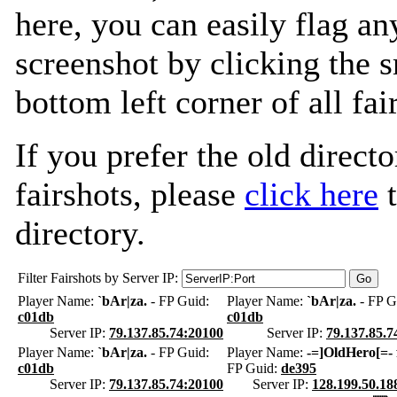
here, you can easily flag an
screenshot by clicking the s
bottom left corner of all fa
If you prefer the old directo
fairshots, please
click here
t
directory.
Filter Fairshots by Server IP:
Player Name:
`bAr|za.
- FP Guid:
Player Name:
`bAr|za.
- FP G
c01db
c01db
Server IP:
79.137.85.74:20100
Server IP:
79.137.85.7
Player Name:
`bAr|za.
- FP Guid:
Player Name:
-=]OldHero[=-
c01db
FP Guid:
de395
Server IP:
79.137.85.74:20100
Server IP:
128.199.50.18