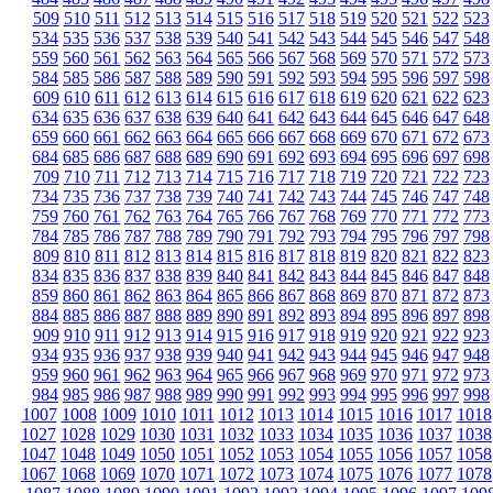
509
510
511
512
513
514
515
516
517
518
519
520
521
522
523
534
535
536
537
538
539
540
541
542
543
544
545
546
547
548
559
560
561
562
563
564
565
566
567
568
569
570
571
572
573
584
585
586
587
588
589
590
591
592
593
594
595
596
597
598
609
610
611
612
613
614
615
616
617
618
619
620
621
622
623
634
635
636
637
638
639
640
641
642
643
644
645
646
647
648
659
660
661
662
663
664
665
666
667
668
669
670
671
672
673
684
685
686
687
688
689
690
691
692
693
694
695
696
697
698
709
710
711
712
713
714
715
716
717
718
719
720
721
722
723
734
735
736
737
738
739
740
741
742
743
744
745
746
747
748
759
760
761
762
763
764
765
766
767
768
769
770
771
772
773
784
785
786
787
788
789
790
791
792
793
794
795
796
797
798
809
810
811
812
813
814
815
816
817
818
819
820
821
822
823
834
835
836
837
838
839
840
841
842
843
844
845
846
847
848
859
860
861
862
863
864
865
866
867
868
869
870
871
872
873
884
885
886
887
888
889
890
891
892
893
894
895
896
897
898
909
910
911
912
913
914
915
916
917
918
919
920
921
922
923
934
935
936
937
938
939
940
941
942
943
944
945
946
947
948
959
960
961
962
963
964
965
966
967
968
969
970
971
972
973
984
985
986
987
988
989
990
991
992
993
994
995
996
997
998
1007
1008
1009
1010
1011
1012
1013
1014
1015
1016
1017
1018
1027
1028
1029
1030
1031
1032
1033
1034
1035
1036
1037
1038
1047
1048
1049
1050
1051
1052
1053
1054
1055
1056
1057
1058
1067
1068
1069
1070
1071
1072
1073
1074
1075
1076
1077
1078