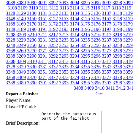
3088
3089
3090
3091
3092
3093
3094
3095
3096
3097
3098
3099
3108
3109
3110
3111
3112
3113
3114
3115
3116
3117
3118
3119
3128
3129
3130
3131
3132
3133
3134
3135
3136
3137
3138
3139
3148
3149
3150
3151
3152
3153
3154
3155
3156
3157
3158
3159
3168
3169
3170
3171
3172
3173
3174
3175
3176
3177
3178
3179
3188
3189
3190
3191
3192
3193
3194
3195
3196
3197
3198
3199
3208
3209
3210
3211
3212
3213
3214
3215
3216
3217
3218
3219
3228
3229
3230
3231
3232
3233
3234
3235
3236
3237
3238
3239
3248
3249
3250
3251
3252
3253
3254
3255
3256
3257
3258
3259
3268
3269
3270
3271
3272
3273
3274
3275
3276
3277
3278
3279
3288
3289
3290
3291
3292
3293
3294
3295
3296
3297
3298
3299
3308
3309
3310
3311
3312
3313
3314
3315
3316
3317
3318
3319
3328
3329
3330
3331
3332
3333
3334
3335
3336
3337
3338
3339
3348
3349
3350
3351
3352
3353
3354
3355
3356
3357
3358
3359
3368
3369
3370
3371
3372
3373
3374
3375
3376
3377
3378
3379
3388
3389
3390
3391
3392
3393
3394
3395
3396
3397
3398
3399
3408
3409
3410
3411
3412
34
Report a Fairshot
Close
Player Name:
Player FP Guid:
Brief Description: