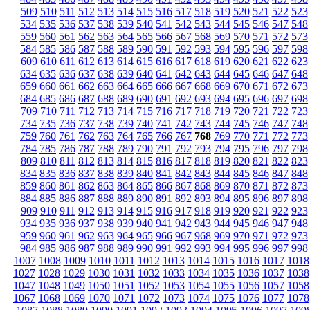
509
510
511
512
513
514
515
516
517
518
519
520
521
522
523
534
535
536
537
538
539
540
541
542
543
544
545
546
547
548
559
560
561
562
563
564
565
566
567
568
569
570
571
572
573
584
585
586
587
588
589
590
591
592
593
594
595
596
597
598
609
610
611
612
613
614
615
616
617
618
619
620
621
622
623
634
635
636
637
638
639
640
641
642
643
644
645
646
647
648
659
660
661
662
663
664
665
666
667
668
669
670
671
672
673
684
685
686
687
688
689
690
691
692
693
694
695
696
697
698
709
710
711
712
713
714
715
716
717
718
719
720
721
722
723
734
735
736
737
738
739
740
741
742
743
744
745
746
747
748
759
760
761
762
763
764
765
766
767
768
769
770
771
772
773
784
785
786
787
788
789
790
791
792
793
794
795
796
797
798
809
810
811
812
813
814
815
816
817
818
819
820
821
822
823
834
835
836
837
838
839
840
841
842
843
844
845
846
847
848
859
860
861
862
863
864
865
866
867
868
869
870
871
872
873
884
885
886
887
888
889
890
891
892
893
894
895
896
897
898
909
910
911
912
913
914
915
916
917
918
919
920
921
922
923
934
935
936
937
938
939
940
941
942
943
944
945
946
947
948
959
960
961
962
963
964
965
966
967
968
969
970
971
972
973
984
985
986
987
988
989
990
991
992
993
994
995
996
997
998
1007
1008
1009
1010
1011
1012
1013
1014
1015
1016
1017
1018
1027
1028
1029
1030
1031
1032
1033
1034
1035
1036
1037
1038
1047
1048
1049
1050
1051
1052
1053
1054
1055
1056
1057
1058
1067
1068
1069
1070
1071
1072
1073
1074
1075
1076
1077
1078