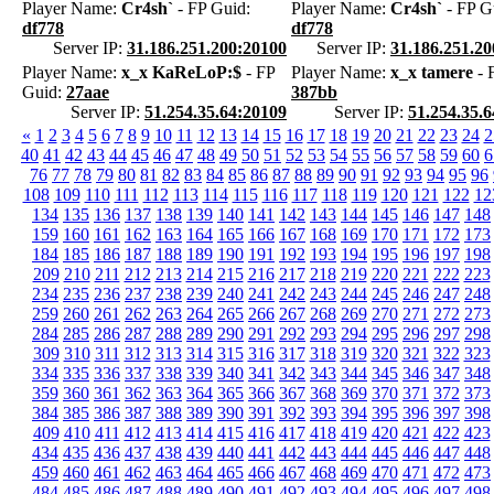
Player Name:
Cr4sh`
- FP Guid:
Player Name:
Cr4sh`
- FP G
df778
df778
Server IP:
31.186.251.200:20100
Server IP:
31.186.251.2
Player Name:
x_x KaReLoP:$
- FP
Player Name:
x_x tamere
- 
Guid:
27aae
387bb
Server IP:
51.254.35.64:20109
Server IP:
51.254.35.
«
1
2
3
4
5
6
7
8
9
10
11
12
13
14
15
16
17
18
19
20
21
22
23
24
2
40
41
42
43
44
45
46
47
48
49
50
51
52
53
54
55
56
57
58
59
60
6
76
77
78
79
80
81
82
83
84
85
86
87
88
89
90
91
92
93
94
95
96
108
109
110
111
112
113
114
115
116
117
118
119
120
121
122
12
134
135
136
137
138
139
140
141
142
143
144
145
146
147
148
159
160
161
162
163
164
165
166
167
168
169
170
171
172
173
184
185
186
187
188
189
190
191
192
193
194
195
196
197
198
209
210
211
212
213
214
215
216
217
218
219
220
221
222
223
234
235
236
237
238
239
240
241
242
243
244
245
246
247
248
259
260
261
262
263
264
265
266
267
268
269
270
271
272
273
284
285
286
287
288
289
290
291
292
293
294
295
296
297
298
309
310
311
312
313
314
315
316
317
318
319
320
321
322
323
334
335
336
337
338
339
340
341
342
343
344
345
346
347
348
359
360
361
362
363
364
365
366
367
368
369
370
371
372
373
384
385
386
387
388
389
390
391
392
393
394
395
396
397
398
409
410
411
412
413
414
415
416
417
418
419
420
421
422
423
434
435
436
437
438
439
440
441
442
443
444
445
446
447
448
459
460
461
462
463
464
465
466
467
468
469
470
471
472
473
484
485
486
487
488
489
490
491
492
493
494
495
496
497
498