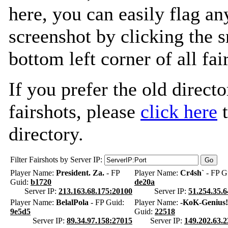
here, you can easily flag an
screenshot by clicking the s
bottom left corner of all fa
If you prefer the old directo
fairshots, please
click here
t
directory.
Filter Fairshots by Server IP:
Player Name:
President. Za.
- FP
Player Name:
Cr4sh`
- FP G
Guid:
b1720
de20a
Server IP:
213.163.68.175:20100
Server IP:
51.254.35.
Player Name:
BelalPola
- FP Guid:
Player Name:
-KoK-Genius!
9e5d5
Guid:
22518
Server IP:
89.34.97.158:27015
Server IP:
149.202.63.