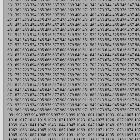
331
332
333
334
335
336
337
338
339
340
341
342
343
344
345
346
347
34
361
362
363
364
365
366
367
368
369
370
371
372
373
374
375
376
377
37
391
392
393
394
395
396
397
398
399
400
401
402
403
404
405
406
407
40
421
422
423
424
425
426
427
428
429
430
431
432
433
434
435
436
437
43
451
452
453
454
455
456
457
458
459
460
461
462
463
464
465
466
467
46
481
482
483
484
485
486
487
488
489
490
491
492
493
494
495
496
497
49
511
512
513
514
515
516
517
518
519
520
521
522
523
524
525
526
527
52
541
542
543
544
545
546
547
548
549
550
551
552
553
554
555
556
557
55
571
572
573
574
575
576
577
578
579
580
581
582
583
584
585
586
587
58
601
602
603
604
605
606
607
608
609
610
611
612
613
614
615
616
617
61
631
632
633
634
635
636
637
638
639
640
641
642
643
644
645
646
647
64
661
662
663
664
665
666
667
668
669
670
671
672
673
674
675
676
677
67
691
692
693
694
695
696
697
698
699
700
701
702
703
704
705
706
707
70
721
722
723
724
725
726
727
728
729
730
731
732
733
734
735
736
737
73
751
752
753
754
755
756
757
758
759
760
761
762
763
764
765
766
767
76
781
782
783
784
785
786
787
788
789
790
791
792
793
794
795
796
797
79
811
812
813
814
815
816
817
818
819
820
821
822
823
824
825
826
827
82
841
842
843
844
845
846
847
848
849
850
851
852
853
854
855
856
857
85
871
872
873
874
875
876
877
878
879
880
881
882
883
884
885
886
887
88
901
902
903
904
905
906
907
908
909
910
911
912
913
914
915
916
917
91
931
932
933
934
935
936
937
938
939
940
941
942
943
944
945
946
947
94
961
962
963
964
965
966
967
968
969
970
971
972
973
974
975
976
977
97
991
992
993
994
995
996
997
998
999
1000
1001
1002
1003
1004
1005
10
1016
1017
1018
1019
1020
1021
1022
1023
1024
1025
1026
1027
1028
10
1039
1040
1041
1042
1043
1044
1045
1046
1047
1048
1049
1050
1051
10
1062
1063
1064
1065
1066
1067
1068
1069
1070
1071
1072
1073
1074
10
1085
1086
1087
1088
1089
1090
1091
1092
1093
1094
1095
1096
1097
10
1108
1109
1110
1111
1112
1113
1114
1115
1116
1117
1118
1119
1120
11