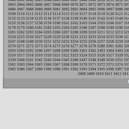
3063
3064
3065
3066
3067
3068
3069
3070
3071
3072
3073
3074
3075
30
3086
3087
3088
3089
3090
3091
3092
3093
3094
3095
3096
3097
3098
30
3109
3110
3111
3112
3113
3114
3115
3116
3117
3118
3119
3120
3121
31
3132
3133
3134
3135
3136
3137
3138
3139
3140
3141
3142
3143
3144
31
3155
3156
3157
3158
3159
3160
3161
3162
3163
3164
3165
3166
3167
31
3178
3179
3180
3181
3182
3183
3184
3185
3186
3187
3188
3189
3190
31
3201
3202
3203
3204
3205
3206
3207
3208
3209
3210
3211
3212
3213
32
3224
3225
3226
3227
3228
3229
3230
3231
3232
3233
3234
3235
3236
32
3247
3248
3249
3250
3251
3252
3253
3254
3255
3256
3257
3258
3259
32
3270
3271
3272
3273
3274
3275
3276
3277
3278
3279
3280
3281
3282
32
3293
3294
3295
3296
3297
3298
3299
3300
3301
3302
3303
3304
3305
33
3316
3317
3318
3319
3320
3321
3322
3323
3324
3325
3326
3327
3328
33
3339
3340
3341
3342
3343
3344
3345
3346
3347
3348
3349
3350
3351
33
3362
3363
3364
3365
3366
3367
3368
3369
3370
3371
3372
3373
3374
33
3385
3386
3387
3388
3389
3390
3391
3392
3393
3394
3395
3396
3397
33
3408
3409
3410
3411
3412
341