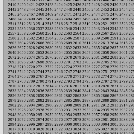
2419
2420
2421
2422
2423
2424
2425
2426
2427
2428
2429
2430
2431
24
2442
2443
2444
2445
2446
2447
2448
2449
2450
2451
2452
2453
2454
24
2465
2466
2467
2468
2469
2470
2471
2472
2473
2474
2475
2476
2477
24
2488
2489
2490
2491
2492
2493
2494
2495
2496
2497
2498
2499
2500
25
2511
2512
2513
2514
2515
2516
2517
2518
2519
2520
2521
2522
2523
25
2534
2535
2536
2537
2538
2539
2540
2541
2542
2543
2544
2545
2546
25
2557
2558
2559
2560
2561
2562
2563
2564
2565
2566
2567
2568
2569
25
2580
2581
2582
2583
2584
2585
2586
2587
2588
2589
2590
2591
2592
25
2603
2604
2605
2606
2607
2608
2609
2610
2611
2612
2613
2614
2615
26
2626
2627
2628
2629
2630
2631
2632
2633
2634
2635
2636
2637
2638
26
2649
2650
2651
2652
2653
2654
2655
2656
2657
2658
2659
2660
2661
26
2672
2673
2674
2675
2676
2677
2678
2679
2680
2681
2682
2683
2684
26
2695
2696
2697
2698
2699
2700
2701
2702
2703
2704
2705
2706
2707
27
2718
2719
2720
2721
2722
2723
2724
2725
2726
2727
2728
2729
2730
27
2741
2742
2743
2744
2745
2746
2747
2748
2749
2750
2751
2752
2753
27
2764
2765
2766
2767
2768
2769
2770
2771
2772
2773
2774
2775
2776
27
2787
2788
2789
2790
2791
2792
2793
2794
2795
2796
2797
2798
2799
28
2810
2811
2812
2813
2814
2815
2816
2817
2818
2819
2820
2821
2822
28
2833
2834
2835
2836
2837
2838
2839
2840
2841
2842
2843
2844
2845
28
2856
2857
2858
2859
2860
2861
2862
2863
2864
2865
2866
2867
2868
28
2879
2880
2881
2882
2883
2884
2885
2886
2887
2888
2889
2890
2891
28
2902
2903
2904
2905
2906
2907
2908
2909
2910
2911
2912
2913
2914
29
2925
2926
2927
2928
2929
2930
2931
2932
2933
2934
2935
2936
2937
29
2948
2949
2950
2951
2952
2953
2954
2955
2956
2957
2958
2959
2960
29
2971
2972
2973
2974
2975
2976
2977
2978
2979
2980
2981
2982
2983
29
2994
2995
2996
2997
2998
2999
3000
3001
3002
3003
3004
3005
3006
30
3017
3018
3019
3020
3021
3022
3023
3024
3025
3026
3027
3028
3029
30
3040
3041
3042
3043
3044
3045
3046
3047
3048
3049
3050
3051
3052
30