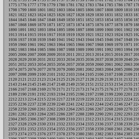
1775
1776
1777
1778
1779
1780
1781
1782
1783
1784
1785
1786
1787
17
1798
1799
1800
1801
1802
1803
1804
1805
1806
1807
1808
1809
1810
18
1821
1822
1823
1824
1825
1826
1827
1828
1829
1830
1831
1832
1833
18
1844
1845
1846
1847
1848
1849
1850
1851
1852
1853
1854
1855
1856
18
1867
1868
1869
1870
1871
1872
1873
1874
1875
1876
1877
1878
1879
18
1890
1891
1892
1893
1894
1895
1896
1897
1898
1899
1900
1901
1902
19
1913
1914
1915
1916
1917
1918
1919
1920
1921
1922
1923
1924
1925
19
1936
1937
1938
1939
1940
1941
1942
1943
1944
1945
1946
1947
1948
19
1959
1960
1961
1962
1963
1964
1965
1966
1967
1968
1969
1970
1971
19
1982
1983
1984
1985
1986
1987
1988
1989
1990
1991
1992
1993
1994
19
2005
2006
2007
2008
2009
2010
2011
2012
2013
2014
2015
2016
2017
20
2028
2029
2030
2031
2032
2033
2034
2035
2036
2037
2038
2039
2040
20
2051
2052
2053
2054
2055
2056
2057
2058
2059
2060
2061
2062
2063
20
2074
2075
2076
2077
2078
2079
2080
2081
2082
2083
2084
2085
2086
20
2097
2098
2099
2100
2101
2102
2103
2104
2105
2106
2107
2108
2109
21
2120
2121
2122
2123
2124
2125
2126
2127
2128
2129
2130
2131
2132
21
2143
2144
2145
2146
2147
2148
2149
2150
2151
2152
2153
2154
2155
21
2166
2167
2168
2169
2170
2171
2172
2173
2174
2175
2176
2177
2178
21
2189
2190
2191
2192
2193
2194
2195
2196
2197
2198
2199
2200
2201
22
2212
2213
2214
2215
2216
2217
2218
2219
2220
2221
2222
2223
2224
22
2235
2236
2237
2238
2239
2240
2241
2242
2243
2244
2245
2246
2247
22
2258
2259
2260
2261
2262
2263
2264
2265
2266
2267
2268
2269
2270
22
2281
2282
2283
2284
2285
2286
2287
2288
2289
2290
2291
2292
2293
22
2304
2305
2306
2307
2308
2309
2310
2311
2312
2313
2314
2315
2316
23
2327
2328
2329
2330
2331
2332
2333
2334
2335
2336
2337
2338
2339
23
2350
2351
2352
2353
2354
2355
2356
2357
2358
2359
2360
2361
2362
23
2373
2374
2375
2376
2377
2378
2379
2380
2381
2382
2383
2384
2385
23
2396
2397
2398
2399
2400
2401
2402
2403
2404
2405
2406
2407
2408
24