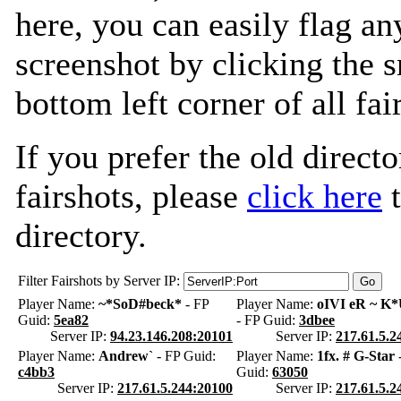
here, you can easily flag an
screenshot by clicking the s
bottom left corner of all fa
If you prefer the old directo
fairshots, please
click here
t
directory.
Filter Fairshots by Server IP:
Player Name:
~*SoD#beck*
- FP
Player Name:
oIVI eR ~ K
Guid:
5ea82
- FP Guid:
3dbee
Server IP:
94.23.146.208:20101
Server IP:
217.61.5.2
Player Name:
Andrew`
- FP Guid:
Player Name:
1fx. # G-Star
c4bb3
Guid:
63050
Server IP:
217.61.5.244:20100
Server IP:
217.61.5.2