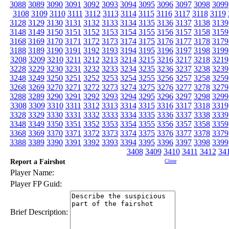
3088
3089
3090
3091
3092
3093
3094
3095
3096
3097
3098
3099
3108
3109
3110
3111
3112
3113
3114
3115
3116
3117
3118
3119
3128
3129
3130
3131
3132
3133
3134
3135
3136
3137
3138
3139
3148
3149
3150
3151
3152
3153
3154
3155
3156
3157
3158
3159
3168
3169
3170
3171
3172
3173
3174
3175
3176
3177
3178
3179
3188
3189
3190
3191
3192
3193
3194
3195
3196
3197
3198
3199
3208
3209
3210
3211
3212
3213
3214
3215
3216
3217
3218
3219
3228
3229
3230
3231
3232
3233
3234
3235
3236
3237
3238
3239
3248
3249
3250
3251
3252
3253
3254
3255
3256
3257
3258
3259
3268
3269
3270
3271
3272
3273
3274
3275
3276
3277
3278
3279
3288
3289
3290
3291
3292
3293
3294
3295
3296
3297
3298
3299
3308
3309
3310
3311
3312
3313
3314
3315
3316
3317
3318
3319
3328
3329
3330
3331
3332
3333
3334
3335
3336
3337
3338
3339
3348
3349
3350
3351
3352
3353
3354
3355
3356
3357
3358
3359
3368
3369
3370
3371
3372
3373
3374
3375
3376
3377
3378
3379
3388
3389
3390
3391
3392
3393
3394
3395
3396
3397
3398
3399
3408
3409
3410
3411
3412
34
Report a Fairshot
Close
Player Name:
Player FP Guid:
Brief Description: