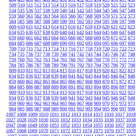
509
510
511
512
513
514
515
516
517
518
519
520
521
522
523
534
535
536
537
538
539
540
541
542
543
544
545
546
547
548
559
560
561
562
563
564
565
566
567
568
569
570
571
572
573
584
585
586
587
588
589
590
591
592
593
594
595
596
597
598
609
610
611
612
613
614
615
616
617
618
619
620
621
622
623
634
635
636
637
638
639
640
641
642
643
644
645
646
647
648
659
660
661
662
663
664
665
666
667
668
669
670
671
672
673
684
685
686
687
688
689
690
691
692
693
694
695
696
697
698
709
710
711
712
713
714
715
716
717
718
719
720
721
722
723
734
735
736
737
738
739
740
741
742
743
744
745
746
747
748
759
760
761
762
763
764
765
766
767
768
769
770
771
772
773
784
785
786
787
788
789
790
791
792
793
794
795
796
797
798
809
810
811
812
813
814
815
816
817
818
819
820
821
822
823
834
835
836
837
838
839
840
841
842
843
844
845
846
847
848
859
860
861
862
863
864
865
866
867
868
869
870
871
872
873
884
885
886
887
888
889
890
891
892
893
894
895
896
897
898
909
910
911
912
913
914
915
916
917
918
919
920
921
922
923
934
935
936
937
938
939
940
941
942
943
944
945
946
947
948
959
960
961
962
963
964
965
966
967
968
969
970
971
972
973
984
985
986
987
988
989
990
991
992
993
994
995
996
997
998
1007
1008
1009
1010
1011
1012
1013
1014
1015
1016
1017
1018
1027
1028
1029
1030
1031
1032
1033
1034
1035
1036
1037
1038
1047
1048
1049
1050
1051
1052
1053
1054
1055
1056
1057
1058
1067
1068
1069
1070
1071
1072
1073
1074
1075
1076
1077
1078