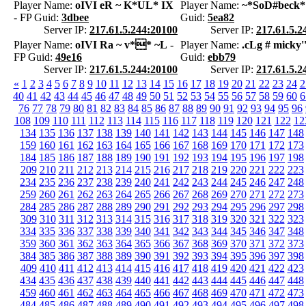
Player Name:
oIVI eR ~ K*UL* IX
Player Name:
~*SoD#beck*
- FP Guid:
3dbee
Guid:
5ea82
Server IP:
217.61.5.244:20100
Server IP:
217.61.5.2
Player Name:
oIVI Ra ~ v** ~L
-
Player Name:
.cLg # micky'
FP Guid:
49e16
Guid:
ebb79
Server IP:
217.61.5.244:20100
Server IP:
217.61.5.2
«
1
2
3
4
5
6
7
8
9
10
11
12
13
14
15
16
17
18
19
20
21
22
23
24
2
40
41
42
43
44
45
46
47
48
49
50
51
52
53
54
55
56
57
58
59
60
6
76
77
78
79
80
81
82
83
84
85
86
87
88
89
90
91
92
93
94
95
96
108
109
110
111
112
113
114
115
116
117
118
119
120
121
122
12
134
135
136
137
138
139
140
141
142
143
144
145
146
147
148
159
160
161
162
163
164
165
166
167
168
169
170
171
172
173
184
185
186
187
188
189
190
191
192
193
194
195
196
197
198
209
210
211
212
213
214
215
216
217
218
219
220
221
222
223
234
235
236
237
238
239
240
241
242
243
244
245
246
247
248
259
260
261
262
263
264
265
266
267
268
269
270
271
272
273
284
285
286
287
288
289
290
291
292
293
294
295
296
297
298
309
310
311
312
313
314
315
316
317
318
319
320
321
322
323
334
335
336
337
338
339
340
341
342
343
344
345
346
347
348
359
360
361
362
363
364
365
366
367
368
369
370
371
372
373
384
385
386
387
388
389
390
391
392
393
394
395
396
397
398
409
410
411
412
413
414
415
416
417
418
419
420
421
422
423
434
435
436
437
438
439
440
441
442
443
444
445
446
447
448
459
460
461
462
463
464
465
466
467
468
469
470
471
472
473
484
485
486
487
488
489
490
491
492
493
494
495
496
497
498