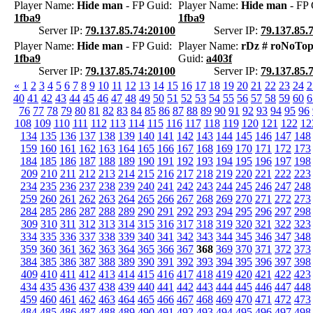
Player Name:
Hide man
- FP Guid:
Player Name:
Hide man
- FP 
1fba9
1fba9
Server IP:
79.137.85.74:20100
Server IP:
79.137.85.
Player Name:
Hide man
- FP Guid:
Player Name:
rDz # roNoTop
1fba9
Guid:
a403f
Server IP:
79.137.85.74:20100
Server IP:
79.137.85.
«
1
2
3
4
5
6
7
8
9
10
11
12
13
14
15
16
17
18
19
20
21
22
23
24
2
40
41
42
43
44
45
46
47
48
49
50
51
52
53
54
55
56
57
58
59
60
6
76
77
78
79
80
81
82
83
84
85
86
87
88
89
90
91
92
93
94
95
96
108
109
110
111
112
113
114
115
116
117
118
119
120
121
122
12
134
135
136
137
138
139
140
141
142
143
144
145
146
147
148
159
160
161
162
163
164
165
166
167
168
169
170
171
172
173
184
185
186
187
188
189
190
191
192
193
194
195
196
197
198
209
210
211
212
213
214
215
216
217
218
219
220
221
222
223
234
235
236
237
238
239
240
241
242
243
244
245
246
247
248
259
260
261
262
263
264
265
266
267
268
269
270
271
272
273
284
285
286
287
288
289
290
291
292
293
294
295
296
297
298
309
310
311
312
313
314
315
316
317
318
319
320
321
322
323
334
335
336
337
338
339
340
341
342
343
344
345
346
347
348
359
360
361
362
363
364
365
366
367
368
369
370
371
372
373
384
385
386
387
388
389
390
391
392
393
394
395
396
397
398
409
410
411
412
413
414
415
416
417
418
419
420
421
422
423
434
435
436
437
438
439
440
441
442
443
444
445
446
447
448
459
460
461
462
463
464
465
466
467
468
469
470
471
472
473
484
485
486
487
488
489
490
491
492
493
494
495
496
497
498