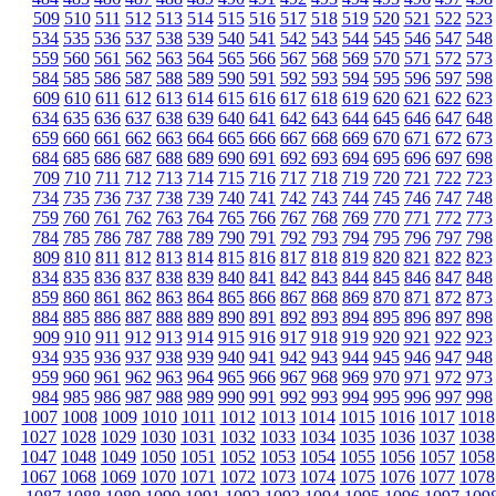
509
510
511
512
513
514
515
516
517
518
519
520
521
522
523
534
535
536
537
538
539
540
541
542
543
544
545
546
547
548
559
560
561
562
563
564
565
566
567
568
569
570
571
572
573
584
585
586
587
588
589
590
591
592
593
594
595
596
597
598
609
610
611
612
613
614
615
616
617
618
619
620
621
622
623
634
635
636
637
638
639
640
641
642
643
644
645
646
647
648
659
660
661
662
663
664
665
666
667
668
669
670
671
672
673
684
685
686
687
688
689
690
691
692
693
694
695
696
697
698
709
710
711
712
713
714
715
716
717
718
719
720
721
722
723
734
735
736
737
738
739
740
741
742
743
744
745
746
747
748
759
760
761
762
763
764
765
766
767
768
769
770
771
772
773
784
785
786
787
788
789
790
791
792
793
794
795
796
797
798
809
810
811
812
813
814
815
816
817
818
819
820
821
822
823
834
835
836
837
838
839
840
841
842
843
844
845
846
847
848
859
860
861
862
863
864
865
866
867
868
869
870
871
872
873
884
885
886
887
888
889
890
891
892
893
894
895
896
897
898
909
910
911
912
913
914
915
916
917
918
919
920
921
922
923
934
935
936
937
938
939
940
941
942
943
944
945
946
947
948
959
960
961
962
963
964
965
966
967
968
969
970
971
972
973
984
985
986
987
988
989
990
991
992
993
994
995
996
997
998
1007
1008
1009
1010
1011
1012
1013
1014
1015
1016
1017
1018
1027
1028
1029
1030
1031
1032
1033
1034
1035
1036
1037
1038
1047
1048
1049
1050
1051
1052
1053
1054
1055
1056
1057
1058
1067
1068
1069
1070
1071
1072
1073
1074
1075
1076
1077
1078