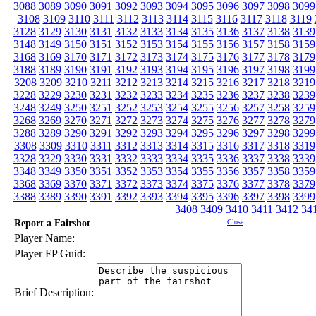
3088
3089
3090
3091
3092
3093
3094
3095
3096
3097
3098
3099
3108
3109
3110
3111
3112
3113
3114
3115
3116
3117
3118
3119
3128
3129
3130
3131
3132
3133
3134
3135
3136
3137
3138
3139
3148
3149
3150
3151
3152
3153
3154
3155
3156
3157
3158
3159
3168
3169
3170
3171
3172
3173
3174
3175
3176
3177
3178
3179
3188
3189
3190
3191
3192
3193
3194
3195
3196
3197
3198
3199
3208
3209
3210
3211
3212
3213
3214
3215
3216
3217
3218
3219
3228
3229
3230
3231
3232
3233
3234
3235
3236
3237
3238
3239
3248
3249
3250
3251
3252
3253
3254
3255
3256
3257
3258
3259
3268
3269
3270
3271
3272
3273
3274
3275
3276
3277
3278
3279
3288
3289
3290
3291
3292
3293
3294
3295
3296
3297
3298
3299
3308
3309
3310
3311
3312
3313
3314
3315
3316
3317
3318
3319
3328
3329
3330
3331
3332
3333
3334
3335
3336
3337
3338
3339
3348
3349
3350
3351
3352
3353
3354
3355
3356
3357
3358
3359
3368
3369
3370
3371
3372
3373
3374
3375
3376
3377
3378
3379
3388
3389
3390
3391
3392
3393
3394
3395
3396
3397
3398
3399
3408
3409
3410
3411
3412
34
Report a Fairshot
Close
Player Name:
Player FP Guid:
Brief Description: