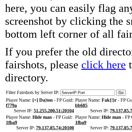
here, you can easily flag an
screenshot by clicking the s
bottom left corner of all fa
If you prefer the old directo
fairshots, please
click here
t
directory.
Filter Fairshots by Server IP:
Player Name:
[+] Da|ton
- FP Guid:
Player Name:
Fak{!}r
- FP Gu
f779a
bb685
Server IP:
51.255.200.51:20104
Server IP:
79.137.85.
Player Name:
Hide man
- FP Guid:
Player Name:
Hide man
- FP 
1fba9
1fba9
Server IP:
79.137.85.74:20100
Server IP:
79.137.85.