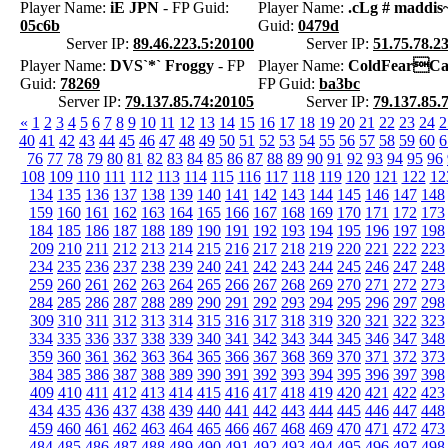
Player Name:
iE JPN
- FP Guid:
Player Name:
.cLg # maddis
05c6b
Guid:
0479d
Server IP:
89.46.223.5:20100
Server IP:
51.75.78.2
Player Name:
DVS`*` Froggy
- FP
Player Name:
ColdFearCa
Guid:
78269
FP Guid:
ba3bc
Server IP:
79.137.85.74:20105
Server IP:
79.137.85.
«
1
2
3
4
5
6
7
8
9
10
11
12
13
14
15
16
17
18
19
20
21
22
23
24
2
40
41
42
43
44
45
46
47
48
49
50
51
52
53
54
55
56
57
58
59
60
6
76
77
78
79
80
81
82
83
84
85
86
87
88
89
90
91
92
93
94
95
96
108
109
110
111
112
113
114
115
116
117
118
119
120
121
122
12
134
135
136
137
138
139
140
141
142
143
144
145
146
147
148
159
160
161
162
163
164
165
166
167
168
169
170
171
172
173
184
185
186
187
188
189
190
191
192
193
194
195
196
197
198
209
210
211
212
213
214
215
216
217
218
219
220
221
222
223
234
235
236
237
238
239
240
241
242
243
244
245
246
247
248
259
260
261
262
263
264
265
266
267
268
269
270
271
272
273
284
285
286
287
288
289
290
291
292
293
294
295
296
297
298
309
310
311
312
313
314
315
316
317
318
319
320
321
322
323
334
335
336
337
338
339
340
341
342
343
344
345
346
347
348
359
360
361
362
363
364
365
366
367
368
369
370
371
372
373
384
385
386
387
388
389
390
391
392
393
394
395
396
397
398
409
410
411
412
413
414
415
416
417
418
419
420
421
422
423
434
435
436
437
438
439
440
441
442
443
444
445
446
447
448
459
460
461
462
463
464
465
466
467
468
469
470
471
472
473
484
485
486
487
488
489
490
491
492
493
494
495
496
497
498