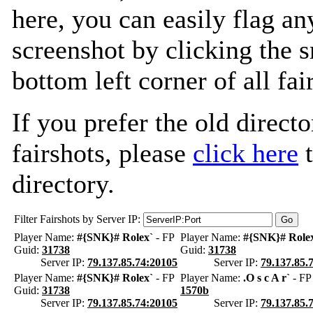
here, you can easily flag an
screenshot by clicking the s
bottom left corner of all fa
If you prefer the old directo
fairshots, please
click here
t
directory.
Filter Fairshots by Server IP:
Player Name:
#{SNK}# Rolex`
- FP
Player Name:
#{SNK}# Role
Guid:
31738
Guid:
31738
Server IP:
79.137.85.74:20105
Server IP:
79.137.85.
Player Name:
#{SNK}# Rolex`
- FP
Player Name:
.O s c A r`
- FP
Guid:
31738
1570b
Server IP:
79.137.85.74:20105
Server IP:
79.137.85.