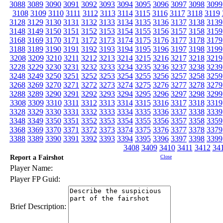
3088
3089
3090
3091
3092
3093
3094
3095
3096
3097
3098
3099
3108
3109
3110
3111
3112
3113
3114
3115
3116
3117
3118
3119
3128
3129
3130
3131
3132
3133
3134
3135
3136
3137
3138
3139
3148
3149
3150
3151
3152
3153
3154
3155
3156
3157
3158
3159
3168
3169
3170
3171
3172
3173
3174
3175
3176
3177
3178
3179
3188
3189
3190
3191
3192
3193
3194
3195
3196
3197
3198
3199
3208
3209
3210
3211
3212
3213
3214
3215
3216
3217
3218
3219
3228
3229
3230
3231
3232
3233
3234
3235
3236
3237
3238
3239
3248
3249
3250
3251
3252
3253
3254
3255
3256
3257
3258
3259
3268
3269
3270
3271
3272
3273
3274
3275
3276
3277
3278
3279
3288
3289
3290
3291
3292
3293
3294
3295
3296
3297
3298
3299
3308
3309
3310
3311
3312
3313
3314
3315
3316
3317
3318
3319
3328
3329
3330
3331
3332
3333
3334
3335
3336
3337
3338
3339
3348
3349
3350
3351
3352
3353
3354
3355
3356
3357
3358
3359
3368
3369
3370
3371
3372
3373
3374
3375
3376
3377
3378
3379
3388
3389
3390
3391
3392
3393
3394
3395
3396
3397
3398
3399
3408
3409
3410
3411
3412
34
Report a Fairshot
Close
Player Name:
Player FP Guid:
Brief Description: