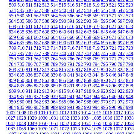
509
510
511
512
513
514
515
516
517
518
519
520
521
522
523
534
535
536
537
538
539
540
541
542
543
544
545
546
547
548
559
560
561
562
563
564
565
566
567
568
569
570
571
572
573
584
585
586
587
588
589
590
591
592
593
594
595
596
597
598
609
610
611
612
613
614
615
616
617
618
619
620
621
622
623
634
635
636
637
638
639
640
641
642
643
644
645
646
647
648
659
660
661
662
663
664
665
666
667
668
669
670
671
672
673
684
685
686
687
688
689
690
691
692
693
694
695
696
697
698
709
710
711
712
713
714
715
716
717
718
719
720
721
722
723
734
735
736
737
738
739
740
741
742
743
744
745
746
747
748
759
760
761
762
763
764
765
766
767
768
769
770
771
772
773
784
785
786
787
788
789
790
791
792
793
794
795
796
797
798
809
810
811
812
813
814
815
816
817
818
819
820
821
822
823
834
835
836
837
838
839
840
841
842
843
844
845
846
847
848
859
860
861
862
863
864
865
866
867
868
869
870
871
872
873
884
885
886
887
888
889
890
891
892
893
894
895
896
897
898
909
910
911
912
913
914
915
916
917
918
919
920
921
922
923
934
935
936
937
938
939
940
941
942
943
944
945
946
947
948
959
960
961
962
963
964
965
966
967
968
969
970
971
972
973
984
985
986
987
988
989
990
991
992
993
994
995
996
997
998
1007
1008
1009
1010
1011
1012
1013
1014
1015
1016
1017
1018
1027
1028
1029
1030
1031
1032
1033
1034
1035
1036
1037
1038
1047
1048
1049
1050
1051
1052
1053
1054
1055
1056
1057
1058
1067
1068
1069
1070
1071
1072
1073
1074
1075
1076
1077
1078