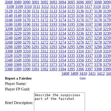
3088
3089
3090
3091
3092
3093
3094
3095
3096
3097
3098
3099
3108
3109
3110
3111
3112
3113
3114
3115
3116
3117
3118
3119
3128
3129
3130
3131
3132
3133
3134
3135
3136
3137
3138
3139
3148
3149
3150
3151
3152
3153
3154
3155
3156
3157
3158
3159
3168
3169
3170
3171
3172
3173
3174
3175
3176
3177
3178
3179
3188
3189
3190
3191
3192
3193
3194
3195
3196
3197
3198
3199
3208
3209
3210
3211
3212
3213
3214
3215
3216
3217
3218
3219
3228
3229
3230
3231
3232
3233
3234
3235
3236
3237
3238
3239
3248
3249
3250
3251
3252
3253
3254
3255
3256
3257
3258
3259
3268
3269
3270
3271
3272
3273
3274
3275
3276
3277
3278
3279
3288
3289
3290
3291
3292
3293
3294
3295
3296
3297
3298
3299
3308
3309
3310
3311
3312
3313
3314
3315
3316
3317
3318
3319
3328
3329
3330
3331
3332
3333
3334
3335
3336
3337
3338
3339
3348
3349
3350
3351
3352
3353
3354
3355
3356
3357
3358
3359
3368
3369
3370
3371
3372
3373
3374
3375
3376
3377
3378
3379
3388
3389
3390
3391
3392
3393
3394
3395
3396
3397
3398
3399
3408
3409
3410
3411
3412
34
Report a Fairshot
Close
Player Name:
Player FP Guid:
Brief Description: