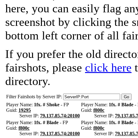
here, you can easily flag an
screenshot by clicking the s
bottom left corner of all fa
If you prefer the old directo
fairshots, please
click here
t
directory.
Filter Fairshots by Server IP:
Player Name:
1fx. # Shoke
- FP
Player Name:
1fx. # Blade
- 
Guid:
19295
Guid:
f800c
Server IP:
79.137.85.74:20100
Server IP:
79.137.85.
Player Name:
1fx. # Blade
- FP
Player Name:
1fx. # Blade
- 
Guid:
f800c
Guid:
f800c
Server IP:
79.137.85.74:20100
Server IP:
79.137.85.