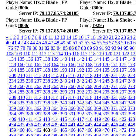
Player Name:
1fx. # Blade
- FP
Player Name:
1fx. # Blade
- 
Guid:
f800c
Guid:
f800c
Server IP:
79.137.85.74:20105
Server IP:
79.137.85.
Player Name:
1fx. # Blade
- FP
Player Name:
1fx. # Shoke
-
Guid:
f800c
Guid:
19295
Server IP:
79.137.85.74:20105
Server IP:
79.137.85.
«
1
2
3
4
5
6
7
8
9
10
11
12
13
14
15
16
17
18
19
20
21
22
23
24
2
40
41
42
43
44
45
46
47
48
49
50
51
52
53
54
55
56
57
58
59
60
6
76
77
78
79
80
81
82
83
84
85
86
87
88
89
90
91
92
93
94
95
96
108
109
110
111
112
113
114
115
116
117
118
119
120
121
122
12
134
135
136
137
138
139
140
141
142
143
144
145
146
147
148
159
160
161
162
163
164
165
166
167
168
169
170
171
172
173
184
185
186
187
188
189
190
191
192
193
194
195
196
197
198
209
210
211
212
213
214
215
216
217
218
219
220
221
222
223
234
235
236
237
238
239
240
241
242
243
244
245
246
247
248
259
260
261
262
263
264
265
266
267
268
269
270
271
272
273
284
285
286
287
288
289
290
291
292
293
294
295
296
297
298
309
310
311
312
313
314
315
316
317
318
319
320
321
322
323
334
335
336
337
338
339
340
341
342
343
344
345
346
347
348
359
360
361
362
363
364
365
366
367
368
369
370
371
372
373
384
385
386
387
388
389
390
391
392
393
394
395
396
397
398
409
410
411
412
413
414
415
416
417
418
419
420
421
422
423
434
435
436
437
438
439
440
441
442
443
444
445
446
447
448
459
460
461
462
463
464
465
466
467
468
469
470
471
472
473
484
485
486
487
488
489
490
491
492
493
494
495
496
497
498