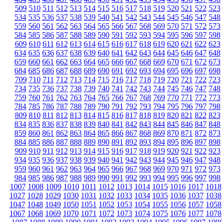
509
510
511
512
513
514
515
516
517
518
519
520
521
522
523
534
535
536
537
538
539
540
541
542
543
544
545
546
547
548
559
560
561
562
563
564
565
566
567
568
569
570
571
572
573
584
585
586
587
588
589
590
591
592
593
594
595
596
597
598
609
610
611
612
613
614
615
616
617
618
619
620
621
622
623
634
635
636
637
638
639
640
641
642
643
644
645
646
647
648
659
660
661
662
663
664
665
666
667
668
669
670
671
672
673
684
685
686
687
688
689
690
691
692
693
694
695
696
697
698
709
710
711
712
713
714
715
716
717
718
719
720
721
722
723
734
735
736
737
738
739
740
741
742
743
744
745
746
747
748
759
760
761
762
763
764
765
766
767
768
769
770
771
772
773
784
785
786
787
788
789
790
791
792
793
794
795
796
797
798
809
810
811
812
813
814
815
816
817
818
819
820
821
822
823
834
835
836
837
838
839
840
841
842
843
844
845
846
847
848
859
860
861
862
863
864
865
866
867
868
869
870
871
872
873
884
885
886
887
888
889
890
891
892
893
894
895
896
897
898
909
910
911
912
913
914
915
916
917
918
919
920
921
922
923
934
935
936
937
938
939
940
941
942
943
944
945
946
947
948
959
960
961
962
963
964
965
966
967
968
969
970
971
972
973
984
985
986
987
988
989
990
991
992
993
994
995
996
997
998
1007
1008
1009
1010
1011
1012
1013
1014
1015
1016
1017
1018
1027
1028
1029
1030
1031
1032
1033
1034
1035
1036
1037
1038
1047
1048
1049
1050
1051
1052
1053
1054
1055
1056
1057
1058
1067
1068
1069
1070
1071
1072
1073
1074
1075
1076
1077
1078