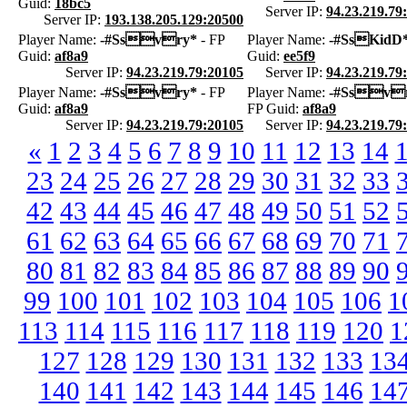
Guid:
18bc5
Server IP:
94.23.219.79
Server IP:
193.138.205.129:20500
Player Name:
-#Ssvry*
- FP
Player Name:
-#SsKidD
Guid:
af8a9
Guid:
ee5f9
Server IP:
94.23.219.79:20105
Server IP:
94.23.219.79
Player Name:
-#Ssvry*
- FP
Player Name:
-#Ssv
Guid:
af8a9
FP Guid:
af8a9
Server IP:
94.23.219.79:20105
Server IP:
94.23.219.79
«
1
2
3
4
5
6
7
8
9
10
11
12
13
14
23
24
25
26
27
28
29
30
31
32
33
42
43
44
45
46
47
48
49
50
51
52
61
62
63
64
65
66
67
68
69
70
71
80
81
82
83
84
85
86
87
88
89
90
99
100
101
102
103
104
105
106
1
113
114
115
116
117
118
119
120
1
127
128
129
130
131
132
133
13
140
141
142
143
144
145
146
14