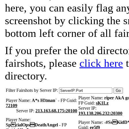
here, you can easily flag an
screenshot by clicking the s
bottom left corner of all fa
If you prefer the old directo
fairshots, please
click here
t
directory.
Filter Fairshots by Server IP:
Player Name:
riper AkA g
Player Name:
A*s H!tman`
- FP Guid:
FP Guid:
sK1Lz
72109
Server IP:
Server IP:
213.163.68.175:20100
193.138.206.232:20300
Player Name:
Player Name:
-#SsKidD
SpcialOpsDeathAngel
- FP
Guid:
ee5f9