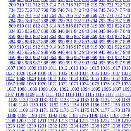
709
710
711
712
713
714
715
716
717
718
719
720
721
722
723
734
735
736
737
738
739
740
741
742
743
744
745
746
747
748
759
760
761
762
763
764
765
766
767
768
769
770
771
772
773
784
785
786
787
788
789
790
791
792
793
794
795
796
797
798
809
810
811
812
813
814
815
816
817
818
819
820
821
822
823
834
835
836
837
838
839
840
841
842
843
844
845
846
847
848
859
860
861
862
863
864
865
866
867
868
869
870
871
872
873
884
885
886
887
888
889
890
891
892
893
894
895
896
897
898
909
910
911
912
913
914
915
916
917
918
919
920
921
922
923
934
935
936
937
938
939
940
941
942
943
944
945
946
947
948
959
960
961
962
963
964
965
966
967
968
969
970
971
972
973
984
985
986
987
988
989
990
991
992
993
994
995
996
997
998
1007
1008
1009
1010
1011
1012
1013
1014
1015
1016
1017
1018
1027
1028
1029
1030
1031
1032
1033
1034
1035
1036
1037
1038
1047
1048
1049
1050
1051
1052
1053
1054
1055
1056
1057
1058
1067
1068
1069
1070
1071
1072
1073
1074
1075
1076
1077
1078
1087
1088
1089
1090
1091
1092
1093
1094
1095
1096
1097
109
1107
1108
1109
1110
1111
1112
1113
1114
1115
1116
1117
1118
11
1128
1129
1130
1131
1132
1133
1134
1135
1136
1137
1138
1139
1148
1149
1150
1151
1152
1153
1154
1155
1156
1157
1158
1159
1168
1169
1170
1171
1172
1173
1174
1175
1176
1177
1178
1179
1188
1189
1190
1191
1192
1193
1194
1195
1196
1197
1198
1199
1208
1209
1210
1211
1212
1213
1214
1215
1216
1217
1218
1219
1228
1229
1230
1231
1232
1233
1234
1235
1236
1237
1238
1239