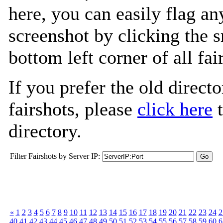
here, you can easily flag an
screenshot by clicking the s
bottom left corner of all fa
If you prefer the old directo
fairshots, please
click here
t
directory.
Filter Fairshots by Server IP:
«
1
2
3
4
5
6
7
8
9
10
11
12
13
14
15
16
17
18
19
20
21
22
23
24
2
40
41
42
43
44
45
46
47
48
49
50
51
52
53
54
55
56
57
58
59
60
6