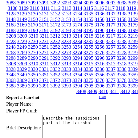
3088
3089
3090
3091
3092
3093
3094
3095
3096
3097
3098
3099
3108
3109
3110
3111
3112
3113
3114
3115
3116
3117
3118
3119
3128
3129
3130
3131
3132
3133
3134
3135
3136
3137
3138
3139
3148
3149
3150
3151
3152
3153
3154
3155
3156
3157
3158
3159
3168
3169
3170
3171
3172
3173
3174
3175
3176
3177
3178
3179
3188
3189
3190
3191
3192
3193
3194
3195
3196
3197
3198
3199
3208
3209
3210
3211
3212
3213
3214
3215
3216
3217
3218
3219
3228
3229
3230
3231
3232
3233
3234
3235
3236
3237
3238
3239
3248
3249
3250
3251
3252
3253
3254
3255
3256
3257
3258
3259
3268
3269
3270
3271
3272
3273
3274
3275
3276
3277
3278
3279
3288
3289
3290
3291
3292
3293
3294
3295
3296
3297
3298
3299
3308
3309
3310
3311
3312
3313
3314
3315
3316
3317
3318
3319
3328
3329
3330
3331
3332
3333
3334
3335
3336
3337
3338
3339
3348
3349
3350
3351
3352
3353
3354
3355
3356
3357
3358
3359
3368
3369
3370
3371
3372
3373
3374
3375
3376
3377
3378
3379
3388
3389
3390
3391
3392
3393
3394
3395
3396
3397
3398
3399
3408
3409
3410
3411
3412
34
Report a Fairshot
Close
Player Name:
Player FP Guid:
Brief Description: