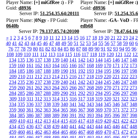
Player Name:
[+] miGfRee :)
- FP
Player Name:
[+] miGfRee :)
Guid:
d8936
Guid:
d8936
Server IP:
51.254.35.64:20111
Server IP:
51.254.35.
Player Name:
|0Ngy
- FP Guid:
Player Name:
-GA- VoD
- FP
0640b
edb68
Server IP:
79.137.85.74:20100
Server IP:
78.47.64.1
«
1
2
3
4
5
6
7
8
9
10
11
12
13
14
15
16
17
18
19
20
21
22
23
24
2
40
41
42
43
44
45
46
47
48
49
50
51
52
53
54
55
56
57
58
59
60
6
76
77
78
79
80
81
82
83
84
85
86
87
88
89
90
91
92
93
94
95
96
108
109
110
111
112
113
114
115
116
117
118
119
120
121
122
12
134
135
136
137
138
139
140
141
142
143
144
145
146
147
148
159
160
161
162
163
164
165
166
167
168
169
170
171
172
173
184
185
186
187
188
189
190
191
192
193
194
195
196
197
198
209
210
211
212
213
214
215
216
217
218
219
220
221
222
223
234
235
236
237
238
239
240
241
242
243
244
245
246
247
248
259
260
261
262
263
264
265
266
267
268
269
270
271
272
273
284
285
286
287
288
289
290
291
292
293
294
295
296
297
298
309
310
311
312
313
314
315
316
317
318
319
320
321
322
323
334
335
336
337
338
339
340
341
342
343
344
345
346
347
348
359
360
361
362
363
364
365
366
367
368
369
370
371
372
373
384
385
386
387
388
389
390
391
392
393
394
395
396
397
398
409
410
411
412
413
414
415
416
417
418
419
420
421
422
423
434
435
436
437
438
439
440
441
442
443
444
445
446
447
448
459
460
461
462
463
464
465
466
467
468
469
470
471
472
473
484
485
486
487
488
489
490
491
492
493
494
495
496
497
498