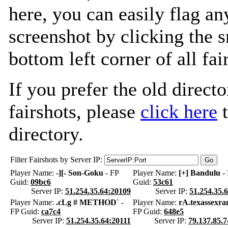
here, you can easily flag an
screenshot by clicking the s
bottom left corner of all fa
If you prefer the old directo
fairshots, please
click here
t
directory.
Filter Fairshots by Server IP:
Player Name:
-][- Son-Goku
- FP
Player Name:
[+] Bandulu
- 
Guid:
09bc6
Guid:
53c61
Server IP:
51.254.35.64:20109
Server IP:
51.254.35.
Player Name:
.cLg # METHOD`
-
Player Name:
rA.texassexra
FP Guid:
ca7c4
FP Guid:
648e5
Server IP:
51.254.35.64:20111
Server IP:
79.137.85.