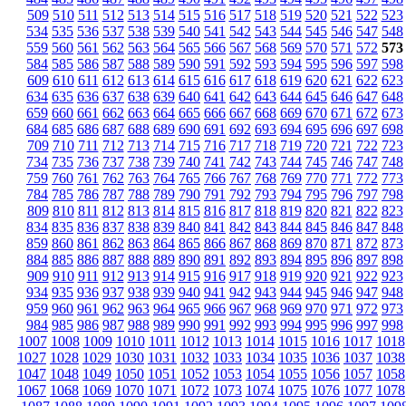
509
510
511
512
513
514
515
516
517
518
519
520
521
522
523
534
535
536
537
538
539
540
541
542
543
544
545
546
547
548
559
560
561
562
563
564
565
566
567
568
569
570
571
572
573
584
585
586
587
588
589
590
591
592
593
594
595
596
597
598
609
610
611
612
613
614
615
616
617
618
619
620
621
622
623
634
635
636
637
638
639
640
641
642
643
644
645
646
647
648
659
660
661
662
663
664
665
666
667
668
669
670
671
672
673
684
685
686
687
688
689
690
691
692
693
694
695
696
697
698
709
710
711
712
713
714
715
716
717
718
719
720
721
722
723
734
735
736
737
738
739
740
741
742
743
744
745
746
747
748
759
760
761
762
763
764
765
766
767
768
769
770
771
772
773
784
785
786
787
788
789
790
791
792
793
794
795
796
797
798
809
810
811
812
813
814
815
816
817
818
819
820
821
822
823
834
835
836
837
838
839
840
841
842
843
844
845
846
847
848
859
860
861
862
863
864
865
866
867
868
869
870
871
872
873
884
885
886
887
888
889
890
891
892
893
894
895
896
897
898
909
910
911
912
913
914
915
916
917
918
919
920
921
922
923
934
935
936
937
938
939
940
941
942
943
944
945
946
947
948
959
960
961
962
963
964
965
966
967
968
969
970
971
972
973
984
985
986
987
988
989
990
991
992
993
994
995
996
997
998
1007
1008
1009
1010
1011
1012
1013
1014
1015
1016
1017
1018
1027
1028
1029
1030
1031
1032
1033
1034
1035
1036
1037
1038
1047
1048
1049
1050
1051
1052
1053
1054
1055
1056
1057
1058
1067
1068
1069
1070
1071
1072
1073
1074
1075
1076
1077
1078