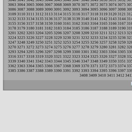
3063
3064
3065
3066
3067
3068
3069
3070
3071
3072
3073
3074
3075
30
3086
3087
3088
3089
3090
3091
3092
3093
3094
3095
3096
3097
3098
30
3109
3110
3111
3112
3113
3114
3115
3116
3117
3118
3119
3120
3121
31
3132
3133
3134
3135
3136
3137
3138
3139
3140
3141
3142
3143
3144
31
3155
3156
3157
3158
3159
3160
3161
3162
3163
3164
3165
3166
3167
31
3178
3179
3180
3181
3182
3183
3184
3185
3186
3187
3188
3189
3190
31
3201
3202
3203
3204
3205
3206
3207
3208
3209
3210
3211
3212
3213
32
3224
3225
3226
3227
3228
3229
3230
3231
3232
3233
3234
3235
3236
32
3247
3248
3249
3250
3251
3252
3253
3254
3255
3256
3257
3258
3259
32
3270
3271
3272
3273
3274
3275
3276
3277
3278
3279
3280
3281
3282
32
3293
3294
3295
3296
3297
3298
3299
3300
3301
3302
3303
3304
3305
33
3316
3317
3318
3319
3320
3321
3322
3323
3324
3325
3326
3327
3328
33
3339
3340
3341
3342
3343
3344
3345
3346
3347
3348
3349
3350
3351
33
3362
3363
3364
3365
3366
3367
3368
3369
3370
3371
3372
3373
3374
33
3385
3386
3387
3388
3389
3390
3391
3392
3393
3394
3395
3396
3397
33
3408
3409
3410
3411
3412
341