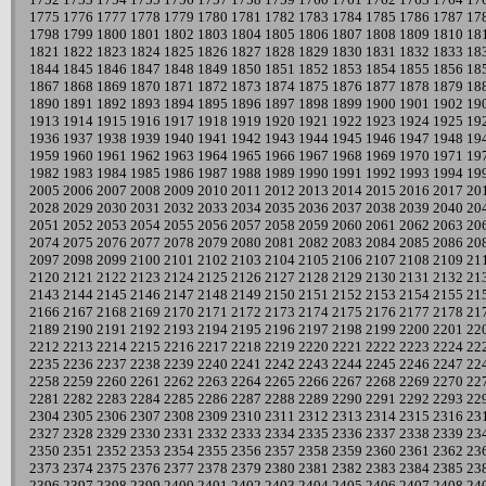
1775
1776
1777
1778
1779
1780
1781
1782
1783
1784
1785
1786
1787
17
1798
1799
1800
1801
1802
1803
1804
1805
1806
1807
1808
1809
1810
18
1821
1822
1823
1824
1825
1826
1827
1828
1829
1830
1831
1832
1833
18
1844
1845
1846
1847
1848
1849
1850
1851
1852
1853
1854
1855
1856
18
1867
1868
1869
1870
1871
1872
1873
1874
1875
1876
1877
1878
1879
18
1890
1891
1892
1893
1894
1895
1896
1897
1898
1899
1900
1901
1902
19
1913
1914
1915
1916
1917
1918
1919
1920
1921
1922
1923
1924
1925
19
1936
1937
1938
1939
1940
1941
1942
1943
1944
1945
1946
1947
1948
19
1959
1960
1961
1962
1963
1964
1965
1966
1967
1968
1969
1970
1971
19
1982
1983
1984
1985
1986
1987
1988
1989
1990
1991
1992
1993
1994
19
2005
2006
2007
2008
2009
2010
2011
2012
2013
2014
2015
2016
2017
20
2028
2029
2030
2031
2032
2033
2034
2035
2036
2037
2038
2039
2040
20
2051
2052
2053
2054
2055
2056
2057
2058
2059
2060
2061
2062
2063
20
2074
2075
2076
2077
2078
2079
2080
2081
2082
2083
2084
2085
2086
20
2097
2098
2099
2100
2101
2102
2103
2104
2105
2106
2107
2108
2109
21
2120
2121
2122
2123
2124
2125
2126
2127
2128
2129
2130
2131
2132
21
2143
2144
2145
2146
2147
2148
2149
2150
2151
2152
2153
2154
2155
21
2166
2167
2168
2169
2170
2171
2172
2173
2174
2175
2176
2177
2178
21
2189
2190
2191
2192
2193
2194
2195
2196
2197
2198
2199
2200
2201
22
2212
2213
2214
2215
2216
2217
2218
2219
2220
2221
2222
2223
2224
22
2235
2236
2237
2238
2239
2240
2241
2242
2243
2244
2245
2246
2247
22
2258
2259
2260
2261
2262
2263
2264
2265
2266
2267
2268
2269
2270
22
2281
2282
2283
2284
2285
2286
2287
2288
2289
2290
2291
2292
2293
22
2304
2305
2306
2307
2308
2309
2310
2311
2312
2313
2314
2315
2316
23
2327
2328
2329
2330
2331
2332
2333
2334
2335
2336
2337
2338
2339
23
2350
2351
2352
2353
2354
2355
2356
2357
2358
2359
2360
2361
2362
23
2373
2374
2375
2376
2377
2378
2379
2380
2381
2382
2383
2384
2385
23
2396
2397
2398
2399
2400
2401
2402
2403
2404
2405
2406
2407
2408
24