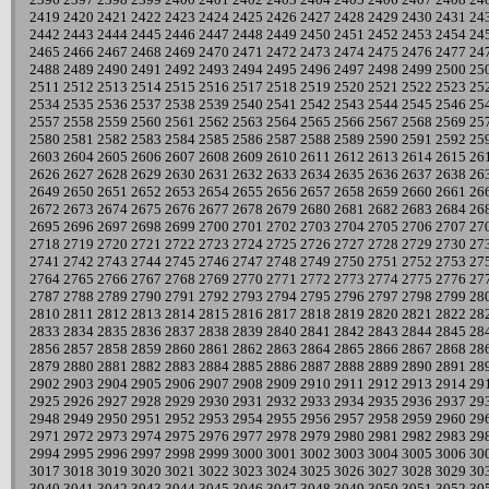
2419
2420
2421
2422
2423
2424
2425
2426
2427
2428
2429
2430
2431
24
2442
2443
2444
2445
2446
2447
2448
2449
2450
2451
2452
2453
2454
24
2465
2466
2467
2468
2469
2470
2471
2472
2473
2474
2475
2476
2477
24
2488
2489
2490
2491
2492
2493
2494
2495
2496
2497
2498
2499
2500
25
2511
2512
2513
2514
2515
2516
2517
2518
2519
2520
2521
2522
2523
25
2534
2535
2536
2537
2538
2539
2540
2541
2542
2543
2544
2545
2546
25
2557
2558
2559
2560
2561
2562
2563
2564
2565
2566
2567
2568
2569
25
2580
2581
2582
2583
2584
2585
2586
2587
2588
2589
2590
2591
2592
25
2603
2604
2605
2606
2607
2608
2609
2610
2611
2612
2613
2614
2615
26
2626
2627
2628
2629
2630
2631
2632
2633
2634
2635
2636
2637
2638
26
2649
2650
2651
2652
2653
2654
2655
2656
2657
2658
2659
2660
2661
26
2672
2673
2674
2675
2676
2677
2678
2679
2680
2681
2682
2683
2684
26
2695
2696
2697
2698
2699
2700
2701
2702
2703
2704
2705
2706
2707
27
2718
2719
2720
2721
2722
2723
2724
2725
2726
2727
2728
2729
2730
27
2741
2742
2743
2744
2745
2746
2747
2748
2749
2750
2751
2752
2753
27
2764
2765
2766
2767
2768
2769
2770
2771
2772
2773
2774
2775
2776
27
2787
2788
2789
2790
2791
2792
2793
2794
2795
2796
2797
2798
2799
28
2810
2811
2812
2813
2814
2815
2816
2817
2818
2819
2820
2821
2822
28
2833
2834
2835
2836
2837
2838
2839
2840
2841
2842
2843
2844
2845
28
2856
2857
2858
2859
2860
2861
2862
2863
2864
2865
2866
2867
2868
28
2879
2880
2881
2882
2883
2884
2885
2886
2887
2888
2889
2890
2891
28
2902
2903
2904
2905
2906
2907
2908
2909
2910
2911
2912
2913
2914
29
2925
2926
2927
2928
2929
2930
2931
2932
2933
2934
2935
2936
2937
29
2948
2949
2950
2951
2952
2953
2954
2955
2956
2957
2958
2959
2960
29
2971
2972
2973
2974
2975
2976
2977
2978
2979
2980
2981
2982
2983
29
2994
2995
2996
2997
2998
2999
3000
3001
3002
3003
3004
3005
3006
30
3017
3018
3019
3020
3021
3022
3023
3024
3025
3026
3027
3028
3029
30
3040
3041
3042
3043
3044
3045
3046
3047
3048
3049
3050
3051
3052
30