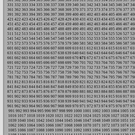
331
332
333
334
335
336
337
338
339
340
341
342
343
344
345
346
347
34
361
362
363
364
365
366
367
368
369
370
371
372
373
374
375
376
377
37
391
392
393
394
395
396
397
398
399
400
401
402
403
404
405
406
407
40
421
422
423
424
425
426
427
428
429
430
431
432
433
434
435
436
437
43
451
452
453
454
455
456
457
458
459
460
461
462
463
464
465
466
467
46
481
482
483
484
485
486
487
488
489
490
491
492
493
494
495
496
497
49
511
512
513
514
515
516
517
518
519
520
521
522
523
524
525
526
527
52
541
542
543
544
545
546
547
548
549
550
551
552
553
554
555
556
557
55
571
572
573
574
575
576
577
578
579
580
581
582
583
584
585
586
587
58
601
602
603
604
605
606
607
608
609
610
611
612
613
614
615
616
617
61
631
632
633
634
635
636
637
638
639
640
641
642
643
644
645
646
647
64
661
662
663
664
665
666
667
668
669
670
671
672
673
674
675
676
677
67
691
692
693
694
695
696
697
698
699
700
701
702
703
704
705
706
707
70
721
722
723
724
725
726
727
728
729
730
731
732
733
734
735
736
737
73
751
752
753
754
755
756
757
758
759
760
761
762
763
764
765
766
767
76
781
782
783
784
785
786
787
788
789
790
791
792
793
794
795
796
797
79
811
812
813
814
815
816
817
818
819
820
821
822
823
824
825
826
827
82
841
842
843
844
845
846
847
848
849
850
851
852
853
854
855
856
857
85
871
872
873
874
875
876
877
878
879
880
881
882
883
884
885
886
887
88
901
902
903
904
905
906
907
908
909
910
911
912
913
914
915
916
917
91
931
932
933
934
935
936
937
938
939
940
941
942
943
944
945
946
947
94
961
962
963
964
965
966
967
968
969
970
971
972
973
974
975
976
977
97
991
992
993
994
995
996
997
998
999
1000
1001
1002
1003
1004
1005
10
1016
1017
1018
1019
1020
1021
1022
1023
1024
1025
1026
1027
1028
10
1039
1040
1041
1042
1043
1044
1045
1046
1047
1048
1049
1050
1051
10
1062
1063
1064
1065
1066
1067
1068
1069
1070
1071
1072
1073
1074
10
1085
1086
1087
1088
1089
1090
1091
1092
1093
1094
1095
1096
1097
10
1108
1109
1110
1111
1112
1113
1114
1115
1116
1117
1118
1119
1120
11