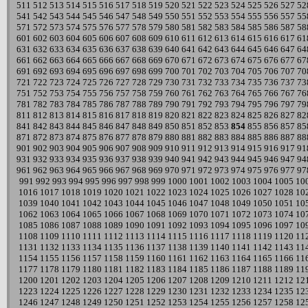
511
512
513
514
515
516
517
518
519
520
521
522
523
524
525
526
527
52
541
542
543
544
545
546
547
548
549
550
551
552
553
554
555
556
557
55
571
572
573
574
575
576
577
578
579
580
581
582
583
584
585
586
587
58
601
602
603
604
605
606
607
608
609
610
611
612
613
614
615
616
617
61
631
632
633
634
635
636
637
638
639
640
641
642
643
644
645
646
647
64
661
662
663
664
665
666
667
668
669
670
671
672
673
674
675
676
677
67
691
692
693
694
695
696
697
698
699
700
701
702
703
704
705
706
707
70
721
722
723
724
725
726
727
728
729
730
731
732
733
734
735
736
737
73
751
752
753
754
755
756
757
758
759
760
761
762
763
764
765
766
767
76
781
782
783
784
785
786
787
788
789
790
791
792
793
794
795
796
797
79
811
812
813
814
815
816
817
818
819
820
821
822
823
824
825
826
827
82
841
842
843
844
845
846
847
848
849
850
851
852
853
854
855
856
857
85
871
872
873
874
875
876
877
878
879
880
881
882
883
884
885
886
887
88
901
902
903
904
905
906
907
908
909
910
911
912
913
914
915
916
917
91
931
932
933
934
935
936
937
938
939
940
941
942
943
944
945
946
947
94
961
962
963
964
965
966
967
968
969
970
971
972
973
974
975
976
977
97
991
992
993
994
995
996
997
998
999
1000
1001
1002
1003
1004
1005
10
1016
1017
1018
1019
1020
1021
1022
1023
1024
1025
1026
1027
1028
10
1039
1040
1041
1042
1043
1044
1045
1046
1047
1048
1049
1050
1051
10
1062
1063
1064
1065
1066
1067
1068
1069
1070
1071
1072
1073
1074
10
1085
1086
1087
1088
1089
1090
1091
1092
1093
1094
1095
1096
1097
10
1108
1109
1110
1111
1112
1113
1114
1115
1116
1117
1118
1119
1120
11
1131
1132
1133
1134
1135
1136
1137
1138
1139
1140
1141
1142
1143
11
1154
1155
1156
1157
1158
1159
1160
1161
1162
1163
1164
1165
1166
11
1177
1178
1179
1180
1181
1182
1183
1184
1185
1186
1187
1188
1189
11
1200
1201
1202
1203
1204
1205
1206
1207
1208
1209
1210
1211
1212
12
1223
1224
1225
1226
1227
1228
1229
1230
1231
1232
1233
1234
1235
12
1246
1247
1248
1249
1250
1251
1252
1253
1254
1255
1256
1257
1258
12