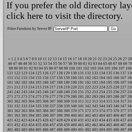
If you prefer the old directory lay
click here
to visit the directory.
Filter Fairshots by Server IP:
«
1
2
3
4
5
6
7
8
9
10
11
12
13
14
15
16
17
18
19
20
21
22
23
24
25
26
27
28
46
47
48
49
50
51
52
53
54
55
56
57
58
59
60
61
62
63
64
65
66
67
68
69
7
88
89
90
91
92
93
94
95
96
97
98
99
100
101
102
103
104
105
106
107
108
121
122
123
124
125
126
127
128
129
130
131
132
133
134
135
136
137
13
151
152
153
154
155
156
157
158
159
160
161
162
163
164
165
166
167
16
181
182
183
184
185
186
187
188
189
190
191
192
193
194
195
196
197
19
211
212
213
214
215
216
217
218
219
220
221
222
223
224
225
226
227
22
241
242
243
244
245
246
247
248
249
250
251
252
253
254
255
256
257
25
271
272
273
274
275
276
277
278
279
280
281
282
283
284
285
286
287
28
301
302
303
304
305
306
307
308
309
310
311
312
313
314
315
316
317
31
331
332
333
334
335
336
337
338
339
340
341
342
343
344
345
346
347
34
361
362
363
364
365
366
367
368
369
370
371
372
373
374
375
376
377
37
391
392
393
394
395
396
397
398
399
400
401
402
403
404
405
406
407
40
421
422
423
424
425
426
427
428
429
430
431
432
433
434
435
436
437
43
451
452
453
454
455
456
457
458
459
460
461
462
463
464
465
466
467
46
481
482
483
484
485
486
487
488
489
490
491
492
493
494
495
496
497
49