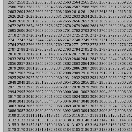
2557
2558
2559
2560
2561
2562
2563
2564
2565
2566
2567
2568
2569
25
2580
2581
2582
2583
2584
2585
2586
2587
2588
2589
2590
2591
2592
25
2603
2604
2605
2606
2607
2608
2609
2610
2611
2612
2613
2614
2615
26
2626
2627
2628
2629
2630
2631
2632
2633
2634
2635
2636
2637
2638
26
2649
2650
2651
2652
2653
2654
2655
2656
2657
2658
2659
2660
2661
26
2672
2673
2674
2675
2676
2677
2678
2679
2680
2681
2682
2683
2684
26
2695
2696
2697
2698
2699
2700
2701
2702
2703
2704
2705
2706
2707
27
2718
2719
2720
2721
2722
2723
2724
2725
2726
2727
2728
2729
2730
27
2741
2742
2743
2744
2745
2746
2747
2748
2749
2750
2751
2752
2753
27
2764
2765
2766
2767
2768
2769
2770
2771
2772
2773
2774
2775
2776
27
2787
2788
2789
2790
2791
2792
2793
2794
2795
2796
2797
2798
2799
28
2810
2811
2812
2813
2814
2815
2816
2817
2818
2819
2820
2821
2822
28
2833
2834
2835
2836
2837
2838
2839
2840
2841
2842
2843
2844
2845
28
2856
2857
2858
2859
2860
2861
2862
2863
2864
2865
2866
2867
2868
28
2879
2880
2881
2882
2883
2884
2885
2886
2887
2888
2889
2890
2891
28
2902
2903
2904
2905
2906
2907
2908
2909
2910
2911
2912
2913
2914
29
2925
2926
2927
2928
2929
2930
2931
2932
2933
2934
2935
2936
2937
29
2948
2949
2950
2951
2952
2953
2954
2955
2956
2957
2958
2959
2960
29
2971
2972
2973
2974
2975
2976
2977
2978
2979
2980
2981
2982
2983
29
2994
2995
2996
2997
2998
2999
3000
3001
3002
3003
3004
3005
3006
30
3017
3018
3019
3020
3021
3022
3023
3024
3025
3026
3027
3028
3029
30
3040
3041
3042
3043
3044
3045
3046
3047
3048
3049
3050
3051
3052
30
3063
3064
3065
3066
3067
3068
3069
3070
3071
3072
3073
3074
3075
30
3086
3087
3088
3089
3090
3091
3092
3093
3094
3095
3096
3097
3098
30
3109
3110
3111
3112
3113
3114
3115
3116
3117
3118
3119
3120
3121
31
3132
3133
3134
3135
3136
3137
3138
3139
3140
3141
3142
3143
3144
31
3155
3156
3157
3158
3159
3160
3161
3162
3163
3164
3165
3166
3167
31
3178
3179
3180
3181
3182
3183
3184
3185
3186
3187
3188
3189
3190
31