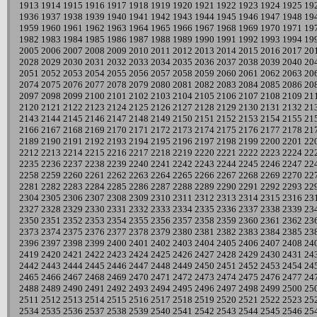
1913
1914
1915
1916
1917
1918
1919
1920
1921
1922
1923
1924
1925
19
1936
1937
1938
1939
1940
1941
1942
1943
1944
1945
1946
1947
1948
19
1959
1960
1961
1962
1963
1964
1965
1966
1967
1968
1969
1970
1971
19
1982
1983
1984
1985
1986
1987
1988
1989
1990
1991
1992
1993
1994
19
2005
2006
2007
2008
2009
2010
2011
2012
2013
2014
2015
2016
2017
20
2028
2029
2030
2031
2032
2033
2034
2035
2036
2037
2038
2039
2040
20
2051
2052
2053
2054
2055
2056
2057
2058
2059
2060
2061
2062
2063
20
2074
2075
2076
2077
2078
2079
2080
2081
2082
2083
2084
2085
2086
20
2097
2098
2099
2100
2101
2102
2103
2104
2105
2106
2107
2108
2109
21
2120
2121
2122
2123
2124
2125
2126
2127
2128
2129
2130
2131
2132
21
2143
2144
2145
2146
2147
2148
2149
2150
2151
2152
2153
2154
2155
21
2166
2167
2168
2169
2170
2171
2172
2173
2174
2175
2176
2177
2178
21
2189
2190
2191
2192
2193
2194
2195
2196
2197
2198
2199
2200
2201
22
2212
2213
2214
2215
2216
2217
2218
2219
2220
2221
2222
2223
2224
22
2235
2236
2237
2238
2239
2240
2241
2242
2243
2244
2245
2246
2247
22
2258
2259
2260
2261
2262
2263
2264
2265
2266
2267
2268
2269
2270
22
2281
2282
2283
2284
2285
2286
2287
2288
2289
2290
2291
2292
2293
22
2304
2305
2306
2307
2308
2309
2310
2311
2312
2313
2314
2315
2316
23
2327
2328
2329
2330
2331
2332
2333
2334
2335
2336
2337
2338
2339
23
2350
2351
2352
2353
2354
2355
2356
2357
2358
2359
2360
2361
2362
23
2373
2374
2375
2376
2377
2378
2379
2380
2381
2382
2383
2384
2385
23
2396
2397
2398
2399
2400
2401
2402
2403
2404
2405
2406
2407
2408
24
2419
2420
2421
2422
2423
2424
2425
2426
2427
2428
2429
2430
2431
24
2442
2443
2444
2445
2446
2447
2448
2449
2450
2451
2452
2453
2454
24
2465
2466
2467
2468
2469
2470
2471
2472
2473
2474
2475
2476
2477
24
2488
2489
2490
2491
2492
2493
2494
2495
2496
2497
2498
2499
2500
25
2511
2512
2513
2514
2515
2516
2517
2518
2519
2520
2521
2522
2523
25
2534
2535
2536
2537
2538
2539
2540
2541
2542
2543
2544
2545
2546
25