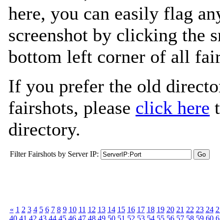
here, you can easily flag an
screenshot by clicking the s
bottom left corner of all fa
If you prefer the old directo
fairshots, please
click here
t
directory.
Filter Fairshots by Server IP:
«
1
2
3
4
5
6
7
8
9
10
11
12
13
14
15
16
17
18
19
20
21
22
23
24
2
40
41
42
43
44
45
46
47
48
49
50
51
52
53
54
55
56
57
58
59
60
6