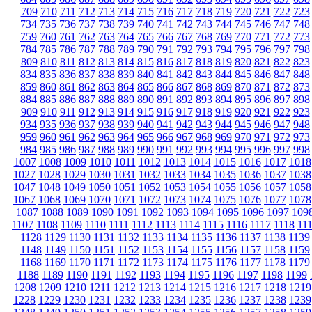
709
710
711
712
713
714
715
716
717
718
719
720
721
722
723
734
735
736
737
738
739
740
741
742
743
744
745
746
747
748
759
760
761
762
763
764
765
766
767
768
769
770
771
772
773
784
785
786
787
788
789
790
791
792
793
794
795
796
797
798
809
810
811
812
813
814
815
816
817
818
819
820
821
822
823
834
835
836
837
838
839
840
841
842
843
844
845
846
847
848
859
860
861
862
863
864
865
866
867
868
869
870
871
872
873
884
885
886
887
888
889
890
891
892
893
894
895
896
897
898
909
910
911
912
913
914
915
916
917
918
919
920
921
922
923
934
935
936
937
938
939
940
941
942
943
944
945
946
947
948
959
960
961
962
963
964
965
966
967
968
969
970
971
972
973
984
985
986
987
988
989
990
991
992
993
994
995
996
997
998
1007
1008
1009
1010
1011
1012
1013
1014
1015
1016
1017
1018
1027
1028
1029
1030
1031
1032
1033
1034
1035
1036
1037
1038
1047
1048
1049
1050
1051
1052
1053
1054
1055
1056
1057
1058
1067
1068
1069
1070
1071
1072
1073
1074
1075
1076
1077
1078
1087
1088
1089
1090
1091
1092
1093
1094
1095
1096
1097
109
1107
1108
1109
1110
1111
1112
1113
1114
1115
1116
1117
1118
11
1128
1129
1130
1131
1132
1133
1134
1135
1136
1137
1138
1139
1148
1149
1150
1151
1152
1153
1154
1155
1156
1157
1158
1159
1168
1169
1170
1171
1172
1173
1174
1175
1176
1177
1178
1179
1188
1189
1190
1191
1192
1193
1194
1195
1196
1197
1198
1199
1208
1209
1210
1211
1212
1213
1214
1215
1216
1217
1218
1219
1228
1229
1230
1231
1232
1233
1234
1235
1236
1237
1238
1239