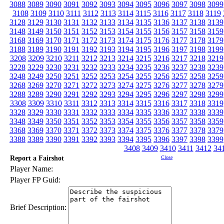
3088
3089
3090
3091
3092
3093
3094
3095
3096
3097
3098
3099
3108
3109
3110
3111
3112
3113
3114
3115
3116
3117
3118
3119
3128
3129
3130
3131
3132
3133
3134
3135
3136
3137
3138
3139
3148
3149
3150
3151
3152
3153
3154
3155
3156
3157
3158
3159
3168
3169
3170
3171
3172
3173
3174
3175
3176
3177
3178
3179
3188
3189
3190
3191
3192
3193
3194
3195
3196
3197
3198
3199
3208
3209
3210
3211
3212
3213
3214
3215
3216
3217
3218
3219
3228
3229
3230
3231
3232
3233
3234
3235
3236
3237
3238
3239
3248
3249
3250
3251
3252
3253
3254
3255
3256
3257
3258
3259
3268
3269
3270
3271
3272
3273
3274
3275
3276
3277
3278
3279
3288
3289
3290
3291
3292
3293
3294
3295
3296
3297
3298
3299
3308
3309
3310
3311
3312
3313
3314
3315
3316
3317
3318
3319
3328
3329
3330
3331
3332
3333
3334
3335
3336
3337
3338
3339
3348
3349
3350
3351
3352
3353
3354
3355
3356
3357
3358
3359
3368
3369
3370
3371
3372
3373
3374
3375
3376
3377
3378
3379
3388
3389
3390
3391
3392
3393
3394
3395
3396
3397
3398
3399
3408
3409
3410
3411
3412
34
Report a Fairshot
Close
Player Name:
Player FP Guid:
Brief Description: