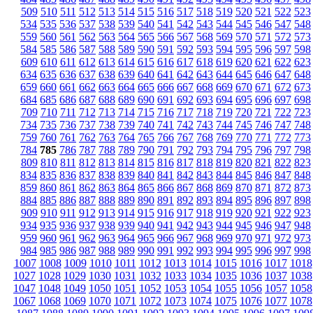
509
510
511
512
513
514
515
516
517
518
519
520
521
522
523
534
535
536
537
538
539
540
541
542
543
544
545
546
547
548
559
560
561
562
563
564
565
566
567
568
569
570
571
572
573
584
585
586
587
588
589
590
591
592
593
594
595
596
597
598
609
610
611
612
613
614
615
616
617
618
619
620
621
622
623
634
635
636
637
638
639
640
641
642
643
644
645
646
647
648
659
660
661
662
663
664
665
666
667
668
669
670
671
672
673
684
685
686
687
688
689
690
691
692
693
694
695
696
697
698
709
710
711
712
713
714
715
716
717
718
719
720
721
722
723
734
735
736
737
738
739
740
741
742
743
744
745
746
747
748
759
760
761
762
763
764
765
766
767
768
769
770
771
772
773
784
785
786
787
788
789
790
791
792
793
794
795
796
797
798
809
810
811
812
813
814
815
816
817
818
819
820
821
822
823
834
835
836
837
838
839
840
841
842
843
844
845
846
847
848
859
860
861
862
863
864
865
866
867
868
869
870
871
872
873
884
885
886
887
888
889
890
891
892
893
894
895
896
897
898
909
910
911
912
913
914
915
916
917
918
919
920
921
922
923
934
935
936
937
938
939
940
941
942
943
944
945
946
947
948
959
960
961
962
963
964
965
966
967
968
969
970
971
972
973
984
985
986
987
988
989
990
991
992
993
994
995
996
997
998
1007
1008
1009
1010
1011
1012
1013
1014
1015
1016
1017
1018
1027
1028
1029
1030
1031
1032
1033
1034
1035
1036
1037
1038
1047
1048
1049
1050
1051
1052
1053
1054
1055
1056
1057
1058
1067
1068
1069
1070
1071
1072
1073
1074
1075
1076
1077
1078