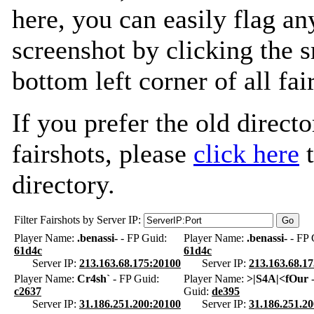
here, you can easily flag an
screenshot by clicking the s
bottom left corner of all fa
If you prefer the old directo
fairshots, please
click here
t
directory.
Filter Fairshots by Server IP:
Player Name:
.benassi-
- FP Guid:
Player Name:
.benassi-
- FP 
61d4c
61d4c
Server IP:
213.163.68.175:20100
Server IP:
213.163.68.1
Player Name:
Cr4sh`
- FP Guid:
Player Name:
>|S4A|<fOur
-
c2637
Guid:
de395
Server IP:
31.186.251.200:20100
Server IP:
31.186.251.2