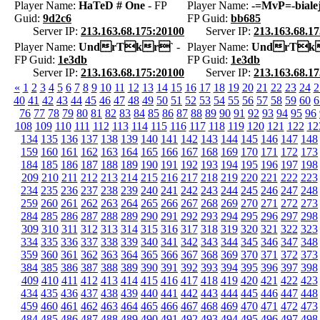
Player Name:
HaTeD # One
- FP
Player Name:
-=MvP=-biale
Guid:
9d2c6
FP Guid:
bb685
Server IP:
213.163.68.175:20100
Server IP:
213.163.68.1
Player Name:
UndrTkr`
-
Player Name:
UndrTk
FP Guid:
1e3db
FP Guid:
1e3db
Server IP:
213.163.68.175:20100
Server IP:
213.163.68.1
«
1
2
3
4
5
6
7
8
9
10
11
12
13
14
15
16
17
18
19
20
21
22
23
24
2
40
41
42
43
44
45
46
47
48
49
50
51
52
53
54
55
56
57
58
59
60
6
76
77
78
79
80
81
82
83
84
85
86
87
88
89
90
91
92
93
94
95
96
108
109
110
111
112
113
114
115
116
117
118
119
120
121
122
12
134
135
136
137
138
139
140
141
142
143
144
145
146
147
148
159
160
161
162
163
164
165
166
167
168
169
170
171
172
173
184
185
186
187
188
189
190
191
192
193
194
195
196
197
198
209
210
211
212
213
214
215
216
217
218
219
220
221
222
223
234
235
236
237
238
239
240
241
242
243
244
245
246
247
248
259
260
261
262
263
264
265
266
267
268
269
270
271
272
273
284
285
286
287
288
289
290
291
292
293
294
295
296
297
298
309
310
311
312
313
314
315
316
317
318
319
320
321
322
323
334
335
336
337
338
339
340
341
342
343
344
345
346
347
348
359
360
361
362
363
364
365
366
367
368
369
370
371
372
373
384
385
386
387
388
389
390
391
392
393
394
395
396
397
398
409
410
411
412
413
414
415
416
417
418
419
420
421
422
423
434
435
436
437
438
439
440
441
442
443
444
445
446
447
448
459
460
461
462
463
464
465
466
467
468
469
470
471
472
473
484
485
486
487
488
489
490
491
492
493
494
495
496
497
498