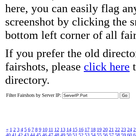
here, you can easily flag an
screenshot by clicking the s
bottom left corner of all fa
If you prefer the old directo
fairshots, please
click here
t
directory.
Filter Fairshots by Server IP:
«
1
2
3
4
5
6
7
8
9
10
11
12
13
14
15
16
17
18
19
20
21
22
23
24
2
40
41
42
43
44
45
46
47
48
49
50
51
52
53
54
55
56
57
58
59
60
6