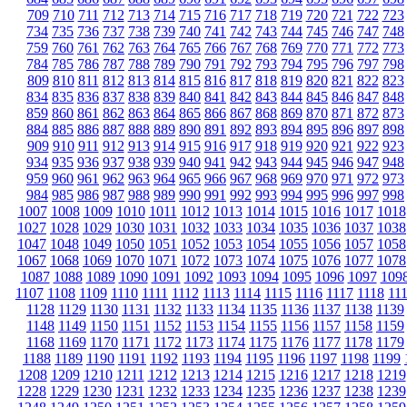
709
710
711
712
713
714
715
716
717
718
719
720
721
722
723
734
735
736
737
738
739
740
741
742
743
744
745
746
747
748
759
760
761
762
763
764
765
766
767
768
769
770
771
772
773
784
785
786
787
788
789
790
791
792
793
794
795
796
797
798
809
810
811
812
813
814
815
816
817
818
819
820
821
822
823
834
835
836
837
838
839
840
841
842
843
844
845
846
847
848
859
860
861
862
863
864
865
866
867
868
869
870
871
872
873
884
885
886
887
888
889
890
891
892
893
894
895
896
897
898
909
910
911
912
913
914
915
916
917
918
919
920
921
922
923
934
935
936
937
938
939
940
941
942
943
944
945
946
947
948
959
960
961
962
963
964
965
966
967
968
969
970
971
972
973
984
985
986
987
988
989
990
991
992
993
994
995
996
997
998
1007
1008
1009
1010
1011
1012
1013
1014
1015
1016
1017
1018
1027
1028
1029
1030
1031
1032
1033
1034
1035
1036
1037
1038
1047
1048
1049
1050
1051
1052
1053
1054
1055
1056
1057
1058
1067
1068
1069
1070
1071
1072
1073
1074
1075
1076
1077
1078
1087
1088
1089
1090
1091
1092
1093
1094
1095
1096
1097
109
1107
1108
1109
1110
1111
1112
1113
1114
1115
1116
1117
1118
11
1128
1129
1130
1131
1132
1133
1134
1135
1136
1137
1138
1139
1148
1149
1150
1151
1152
1153
1154
1155
1156
1157
1158
1159
1168
1169
1170
1171
1172
1173
1174
1175
1176
1177
1178
1179
1188
1189
1190
1191
1192
1193
1194
1195
1196
1197
1198
1199
1208
1209
1210
1211
1212
1213
1214
1215
1216
1217
1218
1219
1228
1229
1230
1231
1232
1233
1234
1235
1236
1237
1238
1239