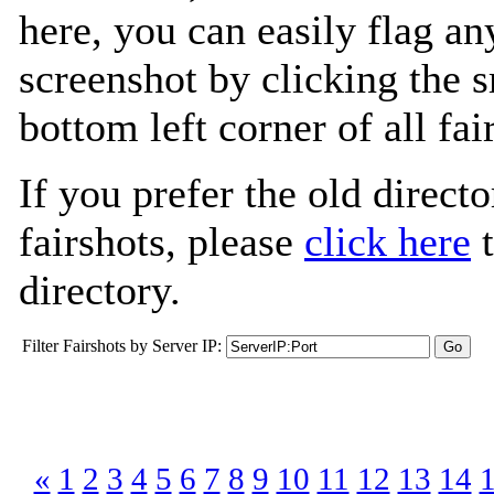
here, you can easily flag an
screenshot by clicking the s
bottom left corner of all fa
If you prefer the old directo
fairshots, please
click here
t
directory.
Filter Fairshots by Server IP:
«
1
2
3
4
5
6
7
8
9
10
11
12
13
14